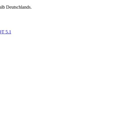
alb Deutschlands.
OT 5.1