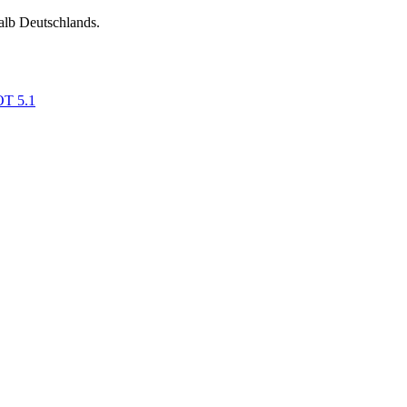
alb Deutschlands.
OT 5.1