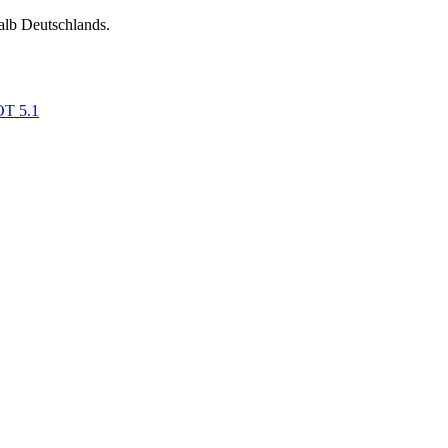
alb Deutschlands.
OT 5.1