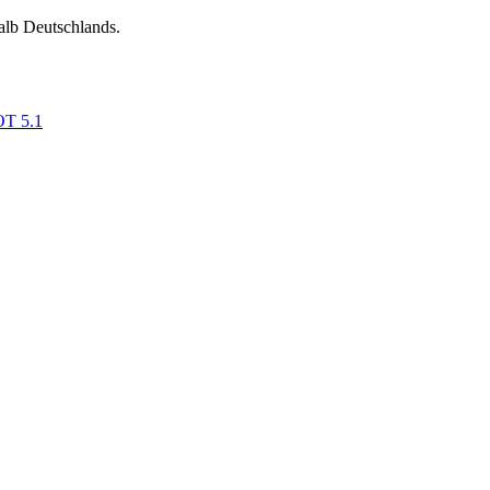
alb Deutschlands.
OT 5.1