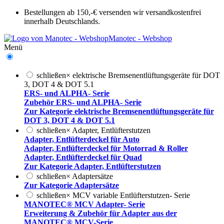
Bestellungen ab 150,-€ versenden wir versandkostenfrei
innerhalb Deutschlands.
Manotec - Webshop
Menü
schließen
×
elektrische Bremsenentlüftungsgeräte für DOT
3, DOT 4 & DOT 5.1
ERS- und ALPHA- Serie
Zubehör ERS- und ALPHA- Serie
Zur Kategorie elektrische Bremsenentlüftungsgeräte für
DOT 3, DOT 4 & DOT 5.1
schließen
×
Adapter, Entlüfterstutzen
Adapter, Entlüfterdeckel für Auto
Adapter, Entlüfterdeckel für Motorrad & Roller
Adapter, Entlüfterdeckel für Quad
Zur Kategorie Adapter, Entlüfterstutzen
schließen
×
Adaptersätze
Zur Kategorie Adaptersätze
schließen
×
MCV variable Entlüfterstutzen- Serie
MANOTEC® MCV Adapter- Serie
Erweiterung & Zubehör für Adapter aus der
MANOTEC® MCV-Serie