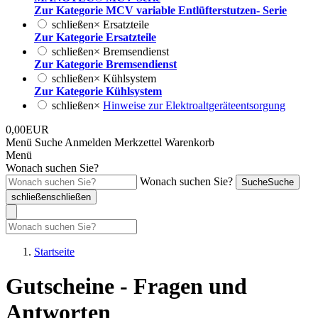
Zur Kategorie MCV variable Entlüfterstutzen- Serie
schließen
×
Ersatzteile
Zur Kategorie Ersatzteile
schließen
×
Bremsendienst
Zur Kategorie Bremsendienst
schließen
×
Kühlsystem
Zur Kategorie Kühlsystem
schließen
×
Hinweise zur Elektroaltgeräteentsorgung
0,00EUR
Menü
Suche
Anmelden
Merkzettel
Warenkorb
Menü
Wonach suchen Sie?
Wonach suchen Sie?
Suche
Suche
schließen
schließen
Startseite
Gutscheine - Fragen und
Antworten