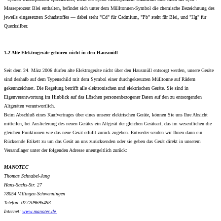
Masseprozent Blei enthalten, befindet sich unter dem Mülltonnen-Symbol die chemische Bezeichnung des
jeweils eingesetzten Schadstoffes — dabei steht "Cd" für Cadmium, "Pb" steht für Blei, und "Hg" für
Quecksilber.
1.2 Alte Elektrogeräte gehören nicht in den Hausmüll
Seit dem 24. März 2006 dürfen alte Elektrogeräte nicht über den Hausmüll entsorgt werden, unsere Geräte
sind deshalb auf dem Typenschild mit dem Symbol einer durchgekreuzten Mülltonne auf Rädern
gekennzeichnet. Die Regelung betrifft alle elektronischen und elektrischen Geräte. Sie sind in
Eigenverantwortung im Hinblick auf das Löschen personenbezogener Daten auf den zu entsorgenden
Altgeräten verantwortlich.
Beim Abschluß eines Kaufvertrages über eines unserer elektrischen Geräte, können Sie uns Ihre Absicht
mitteilen, bei Auslieferung des neuen Gerätes ein Altgerät der gleichen Geräteart, das im wesentlichen die
gleichen Funktionen wie das neue Gerät erfüllt zurück zugeben. Entweder senden wir Ihnen dann ein
Rücksende Etikett zu um das Gerät an uns zurücksenden oder sie geben das Gerät direkt in unserem
Versandlager unter der folgenden Adresse unentgeltlich zurück:
MANOTEC
Thomas Schnabel-Jung
Hans-Sachs-Str. 27
78054 Villingen-Schwenningen
Telefon: 077209695493
Internet:
www.
manotec.de