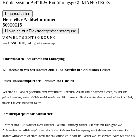
Kühlersystem Befüll-& Entlüftungsgerät MANOTEC®
Eigenschaften
Hersteller Artikelnummer
50900015
Hinweise zur Elektroaltgeräteentsorgung
U M W E L T & E N T S O R G U N G
von MANOTEC®, Villingen-Schwenningen
1 Informationen über Umwelt und Entsorgung
1.1 Rücknahme von verbrauchten Akkus und Batterien und elektrischen Geräten
Unsere Rücknahmepflicht als Hersteller und Händler:
Wir sind als Händler gesetzlich dazu verpflichtet, Batterien, Akkus und elektrische Geräte, die bei uns
gekauft wurden, unentgeltlich zurückzunehmen. Bitte nehmen Sie dieses Angebot an und helfen Sie dabei,
unsere Umwelt sauber zu halten.
Ihre Rückgabepflicht als Verbraucher:
Batterien und Akkus dürfen nicht über den Hausmüll entsorgt werden. Sie sind zur Rückgabe von
Altbatterien gesetzlich verpflichtet, damit eine fachgerechte Entsorgung gewährleistet werden kann. Sie
können Altbatterien an einer kommunalen Sammelstelle oder im Handel vor Ort abgeben. Auch wir sind als