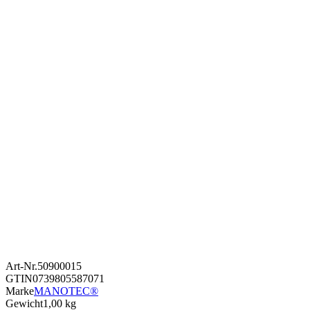
Art-Nr.
50900015
GTIN
0739805587071
Marke
MANOTEC®
Gewicht
1,00 kg