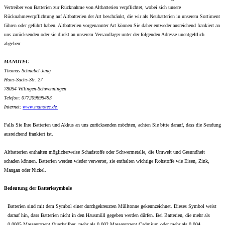
Vertreiber von Batterien zur Rücknahme von Altbatterien verpflichtet, wobei sich unsere
Rücknahmeverpflichtung auf Altbatterien der Art beschränkt, die wir als Neubatterien in unserem Sortiment
führen oder geführt haben. Altbatterien vorgenannter Art können Sie daher entweder ausreichend frankiert an
uns zurücksenden oder sie direkt an unserem Versandlager unter der folgenden Adresse unentgeltlich
abgeben:
MANOTEC
Thomas Schnabel-Jung
Hans-Sachs-Str. 27
78054 Villingen-Schwenningen
Telefon: 077209695493
Internet:
www.
manotec.de
Falls Sie Ihre Batterien und Akkus an uns zurücksenden möchten, achten Sie bitte darauf, dass die Sendung
ausreichend frankiert ist.
Altbatterien enthalten möglicherweise Schadstoffe oder Schwermetalle, die Umwelt und Gesundheit
schaden können. Batterien werden wieder verwertet, sie enthalten wichtige Rohstoffe wie Eisen, Zink,
Mangan oder Nickel.
Bedeutung der Batteriesymbole
Batterien sind mit dem Symbol einer durchgekreuzten Mülltonne gekennzeichnet. Dieses Symbol weist
darauf hin, dass Batterien nicht in den Hausmüll gegeben werden dürfen. Bei Batterien, die mehr als
0,0005 Masseprozent Quecksilber, mehr als 0,002 Masseprozent Cadmium oder mehr als 0,004