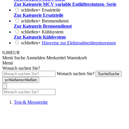
Zur Kategorie MCV variable Entlüfterstutzen- Serie
schließen
×
Ersatzteile
Zur Kategorie Ersatzteile
schließen
×
Bremsendienst
Zur Kategorie Bremsendienst
schließen
×
Kühlsystem
Zur Kategorie Kühlsystem
schließen
×
Hinweise zur Elektroaltgeräteentsorgung
0,00EUR
Menü
Suche
Anmelden
Merkzettel
Warenkorb
Menü
Wonach suchen Sie?
Wonach suchen Sie?
Suche
Suche
schließen
schließen
Test-& Messgeräte