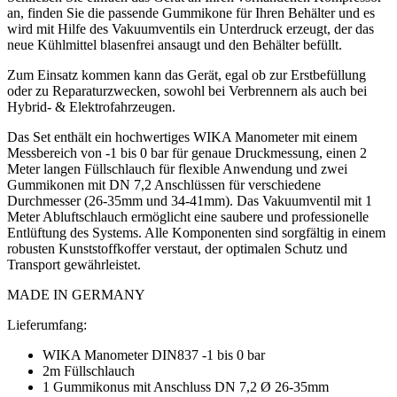
an, finden Sie die passende Gummikone für Ihren Behälter und es
wird mit Hilfe des Vakuumventils ein Unterdruck erzeugt, der das
neue Kühlmittel blasenfrei ansaugt und den Behälter befüllt.
Zum Einsatz kommen kann das Gerät, egal ob zur Erstbefüllung
oder zu Reparaturzwecken, sowohl bei Verbrennern als auch bei
Hybrid- & Elektrofahrzeugen.
Das Set enthält ein hochwertiges WIKA Manometer mit einem
Messbereich von -1 bis 0 bar für genaue Druckmessung, einen 2
Meter langen Füllschlauch für flexible Anwendung und zwei
Gummikonen mit DN 7,2 Anschlüssen für verschiedene
Durchmesser (26-35mm und 34-41mm). Das Vakuumventil mit 1
Meter Abluftschlauch ermöglicht eine saubere und professionelle
Entlüftung des Systems. Alle Komponenten sind sorgfältig in einem
robusten Kunststoffkoffer verstaut, der optimalen Schutz und
Transport gewährleistet.
MADE IN GERMANY
Lieferumfang:
WIKA Manometer DIN837 -1 bis 0 bar
2m Füllschlauch
1 Gummikonus mit Anschluss DN 7,2 Ø 26-35mm