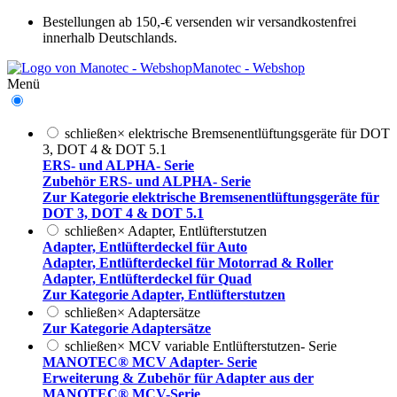
Bestellungen ab 150,-€ versenden wir versandkostenfrei
innerhalb Deutschlands.
Manotec - Webshop
Menü
schließen
×
elektrische Bremsenentlüftungsgeräte für DOT
3, DOT 4 & DOT 5.1
ERS- und ALPHA- Serie
Zubehör ERS- und ALPHA- Serie
Zur Kategorie elektrische Bremsenentlüftungsgeräte für
DOT 3, DOT 4 & DOT 5.1
schließen
×
Adapter, Entlüfterstutzen
Adapter, Entlüfterdeckel für Auto
Adapter, Entlüfterdeckel für Motorrad & Roller
Adapter, Entlüfterdeckel für Quad
Zur Kategorie Adapter, Entlüfterstutzen
schließen
×
Adaptersätze
Zur Kategorie Adaptersätze
schließen
×
MCV variable Entlüfterstutzen- Serie
MANOTEC® MCV Adapter- Serie
Erweiterung & Zubehör für Adapter aus der
MANOTEC® MCV-Serie