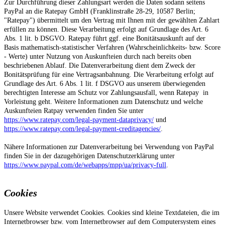
Zur Durchführung dieser Zahlungsart werden die Daten sodann seitens
PayPal an die Ratepay GmbH (Franklinstraße 28-29, 10587 Berlin;
"Ratepay") übermittelt um den Vertrag mit Ihnen mit der gewählten Zahlart
erfüllen zu können. Diese Verarbeitung erfolgt auf Grundlage des Art. 6
Abs. 1 lit. b DSGVO. Ratepay führt ggf. eine Bonitätsauskunft auf der
Basis mathematisch-statistischer Verfahren (Wahrscheinlichkeits- bzw. Score
- Werte) unter Nutzung von Auskunfteien durch nach bereits oben
beschriebenen Ablauf. Die Datenverarbeitung dient dem Zweck der
Bonitätsprüfung für eine Vertragsanbahnung. Die Verarbeitung erfolgt auf
Grundlage des Art. 6 Abs. 1 lit. f DSGVO aus unserem überwiegenden
berechtigten Interesse am Schutz vor Zahlungsausfall, wenn Ratepay in
Vorleistung geht. Weitere Informationen zum Datenschutz und welche
Auskunfteien Ratpay verwenden finden Sie unter
https://www.ratepay.com/legal-payment-dataprivacy/
und
https://www.ratepay.com/legal-payment-creditagencies/
.
Nähere Informationen zur Datenverarbeitung bei Verwendung von PayPal
finden Sie in der dazugehörigen Datenschutzerklärung unter
https://www.paypal.com/de/webapps/mpp/ua/privacy-full
.
Cookies
Unsere Website verwendet Cookies. Cookies sind kleine Textdateien, die im
Internetbrowser bzw. vom Internetbrowser auf dem Computersystem eines