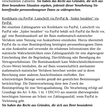
verschiedenen Zahlarten.
Sie haben das Recht aus Gründen, die sich aus
Ihrer besonderen Situation ergeben, jederzeit dieser Verarbeitung Sie
betreffender personenbezogener Daten zu widersprechen.
Kreditkarte via PayPal, Lastschrift via PayPal & „Später bezahlen“ via
PayPal
Bei einzelnen Zahlungsarten wie Kreditkarte via PayPal, Lastschrift via
PayPal oder „Später bezahlen“ via PayPal behält sich PayPal das Recht vor,
ggf. eine Bonitätsauskunft auf der Basis mathematisch-statistischer
Verfahren unter Nutzung von Auskunfteien einzuholen. Hierzu übermittelt
PayPal die zu einer Bonitätsprüfung benötigten personenbezogenen Daten
an eine Auskunftei und verwendet die erhaltenen Informationen über die
statistische Wahrscheinlichkeit eines Zahlungsausfalls für eine abgewogene
Entscheidung über die Begründung, Durchführung oder Beendigung des
Vertragsverhältnisses. Die Bonitätsauskunft kann Wahrscheinlichkeitswerte
(Score-Werte) beinhalten, die auf Basis wissenschaftlich anerkannter
mathematisch-statistischer Verfahren berechnet werden und in deren
Berechnung unter anderem Anschriftendaten einfließen. Ihre
schutzwürdigen Belange werden gemäß den gesetzlichen Bestimmungen
berücksichtigt. Die Datenverarbeitung dient dem Zweck der
Bonitätsprüfung für eine Vertragsanbahnung. Die Verarbeitung erfolgt auf
Grundlage des Art. 6 Abs. 1 lit. f DSGVO aus unserem überwiegenden
berechtigten Interesse am Schutz vor Zahlungsausfall, wenn PayPal in
Vorleistung geht.
Sie haben das Recht aus Gründen, die sich aus Ihrer besonderen