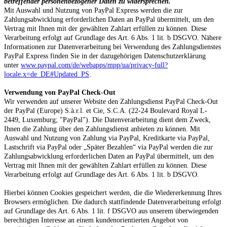
betreffender personenbezogener Daten zu widersprechen.
Mit Auswahl und Nutzung von PayPal Express werden die zur
Zahlungsabwicklung erforderlichen Daten an PayPal übermittelt, um den
Vertrag mit Ihnen mit der gewählten Zahlart erfüllen zu können. Diese
Verarbeitung erfolgt auf Grundlage des Art. 6 Abs. 1 lit. b DSGVO. Nähere
Informationen zur Datenverarbeitung bei Verwendung des Zahlungsdienstes
PayPal Express finden Sie in der dazugehörigen Datenschutzerklärung
unter
www.paypal.com/de/webapps/mpp/ua/privacy-full?
locale.x=de_DE#Updated_PS
.
Verwendung von PayPal Check-Out
Wir verwenden auf unserer Website den Zahlungsdienst PayPal Check-Out
der PayPal (Europe) S.à.r.l. et Cie, S.C.A. (22-24 Boulevard Royal L-
2449, Luxemburg; "PayPal"). Die Datenverarbeitung dient dem Zweck,
Ihnen die Zahlung über den Zahlungsdienst anbieten zu können. Mit
Auswahl und Nutzung von Zahlung via PayPal, Kreditkarte via PayPal,
Lastschrift via PayPal oder „Später Bezahlen“ via PayPal werden die zur
Zahlungsabwicklung erforderlichen Daten an PayPal übermittelt, um den
Vertrag mit Ihnen mit der gewählten Zahlart erfüllen zu können. Diese
Verarbeitung erfolgt auf Grundlage des Art. 6 Abs. 1 lit. b DSGVO.
Hierbei können Cookies gespeichert werden, die die Wiedererkennung Ihres
Browsers ermöglichen. Die dadurch stattfindende Datenverarbeitung erfolgt
auf Grundlage des Art. 6 Abs. 1 lit. f DSGVO aus unserem überwiegenden
berechtigten Interesse an einem kundenorientierten Angebot von