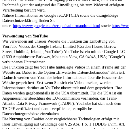
Rechtmäßigkeit der aufgrund der Einwilligung bis zum Widerruf erfolgten
Verarbeitung berührt wird.
Nähere Informationen zu Google reC
APTCHA sowie die dazugehörige
Datenschutzerklärung finden Sie
unter:
https://www.google.com/recaptcha/intro/android.html
sowie
https://w
Verwendung von YouTube
Wir verwenden auf unserer Website die Funktion zur Einbettung von
YouTube-Videos der Google Ireland Limited (Gordon House, Barrow
Street, Dublin 4, Irland; „YouTube“).YouTube ist ein mit der Google LLC
(1600 Amphitheatre Parkway, Mountain View, CA 94043, USA; “Google”)
verbundenes Unternehmen.
Die Funktion zeigt bei YouTube hinterlegte Videos in einem iFrame auf der
Website an. Dabei ist die Option „Erweiterter Datenschutzmodus“ aktiviert.
Dadurch werden von YouTube keine Informationen über die Besucher der
Website gespeichert. Erst wenn Sie sich ein Video ansehen, werden
Informationen darüber an YouTube übermittelt und dort gespeichert. Ihre
Daten werden gegebenenfalls in die USA übermittelt. Für die USA ist ein
Angemessenheitsbeschluss der EU-Kommission vorhanden, das Trans-
Atlantic Data Privacy Framework (TADPF). YouTube
hat sich nach dem
TADPF zertifiziert und damit verpflichtet, europäische
Datenschutzgrundsätze einzuhalten.
Die Nutzung von Cookies oder vergleichbarer Technologien erfolgt mit
Ihrer Einwilligung auf Grundlage des § 25 Abs. 1 S. 1 TDDDG i.V.m. Art.