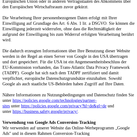
Europäischen Union oder in anderen Vertragsstaaten des Abkommens über
den Europäischen Wirtschaftsraum zuvor gekürzt.
Die Verarbeitung Ihrer personenbezogenen Daten erfolgt mit Ihrer
Einwilligung auf Grundlage des Art. 6 Abs. 1 lit. a DSGVO. Sie können die
Einwilligung jederzeit widerrufen, ohne dass die Rechtmäßigkeit der
aufgrund der Einwilligung bis zum Widerruf erfolgten Verarbeitung berührt
wird.
Die dadurch erzeugten Informationen über Ihre Benutzung dieser Website
werden in der Regel an einen Server von Google in den USA übertragen
und dort gespeichert. Für die USA ist ein Angemessenheitsbeschluss der
EU-Kommission vorhanden, das Trans-Atlantic Data Privacy Framework
(TADPF).
Google hat sich nach dem TADPF zertifiziert und damit
verpflichtet, europäische Datenschutzgrundsätze einzuhalten.
Sowohl
Google als auch staatliche US-Behörden haben Zugriff auf Ihre Daten.
Nähere Informationen zu Nutzungsbedingungen und Datenschutz finden Sie
unter
https://policies.google.com/technologies/partner-
sites
unter
https://policies.google.com/privacy?hl=de&gl=de
und
unter
https://business.safety.google/privacy/
.
Verwendung von Google Ads Conversion-Tracking
Wir verwenden auf unserer Website das Online-Werbeprogramm „Google
Ads“ und in diesem Rahmen Conversion-Tracking