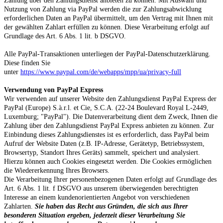
Zahlung über den Zahlungsdienst anbieten zu können. Mit Auswahl und
Nutzung von Zahlung via PayPal werden die zur Zahlungsabwicklung
erforderlichen Daten an PayPal übermittelt, um den Vertrag mit Ihnen mit
der gewählten Zahlart erfüllen zu können. Diese Verarbeitung erfolgt auf
Grundlage des Art. 6 Abs. 1 lit. b DSGVO.
Alle PayPal-Transaktionen unterliegen der PayPal-Datenschutzerklärung.
Diese finden Sie
unter
https://www.paypal.com/de/webapps/mpp/ua/privacy-full
Verwendung von PayPal Express
Wir verwenden auf unserer Website den Zahlungsdienst PayPal Express der
PayPal (Europe) S.à.r.l. et Cie, S.C.A. (22-24 Boulevard Royal L-2449,
Luxemburg; "PayPal"). Die Datenverarbeitung dient dem Zweck, Ihnen die
Zahlung über den Zahlungsdienst PayPal Express anbieten zu können. Zur
Einbindung dieses Zahlungsdienstes ist es erforderlich, dass PayPal beim
Aufruf der Website Daten (z.B. IP-Adresse, Gerätetyp, Betriebssystem,
Browsertyp, Standort Ihres Geräts) sammelt, speichert und analysiert.
Hierzu können auch Cookies eingesetzt werden. Die Cookies ermöglichen
die Wiedererkennung Ihres Browsers.
Die Verarbeitung Ihrer personenbezogenen Daten erfolgt auf Grundlage des
Art. 6 Abs. 1 lit. f DSGVO aus unserem überwiegenden berechtigten
Interesse an einem kundenorientierten Angebot von verschiedenen
Zahlarten.
Sie haben das Recht aus Gründen, die sich aus Ihrer
besonderen Situation ergeben, jederzeit dieser Verarbeitung Sie