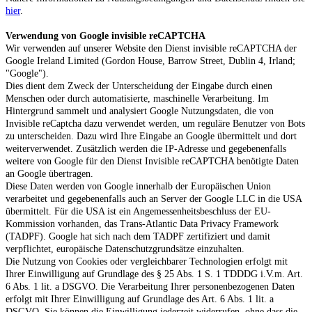
hier
.
Verwendung von Google invisible reCAPTCHA
Wir verwenden auf unserer Website den Dienst invisible reCAPTCHA der
Google Ireland Limited (Gordon House, Barrow Street, Dublin 4, Irland;
"Google").
Dies dient dem Zweck der Unterscheidung der Eingabe durch einen
Menschen oder durch automatisierte, maschinelle Verarbeitung. Im
Hintergrund sammelt und analysiert Google Nutzungsdaten, die von
Invisible reCaptcha dazu verwendet werden, um reguläre Benutzer von Bots
zu unterscheiden. Dazu wird Ihre Eingabe an Google übermittelt und dort
weiterverwendet. Zusätzlich werden die IP-Adresse und gegebenenfalls
weitere von Google für den Dienst Invisible reCAPTCHA benötigte Daten
an Google übertragen.
Diese Daten werden von Google innerhalb der Europäischen Union
verarbeitet und gegebenenfalls auch an Server der Google LLC in die USA
übermittelt. Für die USA ist ein Angemessenheitsbeschluss der EU-
Kommission vorhanden, das Trans-Atlantic Data Privacy Framework
(TADPF). Google
hat sich nach dem TADPF zertifiziert und damit
verpflichtet, europäische Datenschutzgrundsätze einzuhalten.
Die Nutzung von Cookies oder vergleichbarer Technologien erfolgt mit
Ihrer Einwilligung auf Grundlage des § 25 Abs. 1 S. 1 TDDDG i.V.m. Art.
6 Abs. 1 lit. a DSGVO. Die Verarbeitung Ihrer personenbezogenen Daten
erfolgt mit Ihrer Einwilligung auf Grundlage des Art. 6 Abs. 1 lit. a
DSGVO. Sie können die Einwilligung jederzeit widerrufen, ohne dass die