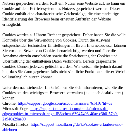
Nutzers gespeichert werden. Ruft ein Nutzer eine Website auf, so kann ein
Cookie auf dem Betriebssystem des Nutzers gespeichert werden. Dieser
Cookie enthält eine charakteristische Zeichenfolge, die eine eindeutige
Identifizierung des Browsers beim erneuten Aufrufen der Website
ermöglicht.
Cookies werden auf Ihrem Rechner gespeichert. Daher haben Sie die volle
Kontrolle über die Verwendung von Cookies. Durch die Auswahl
entsprechender technischer Einstellungen in Ihrem Internetbrowser können
Sie vor dem Setzen von Cookies benachrichtigt werden und über die
Annahme einzeln entscheiden sowie die Speicherung der Cookies und
Übermittlung der enthaltenen Daten verhindern. Bereits gespeicherte
Cookies können jederzeit gelöscht werden. Wir weisen Sie jedoch darauf
hin, dass Sie dann gegebenenfalls nicht sämtliche Funktionen dieser Website
vollumfänglich nutzen können.
Unter den nachstehenden Links können Sie sich informieren, wie Sie die
Cookies bei den wichtigsten Browsern verwalten (u.a. auch deaktivieren)
können:
Chrome:
https://support.google.com/accounts/answer/61416?hl=de
Microsoft Edge:
https://support.microsoft.com/de-de/microsoft-
edge/cookies-in-microsoft-edge-lB6schen-63947406-40ac-c3b8-57b9-
2a946a29ae09
Mozilla Firefox:
https://support.mozilla.org/de/kb/cookies-erlauben-und-
ablehnen