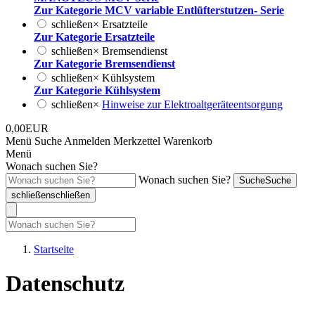
Zur Kategorie MCV variable Entlüfterstutzen- Serie
schließen
×
Ersatzteile
Zur Kategorie Ersatzteile
schließen
×
Bremsendienst
Zur Kategorie Bremsendienst
schließen
×
Kühlsystem
Zur Kategorie Kühlsystem
schließen
×
Hinweise zur Elektroaltgeräteentsorgung
0,00EUR
Menü
Suche
Anmelden
Merkzettel
Warenkorb
Menü
Wonach suchen Sie?
Wonach suchen Sie?
Suche
Suche
schließen
schließen
Startseite
Datenschutz