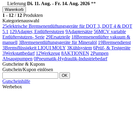
Lieferung
Di. 11. Aug. - Fr. 14. Aug. 2026
**
Warenkorb
1
-
12
/
12
Produkten
Kategorienauswahl
25
elektrische Bremsenentlüftungsgeräte für DOT 3, DOT 4 & DOT
5.1
129
Adapter, Entlüfterstutzen
9
Adaptersätze
56
MCV variable
Entlüfterstutzen- Serie
29
Ersatzteile
18
Bremsenentlüfter vakuum &
manuell
3
Bremsenentlüftungsgeräte für Mineralöl
19
Bremsendienst
3
Bremsflüssigkeit LIQUI MOLY
3
Kühlsystem
6
Prüf- & Testgeräte
3
Werkstattbedarf
12
Werkzeug
8
AKTIONEN
2
Pumpen
Absaugpumpen
0
Pneumatik-Hydraulik-Industriebedarf
Gutscheine & Kupons
Gutschein/Kupon einlösen
OK
Gutscheinhilfe
Werbebox