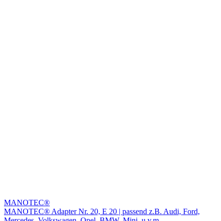
MANOTEC®
MANOTEC® Adapter Nr. 20, E 20 | passend z.B. Audi, Ford,
Mercedes, Volkswagen, Opel, BMW, Mini, u.v.m.