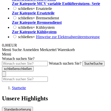
Zur Kategorie MCV variable Entlüfterstutzen- Serie
schließen
×
Ersatzteile
Zur Kategorie Ersatzteile
schließen
×
Bremsendienst
Zur Kategorie Bremsendienst
schließen
×
Kühlsystem
Zur Kategorie Kühlsystem
schließen
×
Hinweise zur Elektroaltgeräteentsorgung
0,00EUR
Menü
Suche
Anmelden
Merkzettel
Warenkorb
Menü
Wonach suchen Sie?
Wonach suchen Sie?
Suche
Suche
schließen
schließen
Startseite
Unsere Highlights
Standardsortierung