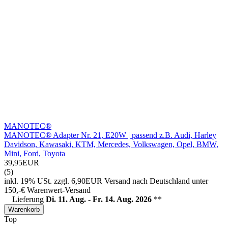
MANOTEC®
MANOTEC® Adapter Nr. 21, E20W | passend z.B. Audi, Harley
Davidson, Kawasaki, KTM, Mercedes, Volkswagen, Opel, BMW,
Mini, Ford, Toyota
39,95EUR
(5)
inkl. 19% USt.
zzgl. 6,90EUR Versand nach Deutschland unter
150,-€ Warenwert-
Versand
Lieferung
Di. 11. Aug. - Fr. 14. Aug. 2026
**
Warenkorb
Top