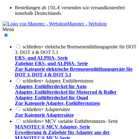
Bestellungen ab 150,-€ versenden wir versandkostenfrei
innerhalb Deutschlands.
Manotec - Webshop
Menü
schließen
×
elektrische Bremsenentlüftungsgeräte für DOT
3, DOT 4 & DOT 5.1
ERS- und ALPHA- Serie
Zubehör ERS- und ALPHA- Serie
Zur Kategorie elektrische Bremsenentlüftungsgeräte für
DOT 3, DOT 4 & DOT 5.1
schließen
×
Adapter, Entlüfterstutzen
Adapter, Entlüfterdeckel für Auto
Adapter, Entlüfterdeckel für Motorrad & Roller
Adapter, Entlüfterdeckel für Quad
Zur Kategorie Adapter, Entlüfterstutzen
schließen
×
Adaptersätze
Zur Kategorie Adaptersätze
schließen
×
MCV variable Entlüfterstutzen- Serie
MANOTEC® MCV Adapter- Serie
Erweiterung & Zubehör für Adapter aus der
MANOTEC® MCV-Serie