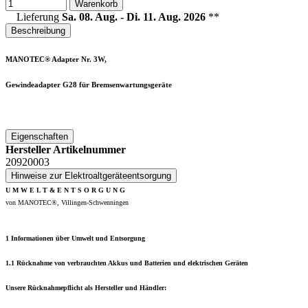
Warenkorb
Lieferung
Sa. 08. Aug. - Di. 11. Aug. 2026
**
Beschreibung
MANOTEC® Adapter Nr. 3W,
Gewindeadapter G28 für Bremsenwartungsgeräte
Eigenschaften
Hersteller Artikelnummer
20920003
Hinweise zur Elektroaltgeräteentsorgung
U M W E L T & E N T S O R G U N G
von MANOTEC®, Villingen-Schwenningen
1 Informationen über Umwelt und Entsorgung
1.1 Rücknahme von verbrauchten Akkus und Batterien und elektrischen Geräten
Unsere Rücknahmepflicht als Hersteller und Händler: