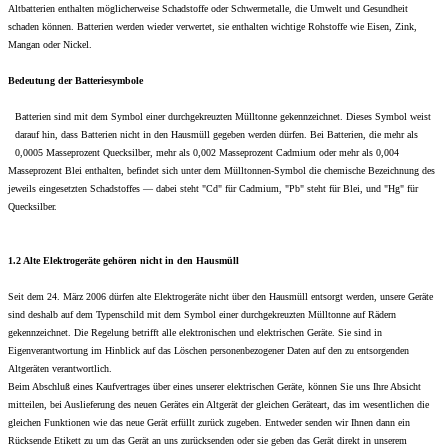
Altbatterien enthalten möglicherweise Schadstoffe oder Schwermetalle, die Umwelt und Gesundheit
schaden können. Batterien werden wieder verwertet, sie enthalten wichtige Rohstoffe wie Eisen, Zink,
Mangan oder Nickel.
Bedeutung der Batteriesymbole
Batterien sind mit dem Symbol einer durchgekreuzten Mülltonne gekennzeichnet. Dieses Symbol weist
darauf hin, dass Batterien nicht in den Hausmüll gegeben werden dürfen. Bei Batterien, die mehr als
0,0005 Masseprozent Quecksilber, mehr als 0,002 Masseprozent Cadmium oder mehr als 0,004
Masseprozent Blei enthalten, befindet sich unter dem Mülltonnen-Symbol die chemische Bezeichnung des
jeweils eingesetzten Schadstoffes — dabei steht "Cd" für Cadmium, "Pb" steht für Blei, und "Hg" für
Quecksilber.
1.2 Alte Elektrogeräte gehören nicht in den Hausmüll
Seit dem 24. März 2006 dürfen alte Elektrogeräte nicht über den Hausmüll entsorgt werden, unsere Geräte
sind deshalb auf dem Typenschild mit dem Symbol einer durchgekreuzten Mülltonne auf Rädern
gekennzeichnet. Die Regelung betrifft alle elektronischen und elektrischen Geräte. Sie sind in
Eigenverantwortung im Hinblick auf das Löschen personenbezogener Daten auf den zu entsorgenden
Altgeräten verantwortlich.
Beim Abschluß eines Kaufvertrages über eines unserer elektrischen Geräte, können Sie uns Ihre Absicht
mitteilen, bei Auslieferung des neuen Gerätes ein Altgerät der gleichen Geräteart, das im wesentlichen die
gleichen Funktionen wie das neue Gerät erfüllt zurück zugeben. Entweder senden wir Ihnen dann ein
Rücksende Etikett zu um das Gerät an uns zurücksenden oder sie geben das Gerät direkt in unserem