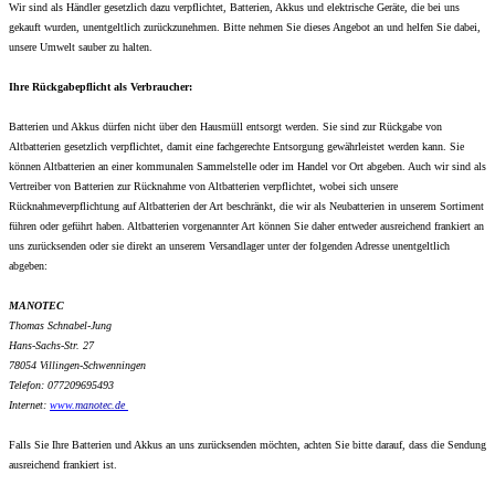
Wir sind als Händler gesetzlich dazu verpflichtet, Batterien, Akkus und elektrische Geräte, die bei uns
gekauft wurden, unentgeltlich zurückzunehmen. Bitte nehmen Sie dieses Angebot an und helfen Sie dabei,
unsere Umwelt sauber zu halten.
Ihre Rückgabepflicht als Verbraucher:
Batterien und Akkus dürfen nicht über den Hausmüll entsorgt werden. Sie sind zur Rückgabe von
Altbatterien gesetzlich verpflichtet, damit eine fachgerechte Entsorgung gewährleistet werden kann. Sie
können Altbatterien an einer kommunalen Sammelstelle oder im Handel vor Ort abgeben. Auch wir sind als
Vertreiber von Batterien zur Rücknahme von Altbatterien verpflichtet, wobei sich unsere
Rücknahmeverpflichtung auf Altbatterien der Art beschränkt, die wir als Neubatterien in unserem Sortiment
führen oder geführt haben. Altbatterien vorgenannter Art können Sie daher entweder ausreichend frankiert an
uns zurücksenden oder sie direkt an unserem Versandlager unter der folgenden Adresse unentgeltlich
abgeben:
MANOTEC
Thomas Schnabel-Jung
Hans-Sachs-Str. 27
78054 Villingen-Schwenningen
Telefon: 077209695493
Internet:
www.
manotec.de
Falls Sie Ihre Batterien und Akkus an uns zurücksenden möchten, achten Sie bitte darauf, dass die Sendung
ausreichend frankiert ist.