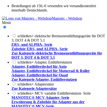
Bestellungen ab 150,-€ versenden wir versandkostenfrei
innerhalb Deutschlands.
Manotec - Webshop
Menü
schließen
×
elektrische Bremsenentlüftungsgeräte für DOT
3, DOT 4 & DOT 5.1
ERS- und ALPHA- Serie
Zubehör ERS- und ALPHA- Serie
Zur Kategorie elektrische Bremsenentlüftungsgeräte für
DOT 3, DOT 4 & DOT 5.1
schließen
×
Adapter, Entlüfterstutzen
Adapter, Entlüfterdeckel für Auto
Adapter, Entlüfterdeckel für Motorrad & Roller
Adapter, Entlüfterdeckel für Quad
Zur Kategorie Adapter, Entlüfterstutzen
schließen
×
Adaptersätze
Zur Kategorie Adaptersätze
schließen
×
MCV variable Entlüfterstutzen- Serie
MANOTEC® MCV Adapter- Serie
Erweiterung & Zubehör für Adapter aus der
MANOTEC® MCV-Serie