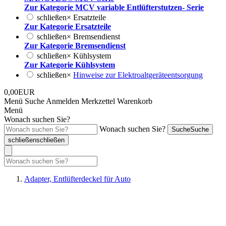
Zur Kategorie MCV variable Entlüfterstutzen- Serie
schließen
×
Ersatzteile
Zur Kategorie Ersatzteile
schließen
×
Bremsendienst
Zur Kategorie Bremsendienst
schließen
×
Kühlsystem
Zur Kategorie Kühlsystem
schließen
×
Hinweise zur Elektroaltgeräteentsorgung
0,00EUR
Menü
Suche
Anmelden
Merkzettel
Warenkorb
Menü
Wonach suchen Sie?
Wonach suchen Sie?
Suche
Suche
schließen
schließen
Adapter, Entlüfterdeckel für Auto