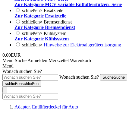
Zur Kategorie MCV variable Entlüfterstutzen- Serie
schließen
×
Ersatzteile
Zur Kategorie Ersatzteile
schließen
×
Bremsendienst
Zur Kategorie Bremsendienst
schließen
×
Kühlsystem
Zur Kategorie Kühlsystem
schließen
×
Hinweise zur Elektroaltgeräteentsorgung
0,00EUR
Menü
Suche
Anmelden
Merkzettel
Warenkorb
Menü
Wonach suchen Sie?
Wonach suchen Sie?
Suche
Suche
schließen
schließen
Adapter, Entlüfterdeckel für Auto