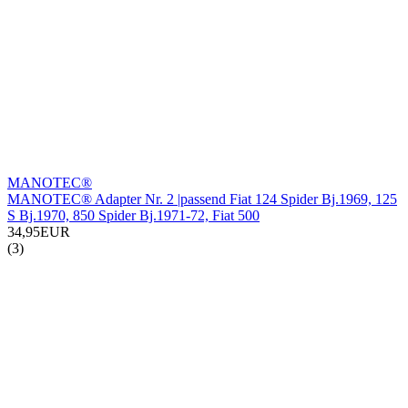
MANOTEC®
MANOTEC® Adapter Nr. 2 |passend Fiat 124 Spider Bj.1969, 125
S Bj.1970, 850 Spider Bj.1971-72, Fiat 500
34,95EUR
(3)