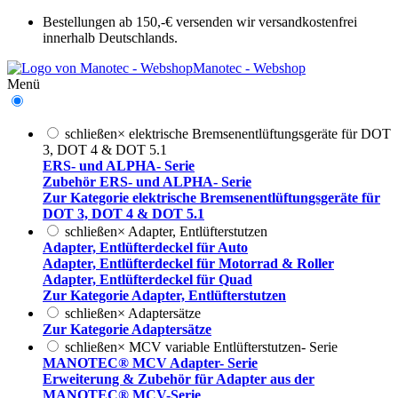
Bestellungen ab 150,-€ versenden wir versandkostenfrei
innerhalb Deutschlands.
Manotec - Webshop
Menü
schließen
×
elektrische Bremsenentlüftungsgeräte für DOT
3, DOT 4 & DOT 5.1
ERS- und ALPHA- Serie
Zubehör ERS- und ALPHA- Serie
Zur Kategorie elektrische Bremsenentlüftungsgeräte für
DOT 3, DOT 4 & DOT 5.1
schließen
×
Adapter, Entlüfterstutzen
Adapter, Entlüfterdeckel für Auto
Adapter, Entlüfterdeckel für Motorrad & Roller
Adapter, Entlüfterdeckel für Quad
Zur Kategorie Adapter, Entlüfterstutzen
schließen
×
Adaptersätze
Zur Kategorie Adaptersätze
schließen
×
MCV variable Entlüfterstutzen- Serie
MANOTEC® MCV Adapter- Serie
Erweiterung & Zubehör für Adapter aus der
MANOTEC® MCV-Serie