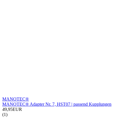
MANOTEC®
MANOTEC® Adapter Nr. 7, HST07 | passend Kupplungen
49,95EUR
(1)