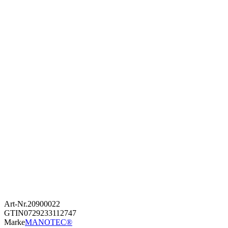
Art-Nr.
20900022
GTIN
0729233112747
Marke
MANOTEC®