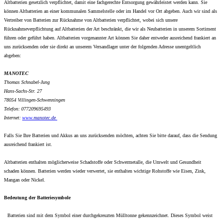
Altbatterien gesetzlich verpflichtet, damit eine fachgerechte Entsorgung gewährleistet werden kann. Sie
können Altbatterien an einer kommunalen Sammelstelle oder im Handel vor Ort abgeben. Auch wir sind als
Vertreiber von Batterien zur Rücknahme von Altbatterien verpflichtet, wobei sich unsere
Rücknahmeverpflichtung auf Altbatterien der Art beschränkt, die wir als Neubatterien in unserem Sortiment
führen oder geführt haben. Altbatterien vorgenannter Art können Sie daher entweder ausreichend frankiert an
uns zurücksenden oder sie direkt an unserem Versandlager unter der folgenden Adresse unentgeltlich
abgeben:
MANOTEC
Thomas Schnabel-Jung
Hans-Sachs-Str. 27
78054 Villingen-Schwenningen
Telefon: 077209695493
Internet:
www.
manotec.de
Falls Sie Ihre Batterien und Akkus an uns zurücksenden möchten, achten Sie bitte darauf, dass die Sendung
ausreichend frankiert ist.
Altbatterien enthalten möglicherweise Schadstoffe oder Schwermetalle, die Umwelt und Gesundheit
schaden können. Batterien werden wieder verwertet, sie enthalten wichtige Rohstoffe wie Eisen, Zink,
Mangan oder Nickel.
Bedeutung der Batteriesymbole
Batterien sind mit dem Symbol einer durchgekreuzten Mülltonne gekennzeichnet. Dieses Symbol weist