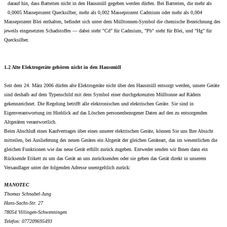
darauf hin, dass Batterien nicht in den Hausmüll gegeben werden dürfen. Bei Batterien, die mehr als
0,0005 Masseprozent Quecksilber, mehr als 0,002 Masseprozent Cadmium oder mehr als 0,004
Masseprozent Blei enthalten, befindet sich unter dem Mülltonnen-Symbol die chemische Bezeichnung des
jeweils eingesetzten Schadstoffes — dabei steht "Cd" für Cadmium, "Pb" steht für Blei, und "Hg" für
Quecksilber.
1.2 Alte Elektrogeräte gehören nicht in den Hausmüll
Seit dem 24. März 2006 dürfen alte Elektrogeräte nicht über den Hausmüll entsorgt werden, unsere Geräte
sind deshalb auf dem Typenschild mit dem Symbol einer durchgekreuzten Mülltonne auf Rädern
gekennzeichnet. Die Regelung betrifft alle elektronischen und elektrischen Geräte. Sie sind in
Eigenverantwortung im Hinblick auf das Löschen personenbezogener Daten auf den zu entsorgenden
Altgeräten verantwortlich.
Beim Abschluß eines Kaufvertrages über eines unserer elektrischen Geräte, können Sie uns Ihre Absicht
mitteilen, bei Auslieferung des neuen Gerätes ein Altgerät der gleichen Geräteart, das im wesentlichen die
gleichen Funktionen wie das neue Gerät erfüllt zurück zugeben. Entweder senden wir Ihnen dann ein
Rücksende Etikett zu um das Gerät an uns zurücksenden oder sie geben das Gerät direkt in unserem
Versandlager unter der folgenden Adresse unentgeltlich zurück:
MANOTEC
Thomas Schnabel-Jung
Hans-Sachs-Str. 27
78054 Villingen-Schwenningen
Telefon: 077209695493