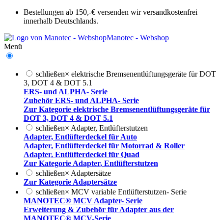
Bestellungen ab 150,-€ versenden wir versandkostenfrei
innerhalb Deutschlands.
Manotec - Webshop
Menü
schließen
×
elektrische Bremsenentlüftungsgeräte für DOT
3, DOT 4 & DOT 5.1
ERS- und ALPHA- Serie
Zubehör ERS- und ALPHA- Serie
Zur Kategorie elektrische Bremsenentlüftungsgeräte für
DOT 3, DOT 4 & DOT 5.1
schließen
×
Adapter, Entlüfterstutzen
Adapter, Entlüfterdeckel für Auto
Adapter, Entlüfterdeckel für Motorrad & Roller
Adapter, Entlüfterdeckel für Quad
Zur Kategorie Adapter, Entlüfterstutzen
schließen
×
Adaptersätze
Zur Kategorie Adaptersätze
schließen
×
MCV variable Entlüfterstutzen- Serie
MANOTEC® MCV Adapter- Serie
Erweiterung & Zubehör für Adapter aus der
MANOTEC® MCV-Serie