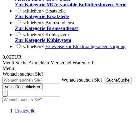
Zur Kategorie MCV variable Entlüfterstutzen- Serie
schließen
×
Ersatzteile
Zur Kategorie Ersatzteile
schließen
×
Bremsendienst
Zur Kategorie Bremsendienst
schließen
×
Kühlsystem
Zur Kategorie Kühlsystem
schließen
×
Hinweise zur Elektroaltgeräteentsorgung
0,00EUR
Menü
Suche
Anmelden
Merkzettel
Warenkorb
Menü
Wonach suchen Sie?
Wonach suchen Sie?
Suche
Suche
schließen
schließen
Ersatzteile