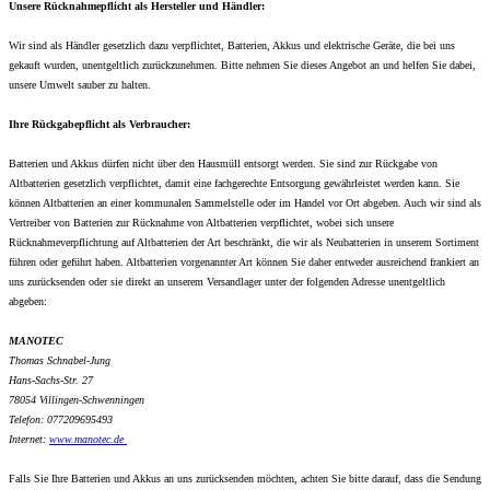
Unsere Rücknahmepflicht als Hersteller und Händler:
Wir sind als Händler gesetzlich dazu verpflichtet, Batterien, Akkus und elektrische Geräte, die bei uns
gekauft wurden, unentgeltlich zurückzunehmen. Bitte nehmen Sie dieses Angebot an und helfen Sie dabei,
unsere Umwelt sauber zu halten.
Ihre Rückgabepflicht als Verbraucher:
Batterien und Akkus dürfen nicht über den Hausmüll entsorgt werden. Sie sind zur Rückgabe von
Altbatterien gesetzlich verpflichtet, damit eine fachgerechte Entsorgung gewährleistet werden kann. Sie
können Altbatterien an einer kommunalen Sammelstelle oder im Handel vor Ort abgeben. Auch wir sind als
Vertreiber von Batterien zur Rücknahme von Altbatterien verpflichtet, wobei sich unsere
Rücknahmeverpflichtung auf Altbatterien der Art beschränkt, die wir als Neubatterien in unserem Sortiment
führen oder geführt haben. Altbatterien vorgenannter Art können Sie daher entweder ausreichend frankiert an
uns zurücksenden oder sie direkt an unserem Versandlager unter der folgenden Adresse unentgeltlich
abgeben:
MANOTEC
Thomas Schnabel-Jung
Hans-Sachs-Str. 27
78054 Villingen-Schwenningen
Telefon: 077209695493
Internet:
www.
manotec.de
Falls Sie Ihre Batterien und Akkus an uns zurücksenden möchten, achten Sie bitte darauf, dass die Sendung