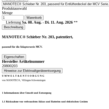
Produktauswahl
Menge
Warenkorb
Lieferung
Sa. 08. Aug. - Di. 11. Aug. 2026
**
Beschreibung
MANOTEC® Schieber Nr. 203, patentiert,
passend für die Adapterserie MCV.
Eigenschaften
Hersteller Artikelnummer
20800203
Hinweise zur Elektroaltgeräteentsorgung
U M W E L T & E N T S O R G U N G
von MANOTEC®, Villingen-Schwenningen
1 Informationen über Umwelt und Entsorgung
1.1 Rücknahme von verbrauchten Akkus und Batterien und elektrischen Geräten