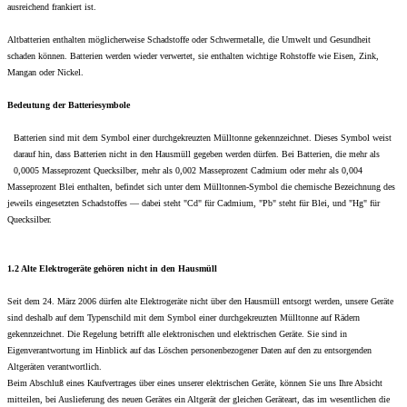
ausreichend frankiert ist.
Altbatterien enthalten möglicherweise Schadstoffe oder Schwermetalle, die Umwelt und Gesundheit
schaden können. Batterien werden wieder verwertet, sie enthalten wichtige Rohstoffe wie Eisen, Zink,
Mangan oder Nickel.
Bedeutung der Batteriesymbole
Batterien sind mit dem Symbol einer durchgekreuzten Mülltonne gekennzeichnet. Dieses Symbol weist
darauf hin, dass Batterien nicht in den Hausmüll gegeben werden dürfen. Bei Batterien, die mehr als
0,0005 Masseprozent Quecksilber, mehr als 0,002 Masseprozent Cadmium oder mehr als 0,004
Masseprozent Blei enthalten, befindet sich unter dem Mülltonnen-Symbol die chemische Bezeichnung des
jeweils eingesetzten Schadstoffes — dabei steht "Cd" für Cadmium, "Pb" steht für Blei, und "Hg" für
Quecksilber.
1.2 Alte Elektrogeräte gehören nicht in den Hausmüll
Seit dem 24. März 2006 dürfen alte Elektrogeräte nicht über den Hausmüll entsorgt werden, unsere Geräte
sind deshalb auf dem Typenschild mit dem Symbol einer durchgekreuzten Mülltonne auf Rädern
gekennzeichnet. Die Regelung betrifft alle elektronischen und elektrischen Geräte. Sie sind in
Eigenverantwortung im Hinblick auf das Löschen personenbezogener Daten auf den zu entsorgenden
Altgeräten verantwortlich.
Beim Abschluß eines Kaufvertrages über eines unserer elektrischen Geräte, können Sie uns Ihre Absicht
mitteilen, bei Auslieferung des neuen Gerätes ein Altgerät der gleichen Geräteart, das im wesentlichen die