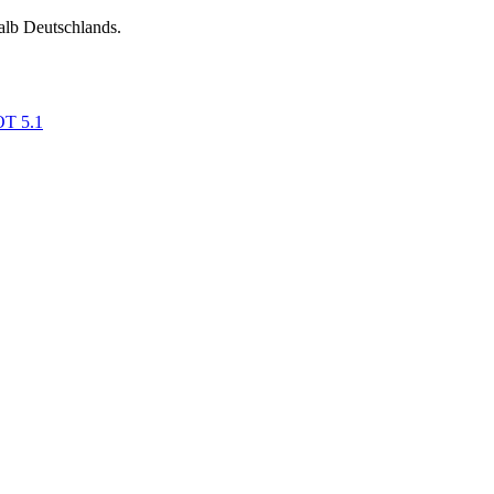
alb Deutschlands.
OT 5.1