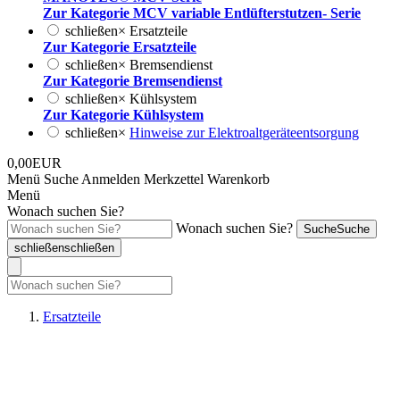
Zur Kategorie MCV variable Entlüfterstutzen- Serie
schließen
×
Ersatzteile
Zur Kategorie Ersatzteile
schließen
×
Bremsendienst
Zur Kategorie Bremsendienst
schließen
×
Kühlsystem
Zur Kategorie Kühlsystem
schließen
×
Hinweise zur Elektroaltgeräteentsorgung
0,00EUR
Menü
Suche
Anmelden
Merkzettel
Warenkorb
Menü
Wonach suchen Sie?
Wonach suchen Sie?
Suche
Suche
schließen
schließen
Ersatzteile