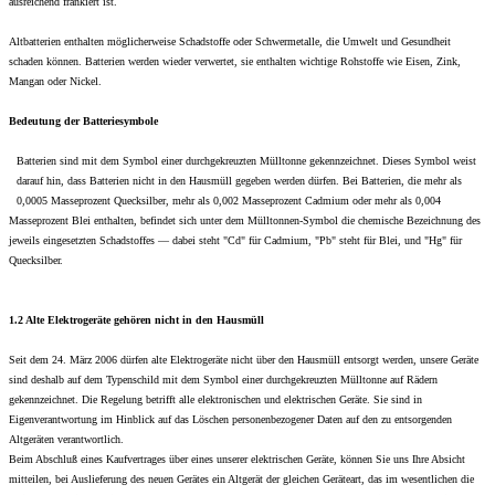
ausreichend frankiert ist.
Altbatterien enthalten möglicherweise Schadstoffe oder Schwermetalle, die Umwelt und Gesundheit
schaden können. Batterien werden wieder verwertet, sie enthalten wichtige Rohstoffe wie Eisen, Zink,
Mangan oder Nickel.
Bedeutung der Batteriesymbole
Batterien sind mit dem Symbol einer durchgekreuzten Mülltonne gekennzeichnet. Dieses Symbol weist
darauf hin, dass Batterien nicht in den Hausmüll gegeben werden dürfen. Bei Batterien, die mehr als
0,0005 Masseprozent Quecksilber, mehr als 0,002 Masseprozent Cadmium oder mehr als 0,004
Masseprozent Blei enthalten, befindet sich unter dem Mülltonnen-Symbol die chemische Bezeichnung des
jeweils eingesetzten Schadstoffes — dabei steht "Cd" für Cadmium, "Pb" steht für Blei, und "Hg" für
Quecksilber.
1.2 Alte Elektrogeräte gehören nicht in den Hausmüll
Seit dem 24. März 2006 dürfen alte Elektrogeräte nicht über den Hausmüll entsorgt werden, unsere Geräte
sind deshalb auf dem Typenschild mit dem Symbol einer durchgekreuzten Mülltonne auf Rädern
gekennzeichnet. Die Regelung betrifft alle elektronischen und elektrischen Geräte. Sie sind in
Eigenverantwortung im Hinblick auf das Löschen personenbezogener Daten auf den zu entsorgenden
Altgeräten verantwortlich.
Beim Abschluß eines Kaufvertrages über eines unserer elektrischen Geräte, können Sie uns Ihre Absicht
mitteilen, bei Auslieferung des neuen Gerätes ein Altgerät der gleichen Geräteart, das im wesentlichen die