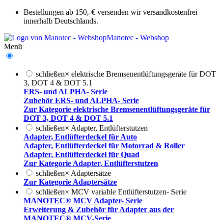
Bestellungen ab 150,-€ versenden wir versandkostenfrei
innerhalb Deutschlands.
Manotec - Webshop
Menü
schließen
×
elektrische Bremsenentlüftungsgeräte für DOT
3, DOT 4 & DOT 5.1
ERS- und ALPHA- Serie
Zubehör ERS- und ALPHA- Serie
Zur Kategorie elektrische Bremsenentlüftungsgeräte für
DOT 3, DOT 4 & DOT 5.1
schließen
×
Adapter, Entlüfterstutzen
Adapter, Entlüfterdeckel für Auto
Adapter, Entlüfterdeckel für Motorrad & Roller
Adapter, Entlüfterdeckel für Quad
Zur Kategorie Adapter, Entlüfterstutzen
schließen
×
Adaptersätze
Zur Kategorie Adaptersätze
schließen
×
MCV variable Entlüfterstutzen- Serie
MANOTEC® MCV Adapter- Serie
Erweiterung & Zubehör für Adapter aus der
MANOTEC® MCV-Serie