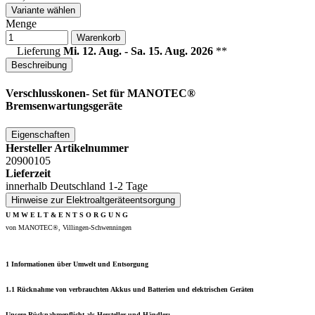
Variante wählen
Menge
Warenkorb
Lieferung
Mi. 12. Aug. - Sa. 15. Aug. 2026
**
Beschreibung
Verschlusskonen- Set
für MANOTEC®
Bremsenwartungsgeräte
Eigenschaften
Hersteller Artikelnummer
20900105
Lieferzeit
innerhalb Deutschland 1-2 Tage
Hinweise zur Elektroaltgeräteentsorgung
U M W E L T & E N T S O R G U N G
von MANOTEC®, Villingen-Schwenningen
1 Informationen über Umwelt und Entsorgung
1.1 Rücknahme von verbrauchten Akkus und Batterien und elektrischen Geräten
Unsere Rücknahmepflicht als Hersteller und Händler: