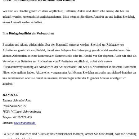
Wir sind als Händler gesetzlich dazu verpflichtet, Batterien, Akkus und elektrische Geräte, die bei uns
gekauft wurden, unentgeltlich zurückzunehmen. Bitte nehmen Sie dieses Angebot an und helfen Sie dabei,
unsere Umwelt sauber zu halten.
Ihre Rückgabepflicht als Verbraucher:
Batterien und Akkus dürfen nicht über den Hausmüll entsorgt werden. Sie sind zur Rückgabe von
Altbatterien gesetzlich verpflichtet, damit eine fachgerechte Entsorgung gewährleistet werden kann. Sie
können Altbatterien an einer kommunalen Sammelstelle oder im Handel vor Ort abgeben. Auch wir sind als
Vertreiber von Batterien zur Rücknahme von Altbatterien verpflichtet, wobei sich unsere
Rücknahmeverpflichtung auf Altbatterien der Art beschränkt, die wir als Neubatterien in unserem Sortiment
führen oder geführt haben. Altbatterien vorgenannter Art können Sie daher entweder ausreichend frankiert an
uns zurücksenden oder sie direkt an unserem Versandlager unter der folgenden Adresse unentgeltlich
abgeben:
MANOTEC
Thomas Schnabel-Jung
Hans-Sachs-Str. 27
78054 Villingen-Schwenningen
Telefon: 077209695493
Internet:
www.
manotec.de
Falls Sie Ihre Batterien und Akkus an uns zurücksenden möchten, achten Sie bitte darauf, dass die Sendung