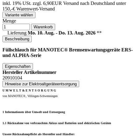
inkl. 19% USt.
zzgl. 6,90EUR Versand nach Deutschland unter
150,-€ Warenwert-
Versand
Variante wählen
Menge
Warenkorb
Lieferung
Mo. 10. Aug. - Do. 13. Aug. 2026
**
Beschreibung
Füllschlauch für MANOTEC® Bremsenwartungsgeräte ERS-
und ALPHA-Serie
Eigenschaften
Hersteller Artikelnummer
20910104
Hinweise zur Elektroaltgeräteentsorgung
U M W E L T & E N T S O R G U N G
von MANOTEC®, Villingen-Schwenningen
1 Informationen über Umwelt und Entsorgung
1.1 Rücknahme von verbrauchten Akkus und Batterien und elektrischen Geräten
Unsere Rücknahmepflicht als Hersteller und Händler: