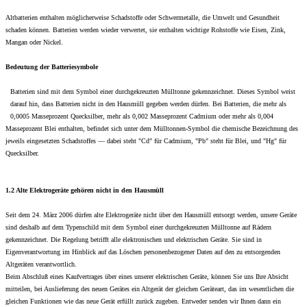
Altbatterien enthalten möglicherweise Schadstoffe oder Schwermetalle, die Umwelt und Gesundheit
schaden können. Batterien werden wieder verwertet, sie enthalten wichtige Rohstoffe wie Eisen, Zink,
Mangan oder Nickel.
Bedeutung der Batteriesymbole
Batterien sind mit dem Symbol einer durchgekreuzten Mülltonne gekennzeichnet. Dieses Symbol weist
darauf hin, dass Batterien nicht in den Hausmüll gegeben werden dürfen. Bei Batterien, die mehr als
0,0005 Masseprozent Quecksilber, mehr als 0,002 Masseprozent Cadmium oder mehr als 0,004
Masseprozent Blei enthalten, befindet sich unter dem Mülltonnen-Symbol die chemische Bezeichnung des
jeweils eingesetzten Schadstoffes — dabei steht "Cd" für Cadmium, "Pb" steht für Blei, und "Hg" für
Quecksilber.
1.2 Alte Elektrogeräte gehören nicht in den Hausmüll
Seit dem 24. März 2006 dürfen alte Elektrogeräte nicht über den Hausmüll entsorgt werden, unsere Geräte
sind deshalb auf dem Typenschild mit dem Symbol einer durchgekreuzten Mülltonne auf Rädern
gekennzeichnet. Die Regelung betrifft alle elektronischen und elektrischen Geräte. Sie sind in
Eigenverantwortung im Hinblick auf das Löschen personenbezogener Daten auf den zu entsorgenden
Altgeräten verantwortlich.
Beim Abschluß eines Kaufvertrages über eines unserer elektrischen Geräte, können Sie uns Ihre Absicht
mitteilen, bei Auslieferung des neuen Gerätes ein Altgerät der gleichen Geräteart, das im wesentlichen die
gleichen Funktionen wie das neue Gerät erfüllt zurück zugeben. Entweder senden wir Ihnen dann ein