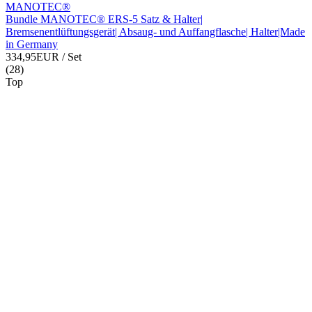
MANOTEC®
Bundle MANOTEC® ERS-5 Satz & Halter|
Bremsenentlüftungsgerät| Absaug- und Auffangflasche| Halter|Made
in Germany
334,95EUR
/ Set
(28)
Top