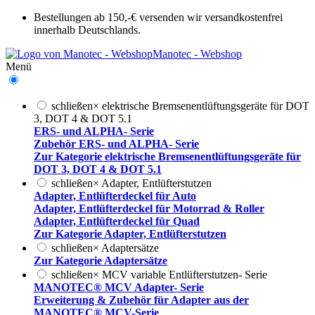
Bestellungen ab 150,-€ versenden wir versandkostenfrei
innerhalb Deutschlands.
Manotec - Webshop
Menü
schließen
×
elektrische Bremsenentlüftungsgeräte für DOT
3, DOT 4 & DOT 5.1
ERS- und ALPHA- Serie
Zubehör ERS- und ALPHA- Serie
Zur Kategorie elektrische Bremsenentlüftungsgeräte für
DOT 3, DOT 4 & DOT 5.1
schließen
×
Adapter, Entlüfterstutzen
Adapter, Entlüfterdeckel für Auto
Adapter, Entlüfterdeckel für Motorrad & Roller
Adapter, Entlüfterdeckel für Quad
Zur Kategorie Adapter, Entlüfterstutzen
schließen
×
Adaptersätze
Zur Kategorie Adaptersätze
schließen
×
MCV variable Entlüfterstutzen- Serie
MANOTEC® MCV Adapter- Serie
Erweiterung & Zubehör für Adapter aus der
MANOTEC® MCV-Serie