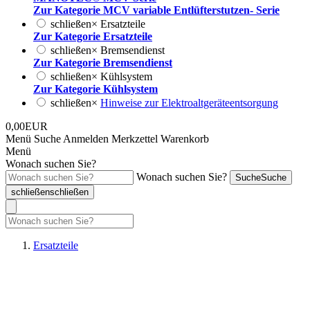
Zur Kategorie MCV variable Entlüfterstutzen- Serie
schließen
×
Ersatzteile
Zur Kategorie Ersatzteile
schließen
×
Bremsendienst
Zur Kategorie Bremsendienst
schließen
×
Kühlsystem
Zur Kategorie Kühlsystem
schließen
×
Hinweise zur Elektroaltgeräteentsorgung
0,00EUR
Menü
Suche
Anmelden
Merkzettel
Warenkorb
Menü
Wonach suchen Sie?
Wonach suchen Sie?
Suche
Suche
schließen
schließen
Ersatzteile