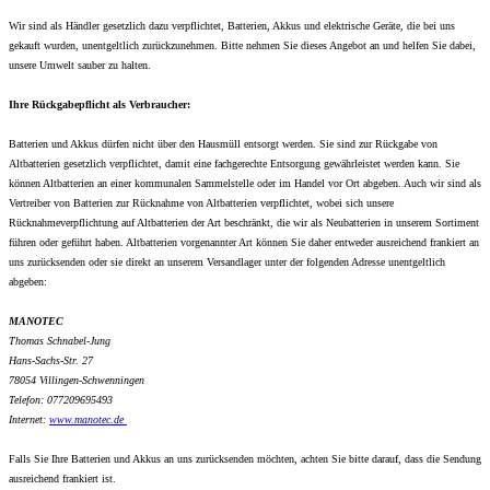
Wir sind als Händler gesetzlich dazu verpflichtet, Batterien, Akkus und elektrische Geräte, die bei uns
gekauft wurden, unentgeltlich zurückzunehmen. Bitte nehmen Sie dieses Angebot an und helfen Sie dabei,
unsere Umwelt sauber zu halten.
Ihre Rückgabepflicht als Verbraucher:
Batterien und Akkus dürfen nicht über den Hausmüll entsorgt werden. Sie sind zur Rückgabe von
Altbatterien gesetzlich verpflichtet, damit eine fachgerechte Entsorgung gewährleistet werden kann. Sie
können Altbatterien an einer kommunalen Sammelstelle oder im Handel vor Ort abgeben. Auch wir sind als
Vertreiber von Batterien zur Rücknahme von Altbatterien verpflichtet, wobei sich unsere
Rücknahmeverpflichtung auf Altbatterien der Art beschränkt, die wir als Neubatterien in unserem Sortiment
führen oder geführt haben. Altbatterien vorgenannter Art können Sie daher entweder ausreichend frankiert an
uns zurücksenden oder sie direkt an unserem Versandlager unter der folgenden Adresse unentgeltlich
abgeben:
MANOTEC
Thomas Schnabel-Jung
Hans-Sachs-Str. 27
78054 Villingen-Schwenningen
Telefon: 077209695493
Internet:
www.
manotec.de
Falls Sie Ihre Batterien und Akkus an uns zurücksenden möchten, achten Sie bitte darauf, dass die Sendung
ausreichend frankiert ist.