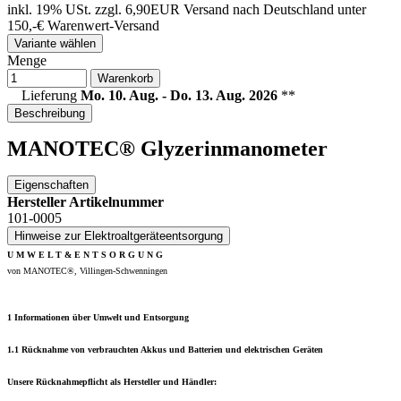
inkl. 19% USt.
zzgl. 6,90EUR Versand nach Deutschland unter
150,-€ Warenwert-
Versand
Variante wählen
Menge
Warenkorb
Lieferung
Mo. 10. Aug. - Do. 13. Aug. 2026
**
Beschreibung
MANOTEC® Glyzerinmanometer
Eigenschaften
Hersteller Artikelnummer
101-0005
Hinweise zur Elektroaltgeräteentsorgung
U M W E L T & E N T S O R G U N G
von MANOTEC®, Villingen-Schwenningen
1 Informationen über Umwelt und Entsorgung
1.1 Rücknahme von verbrauchten Akkus und Batterien und elektrischen Geräten
Unsere Rücknahmepflicht als Hersteller und Händler: