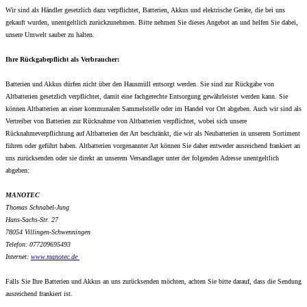
Wir sind als Händler gesetzlich dazu verpflichtet, Batterien, Akkus und elektrische Geräte, die bei uns
gekauft wurden, unentgeltlich zurückzunehmen. Bitte nehmen Sie dieses Angebot an und helfen Sie dabei,
unsere Umwelt sauber zu halten.
Ihre Rückgabepflicht als Verbraucher:
Batterien und Akkus dürfen nicht über den Hausmüll entsorgt werden. Sie sind zur Rückgabe von
Altbatterien gesetzlich verpflichtet, damit eine fachgerechte Entsorgung gewährleistet werden kann. Sie
können Altbatterien an einer kommunalen Sammelstelle oder im Handel vor Ort abgeben. Auch wir sind als
Vertreiber von Batterien zur Rücknahme von Altbatterien verpflichtet, wobei sich unsere
Rücknahmeverpflichtung auf Altbatterien der Art beschränkt, die wir als Neubatterien in unserem Sortiment
führen oder geführt haben. Altbatterien vorgenannter Art können Sie daher entweder ausreichend frankiert an
uns zurücksenden oder sie direkt an unserem Versandlager unter der folgenden Adresse unentgeltlich
abgeben:
MANOTEC
Thomas Schnabel-Jung
Hans-Sachs-Str. 27
78054 Villingen-Schwenningen
Telefon: 077209695493
Internet:
www.
manotec.de
Falls Sie Ihre Batterien und Akkus an uns zurücksenden möchten, achten Sie bitte darauf, dass die Sendung
ausreichend frankiert ist.