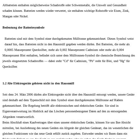
Altbatterien enthalten möglicherweise Schadstoffe oder Schwermetalle, die Umwelt und Gesundheit
schaden können. Batterien werden wieder verwertet, sie enthalten wichtige Rohstoffe wie Eisen, Zink,
Mangan oder Nickel.
Bedeutung der Batteriesymbole
Batterien sind mit dem Symbol einer durchgekreuzten Mülltonne gekennzeichnet. Dieses Symbol weist
darauf hin, dass Batterien nicht in den Hausmüll gegeben werden dürfen. Bei Batterien, die mehr als
0,0005 Masseprozent Quecksilber, mehr als 0,002 Masseprozent Cadmium oder mehr als 0,004
Masseprozent Blei enthalten, befindet sich unter dem Mülltonnen-Symbol die chemische Bezeichnung des
jeweils eingesetzten Schadstoffes — dabei steht "Cd" für Cadmium, "Pb" steht für Blei, und "Hg" für
Quecksilber.
1.2 Alte Elektrogeräte gehören nicht in den Hausmüll
Seit dem 24. März 2006 dürfen alte Elektrogeräte nicht über den Hausmüll entsorgt werden, unsere Geräte
sind deshalb auf dem Typenschild mit dem Symbol einer durchgekreuzten Mülltonne auf Rädern
gekennzeichnet. Die Regelung betrifft alle elektronischen und elektrischen Geräte. Sie sind in
Eigenverantwortung im Hinblick auf das Löschen personenbezogener Daten auf den zu entsorgenden
Altgeräten verantwortlich.
Beim Abschluß eines Kaufvertrages über eines unserer elektrischen Geräte, können Sie uns Ihre Absicht
mitteilen, bei Auslieferung des neuen Gerätes ein Altgerät der gleichen Geräteart, das im wesentlichen die
gleichen Funktionen wie das neue Gerät erfüllt zurück zugeben. Entweder senden wir Ihnen dann ein