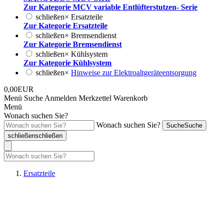
Zur Kategorie MCV variable Entlüfterstutzen- Serie
schließen
×
Ersatzteile
Zur Kategorie Ersatzteile
schließen
×
Bremsendienst
Zur Kategorie Bremsendienst
schließen
×
Kühlsystem
Zur Kategorie Kühlsystem
schließen
×
Hinweise zur Elektroaltgeräteentsorgung
0,00EUR
Menü
Suche
Anmelden
Merkzettel
Warenkorb
Menü
Wonach suchen Sie?
Wonach suchen Sie?
Suche
Suche
schließen
schließen
Ersatzteile