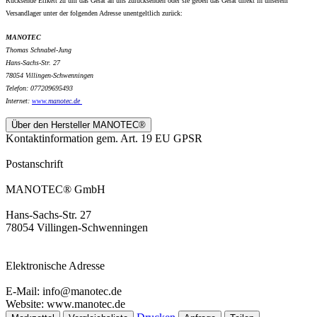
Rücksende Etikett zu um das Gerät an uns zurücksenden oder sie geben das Gerät direkt in unserem
Versandlager unter der folgenden Adresse unentgeltlich zurück:
MANOTEC
Thomas Schnabel-Jung
Hans-Sachs-Str. 27
78054 Villingen-Schwenningen
Telefon: 077209695493
Internet:
www.
manotec.de
Über den Hersteller MANOTEC®
Kontaktinformation gem. Art. 19 EU GPSR
Postanschrift
MANOTEC® GmbH
Hans-Sachs-Str. 27
78054 Villingen-Schwenningen
Elektronische Adresse
E-Mail: info@manotec.de
Website: www.manotec.de