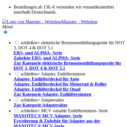
Bestellungen ab 150,-€ versenden wir versandkostenfrei
innerhalb Deutschlands.
Manotec - Webshop
Menü
schließen
×
elektrische Bremsenentlüftungsgeräte für DOT
3, DOT 4 & DOT 5.1
ERS- und ALPHA- Serie
Zubehör ERS- und ALPHA- Serie
Zur Kategorie elektrische Bremsenentlüftungsgeräte für
DOT 3, DOT 4 & DOT 5.1
schließen
×
Adapter, Entlüfterstutzen
Adapter, Entlüfterdeckel für Auto
Adapter, Entlüfterdeckel für Motorrad & Roller
Adapter, Entlüfterdeckel für Quad
Zur Kategorie Adapter, Entlüfterstutzen
schließen
×
Adaptersätze
Zur Kategorie Adaptersätze
schließen
×
MCV variable Entlüfterstutzen- Serie
MANOTEC® MCV Adapter- Serie
Erweiterung & Zubehör für Adapter aus der
MANOTEC® MCV-Serie