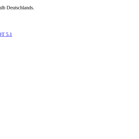
alb Deutschlands.
OT 5.1