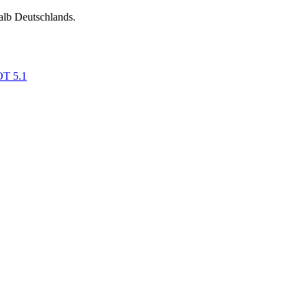
alb Deutschlands.
OT 5.1