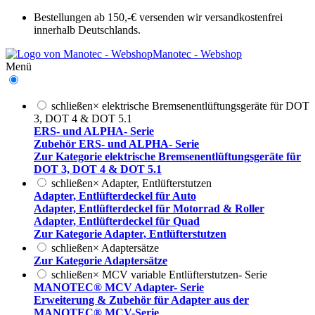
Bestellungen ab 150,-€ versenden wir versandkostenfrei
innerhalb Deutschlands.
Manotec - Webshop
Menü
schließen
×
elektrische Bremsenentlüftungsgeräte für DOT
3, DOT 4 & DOT 5.1
ERS- und ALPHA- Serie
Zubehör ERS- und ALPHA- Serie
Zur Kategorie elektrische Bremsenentlüftungsgeräte für
DOT 3, DOT 4 & DOT 5.1
schließen
×
Adapter, Entlüfterstutzen
Adapter, Entlüfterdeckel für Auto
Adapter, Entlüfterdeckel für Motorrad & Roller
Adapter, Entlüfterdeckel für Quad
Zur Kategorie Adapter, Entlüfterstutzen
schließen
×
Adaptersätze
Zur Kategorie Adaptersätze
schließen
×
MCV variable Entlüfterstutzen- Serie
MANOTEC® MCV Adapter- Serie
Erweiterung & Zubehör für Adapter aus der
MANOTEC® MCV-Serie