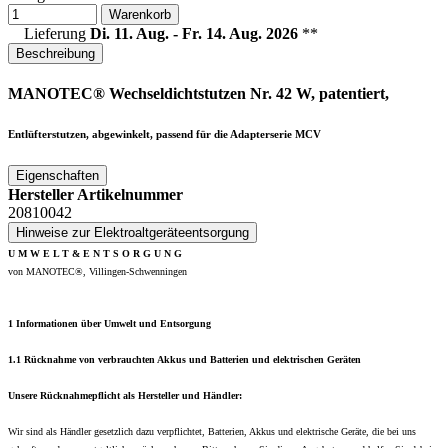
Warenkorb
Lieferung
Di. 11. Aug. - Fr. 14. Aug. 2026
**
Beschreibung
MANOTEC® Wechseldichtstutzen Nr. 42 W, patentiert,
Entlüfterstutzen, abgewinkelt, passend für die Adapterserie MCV
Eigenschaften
Hersteller Artikelnummer
20810042
Hinweise zur Elektroaltgeräteentsorgung
U M W E L T & E N T S O R G U N G
von MANOTEC®, Villingen-Schwenningen
1 Informationen über Umwelt und Entsorgung
1.1 Rücknahme von verbrauchten Akkus und Batterien und elektrischen Geräten
Unsere Rücknahmepflicht als Hersteller und Händler:
Wir sind als Händler gesetzlich dazu verpflichtet, Batterien, Akkus und elektrische Geräte, die bei uns