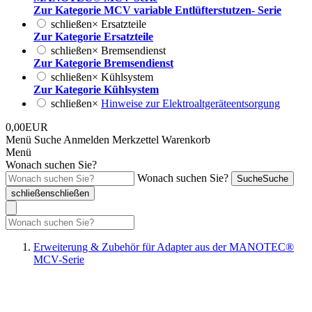
Zur Kategorie MCV variable Entlüfterstutzen- Serie
schließen
×
Ersatzteile
Zur Kategorie Ersatzteile
schließen
×
Bremsendienst
Zur Kategorie Bremsendienst
schließen
×
Kühlsystem
Zur Kategorie Kühlsystem
schließen
×
Hinweise zur Elektroaltgeräteentsorgung
0,00EUR
Menü
Suche
Anmelden
Merkzettel
Warenkorb
Menü
Wonach suchen Sie?
Wonach suchen Sie?
Suche
Suche
schließen
schließen
Erweiterung & Zubehör für Adapter aus der MANOTEC®
MCV-Serie