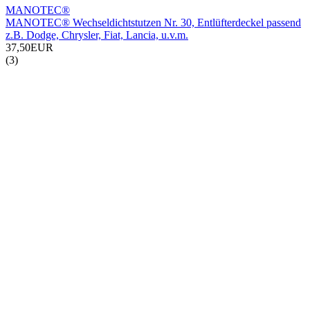
MANOTEC®
MANOTEC® Wechseldichtstutzen Nr. 30, Entlüfterdeckel passend
z.B. Dodge, Chrysler, Fiat, Lancia, u.v.m.
37,50EUR
(3)