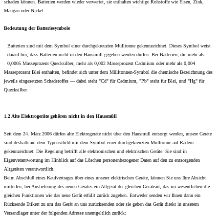
schaden können. Batterien werden wieder verwertet, sie enthalten wichtige Rohstoffe wie Eisen, Zink,
Mangan oder Nickel.
Bedeutung der Batteriesymbole
Batterien sind mit dem Symbol einer durchgekreuzten Mülltonne gekennzeichnet. Dieses Symbol weist
darauf hin, dass Batterien nicht in den Hausmüll gegeben werden dürfen. Bei Batterien, die mehr als
0,0005 Masseprozent Quecksilber, mehr als 0,002 Masseprozent Cadmium oder mehr als 0,004
Masseprozent Blei enthalten, befindet sich unter dem Mülltonnen-Symbol die chemische Bezeichnung des
jeweils eingesetzten Schadstoffes — dabei steht "Cd" für Cadmium, "Pb" steht für Blei, und "Hg" für
Quecksilber.
1.2 Alte Elektrogeräte gehören nicht in den Hausmüll
Seit dem 24. März 2006 dürfen alte Elektrogeräte nicht über den Hausmüll entsorgt werden, unsere Geräte
sind deshalb auf dem Typenschild mit dem Symbol einer durchgekreuzten Mülltonne auf Rädern
gekennzeichnet. Die Regelung betrifft alle elektronischen und elektrischen Geräte. Sie sind in
Eigenverantwortung im Hinblick auf das Löschen personenbezogener Daten auf den zu entsorgenden
Altgeräten verantwortlich.
Beim Abschluß eines Kaufvertrages über eines unserer elektrischen Geräte, können Sie uns Ihre Absicht
mitteilen, bei Auslieferung des neuen Gerätes ein Altgerät der gleichen Geräteart, das im wesentlichen die
gleichen Funktionen wie das neue Gerät erfüllt zurück zugeben. Entweder senden wir Ihnen dann ein
Rücksende Etikett zu um das Gerät an uns zurücksenden oder sie geben das Gerät direkt in unserem
Versandlager unter der folgenden Adresse unentgeltlich zurück: