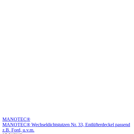
MANOTEC®
MANOTEC® Wechseldichtstutzen Nr. 33, Entlüfterdeckel passend
z.B. Ford, u.v.m.