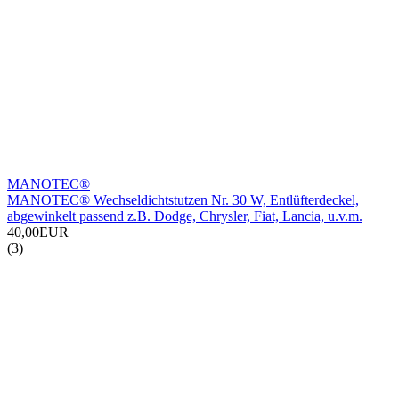
MANOTEC®
MANOTEC® Wechseldichtstutzen Nr. 30 W, Entlüfterdeckel,
abgewinkelt passend z.B. Dodge, Chrysler, Fiat, Lancia, u.v.m.
40,00EUR
(3)