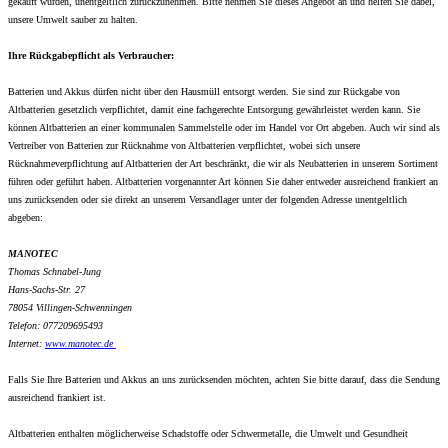
gekauft wurden, unentgeltlich zurückzunehmen. Bitte nehmen Sie dieses Angebot an und helfen Sie dabei,
unsere Umwelt sauber zu halten.
Ihre Rückgabepflicht als Verbraucher:
Batterien und Akkus dürfen nicht über den Hausmüll entsorgt werden. Sie sind zur Rückgabe von
Altbatterien gesetzlich verpflichtet, damit eine fachgerechte Entsorgung gewährleistet werden kann. Sie
können Altbatterien an einer kommunalen Sammelstelle oder im Handel vor Ort abgeben. Auch wir sind als
Vertreiber von Batterien zur Rücknahme von Altbatterien verpflichtet, wobei sich unsere
Rücknahmeverpflichtung auf Altbatterien der Art beschränkt, die wir als Neubatterien in unserem Sortiment
führen oder geführt haben. Altbatterien vorgenannter Art können Sie daher entweder ausreichend frankiert an
uns zurücksenden oder sie direkt an unserem Versandlager unter der folgenden Adresse unentgeltlich
abgeben:
MANOTEC
Thomas Schnabel-Jung
Hans-Sachs-Str. 27
78054 Villingen-Schwenningen
Telefon: 077209695493
Internet:
www.
manotec.de
Falls Sie Ihre Batterien und Akkus an uns zurücksenden möchten, achten Sie bitte darauf, dass die Sendung
ausreichend frankiert ist.
Altbatterien enthalten möglicherweise Schadstoffe oder Schwermetalle, die Umwelt und Gesundheit