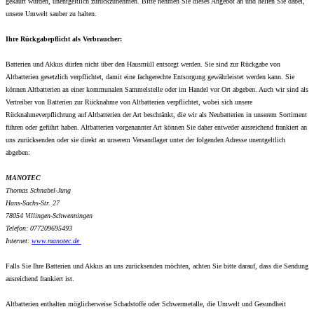
gekauft wurden, unentgeltlich zurückzunehmen. Bitte nehmen Sie dieses Angebot an und helfen Sie dabei,
unsere Umwelt sauber zu halten.
Ihre Rückgabepflicht als Verbraucher:
Batterien und Akkus dürfen nicht über den Hausmüll entsorgt werden. Sie sind zur Rückgabe von
Altbatterien gesetzlich verpflichtet, damit eine fachgerechte Entsorgung gewährleistet werden kann. Sie
können Altbatterien an einer kommunalen Sammelstelle oder im Handel vor Ort abgeben. Auch wir sind als
Vertreiber von Batterien zur Rücknahme von Altbatterien verpflichtet, wobei sich unsere
Rücknahmeverpflichtung auf Altbatterien der Art beschränkt, die wir als Neubatterien in unserem Sortiment
führen oder geführt haben. Altbatterien vorgenannter Art können Sie daher entweder ausreichend frankiert an
uns zurücksenden oder sie direkt an unserem Versandlager unter der folgenden Adresse unentgeltlich
abgeben:
MANOTEC
Thomas Schnabel-Jung
Hans-Sachs-Str. 27
78054 Villingen-Schwenningen
Telefon: 077209695493
Internet:
www.
manotec.de
Falls Sie Ihre Batterien und Akkus an uns zurücksenden möchten, achten Sie bitte darauf, dass die Sendung
ausreichend frankiert ist.
Altbatterien enthalten möglicherweise Schadstoffe oder Schwermetalle, die Umwelt und Gesundheit