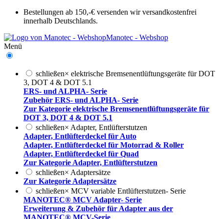
Bestellungen ab 150,-€ versenden wir versandkostenfrei
innerhalb Deutschlands.
Manotec - Webshop
Menü
schließen
×
elektrische Bremsenentlüftungsgeräte für DOT
3, DOT 4 & DOT 5.1
ERS- und ALPHA- Serie
Zubehör ERS- und ALPHA- Serie
Zur Kategorie elektrische Bremsenentlüftungsgeräte für
DOT 3, DOT 4 & DOT 5.1
schließen
×
Adapter, Entlüfterstutzen
Adapter, Entlüfterdeckel für Auto
Adapter, Entlüfterdeckel für Motorrad & Roller
Adapter, Entlüfterdeckel für Quad
Zur Kategorie Adapter, Entlüfterstutzen
schließen
×
Adaptersätze
Zur Kategorie Adaptersätze
schließen
×
MCV variable Entlüfterstutzen- Serie
MANOTEC® MCV Adapter- Serie
Erweiterung & Zubehör für Adapter aus der
MANOTEC® MCV-Serie