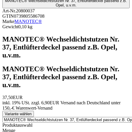
MANOTEC® Wechseldichtstutzen Nr. 37, Entlüfterdeckel passend z.B.
Opel, u.v.m.
Art-Nr.
20800037
GTIN
0739805586708
Marke
MANOTEC®
Gewicht
0,10 kg
MANOTEC® Wechseldichtstutzen Nr.
37, Entlüfterdeckel passend z.B. Opel,
u.v.m.
MANOTEC® Wechseldichtstutzen Nr.
37, Entlüfterdeckel passend z.B. Opel,
u.v.m.
37,50EUR
inkl. 19% USt.
zzgl. 6,90EUR Versand nach Deutschland unter
150,-€ Warenwert-
Versand
Variante wählen
Produktauswahl
Menge