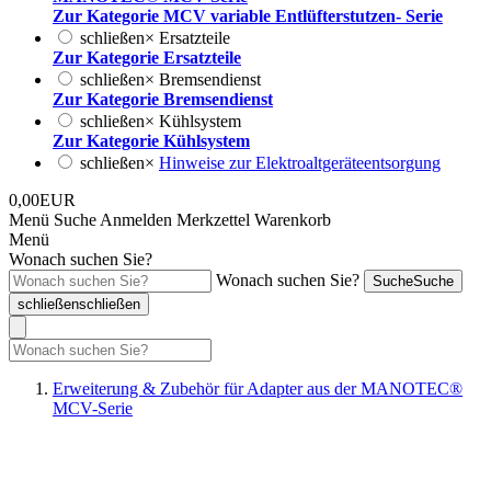
Zur Kategorie MCV variable Entlüfterstutzen- Serie
schließen
×
Ersatzteile
Zur Kategorie Ersatzteile
schließen
×
Bremsendienst
Zur Kategorie Bremsendienst
schließen
×
Kühlsystem
Zur Kategorie Kühlsystem
schließen
×
Hinweise zur Elektroaltgeräteentsorgung
0,00EUR
Menü
Suche
Anmelden
Merkzettel
Warenkorb
Menü
Wonach suchen Sie?
Wonach suchen Sie?
Suche
Suche
schließen
schließen
Erweiterung & Zubehör für Adapter aus der MANOTEC®
MCV-Serie