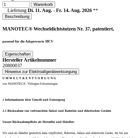
Warenkorb
Lieferung
Di. 11. Aug. - Fr. 14. Aug. 2026
**
Beschreibung
MANOTEC® Wechseldichtstutzen Nr. 37, patentiert,
passend für die Adapterserie MCV
Eigenschaften
Hersteller Artikelnummer
20800037
Hinweise zur Elektroaltgeräteentsorgung
U M W E L T & E N T S O R G U N G
von MANOTEC®, Villingen-Schwenningen
1 Informationen über Umwelt und Entsorgung
1.1 Rücknahme von verbrauchten Akkus und Batterien und elektrischen Geräten
Unsere Rücknahmepflicht als Hersteller und Händler:
Wir sind als Händler gesetzlich dazu verpflichtet, Batterien, Akkus und elektrische Geräte, die bei uns