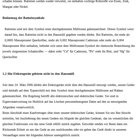
schaden können. Batterien werden wieder verwertet, sie enthalten wichtige Rohstoffe wie Eisen, Zink,
Mangan oder Nickel.
Bedeutung der Batteriesymbole
Batterien sind mit dem Symbol einer durchgekreuzten Mülltonne gekennzeichnet. Dieses Symbol weist
darauf hin, dass Batterien nicht in den Hausmüll gegeben werden dürfen. Bei Batterien, die mehr als
0,0005 Masseprozent Quecksilber, mehr als 0,002 Masseprozent Cadmium oder mehr als 0,004
Masseprozent Blei enthalten, befindet sich unter dem Mülltonnen-Symbol die chemische Bezeichnung des
jeweils eingesetzten Schadstoffes — dabei steht "Cd" für Cadmium, "Pb" steht für Blei, und "Hg" für
Quecksilber.
1.2 Alte Elektrogeräte gehören nicht in den Hausmüll
Seit dem 24. März 2006 dürfen alte Elektrogeräte nicht über den Hausmüll entsorgt werden, unsere Geräte
sind deshalb auf dem Typenschild mit dem Symbol einer durchgekreuzten Mülltonne auf Rädern
gekennzeichnet. Die Regelung betrifft alle elektronischen und elektrischen Geräte. Sie sind in
Eigenverantwortung im Hinblick auf das Löschen personenbezogener Daten auf den zu entsorgenden
Altgeräten verantwortlich.
Beim Abschluß eines Kaufvertrages über eines unserer elektrischen Geräte, können Sie uns Ihre Absicht
mitteilen, bei Auslieferung des neuen Gerätes ein Altgerät der gleichen Geräteart, das im wesentlichen die
gleichen Funktionen wie das neue Gerät erfüllt zurück zugeben. Entweder senden wir Ihnen dann ein
Rücksende Etikett zu um das Gerät an uns zurücksenden oder sie geben das Gerät direkt in unserem
Versandlager unter der folgenden Adresse unentgeltlich zurück: