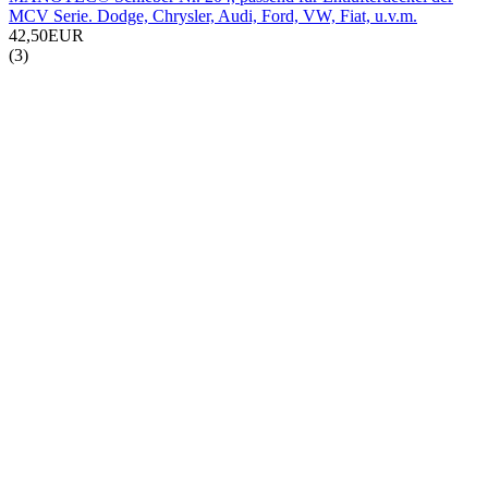
MCV Serie. Dodge, Chrysler, Audi, Ford, VW, Fiat, u.v.m.
42,50EUR
(3)