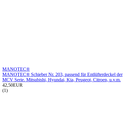
MANOTEC®
MANOTEC® Schieber Nr. 203, passend für Entlüfterdeckel der
MCV Serie. Mitsubishi, Hyundai, Kia, Peugeot, Citroen, u.v.m.
42,50EUR
(1)