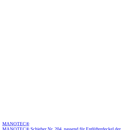
MANOTEC®
MANOTEC® Schieber Nr. 204, passend für Entlüfterdeckel der