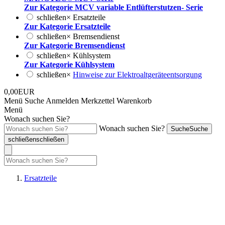
Zur Kategorie MCV variable Entlüfterstutzen- Serie
schließen
×
Ersatzteile
Zur Kategorie Ersatzteile
schließen
×
Bremsendienst
Zur Kategorie Bremsendienst
schließen
×
Kühlsystem
Zur Kategorie Kühlsystem
schließen
×
Hinweise zur Elektroaltgeräteentsorgung
0,00EUR
Menü
Suche
Anmelden
Merkzettel
Warenkorb
Menü
Wonach suchen Sie?
Wonach suchen Sie?
Suche
Suche
schließen
schließen
Ersatzteile