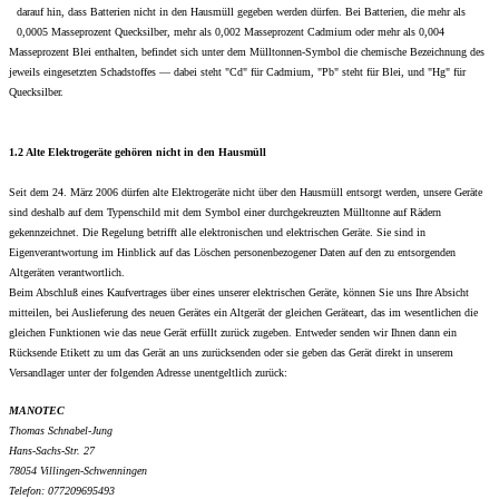
darauf hin, dass Batterien nicht in den Hausmüll gegeben werden dürfen. Bei Batterien, die mehr als
0,0005 Masseprozent Quecksilber, mehr als 0,002 Masseprozent Cadmium oder mehr als 0,004
Masseprozent Blei enthalten, befindet sich unter dem Mülltonnen-Symbol die chemische Bezeichnung des
jeweils eingesetzten Schadstoffes — dabei steht "Cd" für Cadmium, "Pb" steht für Blei, und "Hg" für
Quecksilber.
1.2 Alte Elektrogeräte gehören nicht in den Hausmüll
Seit dem 24. März 2006 dürfen alte Elektrogeräte nicht über den Hausmüll entsorgt werden, unsere Geräte
sind deshalb auf dem Typenschild mit dem Symbol einer durchgekreuzten Mülltonne auf Rädern
gekennzeichnet. Die Regelung betrifft alle elektronischen und elektrischen Geräte. Sie sind in
Eigenverantwortung im Hinblick auf das Löschen personenbezogener Daten auf den zu entsorgenden
Altgeräten verantwortlich.
Beim Abschluß eines Kaufvertrages über eines unserer elektrischen Geräte, können Sie uns Ihre Absicht
mitteilen, bei Auslieferung des neuen Gerätes ein Altgerät der gleichen Geräteart, das im wesentlichen die
gleichen Funktionen wie das neue Gerät erfüllt zurück zugeben. Entweder senden wir Ihnen dann ein
Rücksende Etikett zu um das Gerät an uns zurücksenden oder sie geben das Gerät direkt in unserem
Versandlager unter der folgenden Adresse unentgeltlich zurück:
MANOTEC
Thomas Schnabel-Jung
Hans-Sachs-Str. 27
78054 Villingen-Schwenningen
Telefon: 077209695493