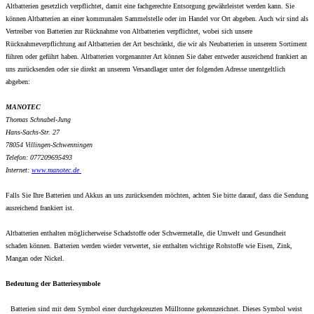
Altbatterien gesetzlich verpflichtet, damit eine fachgerechte Entsorgung gewährleistet werden kann. Sie
können Altbatterien an einer kommunalen Sammelstelle oder im Handel vor Ort abgeben. Auch wir sind als
Vertreiber von Batterien zur Rücknahme von Altbatterien verpflichtet, wobei sich unsere
Rücknahmeverpflichtung auf Altbatterien der Art beschränkt, die wir als Neubatterien in unserem Sortiment
führen oder geführt haben. Altbatterien vorgenannter Art können Sie daher entweder ausreichend frankiert an
uns zurücksenden oder sie direkt an unserem Versandlager unter der folgenden Adresse unentgeltlich
abgeben:
MANOTEC
Thomas Schnabel-Jung
Hans-Sachs-Str. 27
78054 Villingen-Schwenningen
Telefon: 077209695493
Internet:
www.
manotec.de
Falls Sie Ihre Batterien und Akkus an uns zurücksenden möchten, achten Sie bitte darauf, dass die Sendung
ausreichend frankiert ist.
Altbatterien enthalten möglicherweise Schadstoffe oder Schwermetalle, die Umwelt und Gesundheit
schaden können. Batterien werden wieder verwertet, sie enthalten wichtige Rohstoffe wie Eisen, Zink,
Mangan oder Nickel.
Bedeutung der Batteriesymbole
Batterien sind mit dem Symbol einer durchgekreuzten Mülltonne gekennzeichnet. Dieses Symbol weist