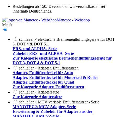
Bestellungen ab 150,-€ versenden wir versandkostenfrei
innerhalb Deutschlands.
Manotec - Webshop
Menü
schließen
×
elektrische Bremsenentlüftungsgeräte für DOT
3, DOT 4 & DOT 5.1
ERS- und ALPHA- Serie
Zubehör ERS- und ALPHA- Serie
Zur Kategorie elektrische Bremsenentlüftungsgeräte für
DOT 3, DOT 4 & DOT 5.1
schließen
×
Adapter, Entlüfterstutzen
Adapter, Entlüfterdeckel für Auto
Adapter, Entlüfterdeckel für Motorrad & Roller
Adapter, Entlüfterdeckel für Quad
Zur Kategorie Adapter, Entlüfterstutzen
schließen
×
Adaptersätze
Zur Kategorie Adaptersätze
schließen
×
MCV variable Entlüfterstutzen- Serie
MANOTEC® MCV Adapter- Serie
Erweiterung & Zubehör für Adapter aus der
MANOTEC® MCV-Serie