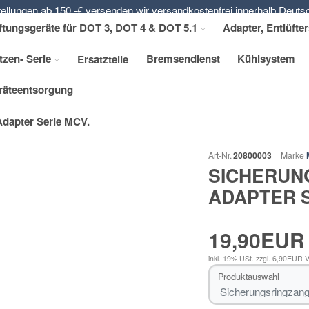
ellungen ab 150,-€ versenden wir versandkostenfrei innerhalb Deuts
ftungsgeräte für DOT 3, DOT 4 & DOT 5.1
Adapter, Entlüfte
tzen- Serie
Bremsendienst
Kühlsystem
Ersatzteile
eräteentsorgung
dapter Serie MCV.
Art-Nr.
20800003
Marke
SICHERUN
ADAPTER S
19,90EUR
inkl. 19% USt.
zzgl. 6,90EUR 
Produktauswahl