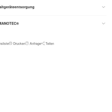
oaltgeräteentsorgung
r MANOTEC®
hsliste
Drucken
Anfrage
Teilen