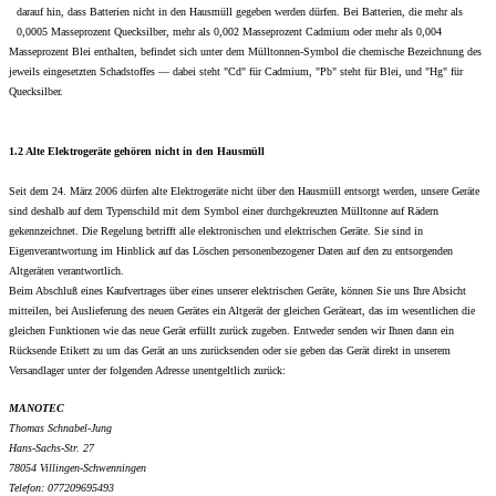
darauf hin, dass Batterien nicht in den Hausmüll gegeben werden dürfen. Bei Batterien, die mehr als
0,0005 Masseprozent Quecksilber, mehr als 0,002 Masseprozent Cadmium oder mehr als 0,004
Masseprozent Blei enthalten, befindet sich unter dem Mülltonnen-Symbol die chemische Bezeichnung des
jeweils eingesetzten Schadstoffes — dabei steht "Cd" für Cadmium, "Pb" steht für Blei, und "Hg" für
Quecksilber.
1.2 Alte Elektrogeräte gehören nicht in den Hausmüll
Seit dem 24. März 2006 dürfen alte Elektrogeräte nicht über den Hausmüll entsorgt werden, unsere Geräte
sind deshalb auf dem Typenschild mit dem Symbol einer durchgekreuzten Mülltonne auf Rädern
gekennzeichnet. Die Regelung betrifft alle elektronischen und elektrischen Geräte. Sie sind in
Eigenverantwortung im Hinblick auf das Löschen personenbezogener Daten auf den zu entsorgenden
Altgeräten verantwortlich.
Beim Abschluß eines Kaufvertrages über eines unserer elektrischen Geräte, können Sie uns Ihre Absicht
mitteilen, bei Auslieferung des neuen Gerätes ein Altgerät der gleichen Geräteart, das im wesentlichen die
gleichen Funktionen wie das neue Gerät erfüllt zurück zugeben. Entweder senden wir Ihnen dann ein
Rücksende Etikett zu um das Gerät an uns zurücksenden oder sie geben das Gerät direkt in unserem
Versandlager unter der folgenden Adresse unentgeltlich zurück:
MANOTEC
Thomas Schnabel-Jung
Hans-Sachs-Str. 27
78054 Villingen-Schwenningen
Telefon: 077209695493