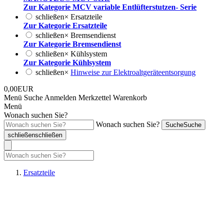
Zur Kategorie MCV variable Entlüfterstutzen- Serie
schließen
×
Ersatzteile
Zur Kategorie Ersatzteile
schließen
×
Bremsendienst
Zur Kategorie Bremsendienst
schließen
×
Kühlsystem
Zur Kategorie Kühlsystem
schließen
×
Hinweise zur Elektroaltgeräteentsorgung
0,00EUR
Menü
Suche
Anmelden
Merkzettel
Warenkorb
Menü
Wonach suchen Sie?
Wonach suchen Sie?
Suche
Suche
schließen
schließen
Ersatzteile