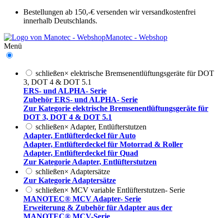
Bestellungen ab 150,-€ versenden wir versandkostenfrei
innerhalb Deutschlands.
Manotec - Webshop
Menü
schließen
×
elektrische Bremsenentlüftungsgeräte für DOT
3, DOT 4 & DOT 5.1
ERS- und ALPHA- Serie
Zubehör ERS- und ALPHA- Serie
Zur Kategorie elektrische Bremsenentlüftungsgeräte für
DOT 3, DOT 4 & DOT 5.1
schließen
×
Adapter, Entlüfterstutzen
Adapter, Entlüfterdeckel für Auto
Adapter, Entlüfterdeckel für Motorrad & Roller
Adapter, Entlüfterdeckel für Quad
Zur Kategorie Adapter, Entlüfterstutzen
schließen
×
Adaptersätze
Zur Kategorie Adaptersätze
schließen
×
MCV variable Entlüfterstutzen- Serie
MANOTEC® MCV Adapter- Serie
Erweiterung & Zubehör für Adapter aus der
MANOTEC® MCV-Serie