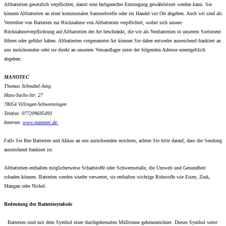
Altbatterien gesetzlich verpflichtet, damit eine fachgerechte Entsorgung gewährleistet werden kann. Sie
können Altbatterien an einer kommunalen Sammelstelle oder im Handel vor Ort abgeben. Auch wir sind als
Vertreiber von Batterien zur Rücknahme von Altbatterien verpflichtet, wobei sich unsere
Rücknahmeverpflichtung auf Altbatterien der Art beschränkt, die wir als Neubatterien in unserem Sortiment
führen oder geführt haben. Altbatterien vorgenannter Art können Sie daher entweder ausreichend frankiert an
uns zurücksenden oder sie direkt an unserem Versandlager unter der folgenden Adresse unentgeltlich
abgeben:
MANOTEC
Thomas Schnabel-Jung
Hans-Sachs-Str. 27
78054 Villingen-Schwenningen
Telefon: 077209695493
Internet:
www.
manotec.de
Falls Sie Ihre Batterien und Akkus an uns zurücksenden möchten, achten Sie bitte darauf, dass die Sendung
ausreichend frankiert ist.
Altbatterien enthalten möglicherweise Schadstoffe oder Schwermetalle, die Umwelt und Gesundheit
schaden können. Batterien werden wieder verwertet, sie enthalten wichtige Rohstoffe wie Eisen, Zink,
Mangan oder Nickel.
Bedeutung der Batteriesymbole
Batterien sind mit dem Symbol einer durchgekreuzten Mülltonne gekennzeichnet. Dieses Symbol weist