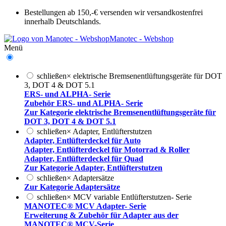
Bestellungen ab 150,-€ versenden wir versandkostenfrei
innerhalb Deutschlands.
Manotec - Webshop
Menü
schließen
×
elektrische Bremsenentlüftungsgeräte für DOT
3, DOT 4 & DOT 5.1
ERS- und ALPHA- Serie
Zubehör ERS- und ALPHA- Serie
Zur Kategorie elektrische Bremsenentlüftungsgeräte für
DOT 3, DOT 4 & DOT 5.1
schließen
×
Adapter, Entlüfterstutzen
Adapter, Entlüfterdeckel für Auto
Adapter, Entlüfterdeckel für Motorrad & Roller
Adapter, Entlüfterdeckel für Quad
Zur Kategorie Adapter, Entlüfterstutzen
schließen
×
Adaptersätze
Zur Kategorie Adaptersätze
schließen
×
MCV variable Entlüfterstutzen- Serie
MANOTEC® MCV Adapter- Serie
Erweiterung & Zubehör für Adapter aus der
MANOTEC® MCV-Serie