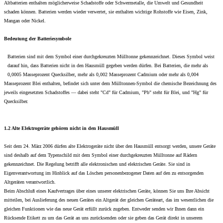
Altbatterien enthalten möglicherweise Schadstoffe oder Schwermetalle, die Umwelt und Gesundheit
schaden können. Batterien werden wieder verwertet, sie enthalten wichtige Rohstoffe wie Eisen, Zink,
Mangan oder Nickel.
Bedeutung der Batteriesymbole
Batterien sind mit dem Symbol einer durchgekreuzten Mülltonne gekennzeichnet. Dieses Symbol weist
darauf hin, dass Batterien nicht in den Hausmüll gegeben werden dürfen. Bei Batterien, die mehr als
0,0005 Masseprozent Quecksilber, mehr als 0,002 Masseprozent Cadmium oder mehr als 0,004
Masseprozent Blei enthalten, befindet sich unter dem Mülltonnen-Symbol die chemische Bezeichnung des
jeweils eingesetzten Schadstoffes — dabei steht "Cd" für Cadmium, "Pb" steht für Blei, und "Hg" für
Quecksilber.
1.2 Alte Elektrogeräte gehören nicht in den Hausmüll
Seit dem 24. März 2006 dürfen alte Elektrogeräte nicht über den Hausmüll entsorgt werden, unsere Geräte
sind deshalb auf dem Typenschild mit dem Symbol einer durchgekreuzten Mülltonne auf Rädern
gekennzeichnet. Die Regelung betrifft alle elektronischen und elektrischen Geräte. Sie sind in
Eigenverantwortung im Hinblick auf das Löschen personenbezogener Daten auf den zu entsorgenden
Altgeräten verantwortlich.
Beim Abschluß eines Kaufvertrages über eines unserer elektrischen Geräte, können Sie uns Ihre Absicht
mitteilen, bei Auslieferung des neuen Gerätes ein Altgerät der gleichen Geräteart, das im wesentlichen die
gleichen Funktionen wie das neue Gerät erfüllt zurück zugeben. Entweder senden wir Ihnen dann ein
Rücksende Etikett zu um das Gerät an uns zurücksenden oder sie geben das Gerät direkt in unserem