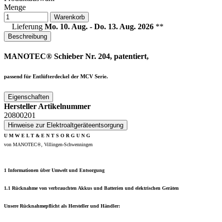
Menge
Warenkorb
Lieferung
Mo. 10. Aug. - Do. 13. Aug. 2026
**
Beschreibung
MANOTEC® Schieber Nr. 204, patentiert,
passend für Entlüfterdeckel der MCV Serie.
Eigenschaften
Hersteller Artikelnummer
20800201
Hinweise zur Elektroaltgeräteentsorgung
U M W E L T & E N T S O R G U N G
von MANOTEC®, Villingen-Schwenningen
1 Informationen über Umwelt und Entsorgung
1.1 Rücknahme von verbrauchten Akkus und Batterien und elektrischen Geräten
Unsere Rücknahmepflicht als Hersteller und Händler: