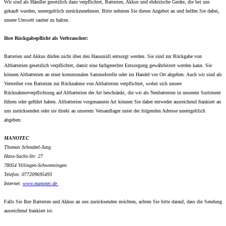
Wir sind als Händler gesetzlich dazu verpflichtet, Batterien, Akkus und elektrische Geräte, die bei uns
gekauft wurden, unentgeltlich zurückzunehmen. Bitte nehmen Sie dieses Angebot an und helfen Sie dabei,
unsere Umwelt sauber zu halten.
Ihre Rückgabepflicht als Verbraucher:
Batterien und Akkus dürfen nicht über den Hausmüll entsorgt werden. Sie sind zur Rückgabe von
Altbatterien gesetzlich verpflichtet, damit eine fachgerechte Entsorgung gewährleistet werden kann. Sie
können Altbatterien an einer kommunalen Sammelstelle oder im Handel vor Ort abgeben. Auch wir sind als
Vertreiber von Batterien zur Rücknahme von Altbatterien verpflichtet, wobei sich unsere
Rücknahmeverpflichtung auf Altbatterien der Art beschränkt, die wir als Neubatterien in unserem Sortiment
führen oder geführt haben. Altbatterien vorgenannter Art können Sie daher entweder ausreichend frankiert an
uns zurücksenden oder sie direkt an unserem Versandlager unter der folgenden Adresse unentgeltlich
abgeben:
MANOTEC
Thomas Schnabel-Jung
Hans-Sachs-Str. 27
78054 Villingen-Schwenningen
Telefon: 077209695493
Internet:
www.
manotec.de
Falls Sie Ihre Batterien und Akkus an uns zurücksenden möchten, achten Sie bitte darauf, dass die Sendung
ausreichend frankiert ist.