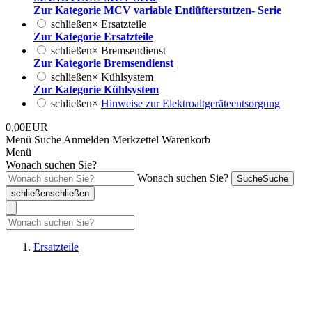
Zur Kategorie MCV variable Entlüfterstutzen- Serie
schließen
×
Ersatzteile
Zur Kategorie Ersatzteile
schließen
×
Bremsendienst
Zur Kategorie Bremsendienst
schließen
×
Kühlsystem
Zur Kategorie Kühlsystem
schließen
×
Hinweise zur Elektroaltgeräteentsorgung
0,00EUR
Menü
Suche
Anmelden
Merkzettel
Warenkorb
Menü
Wonach suchen Sie?
Wonach suchen Sie?
Suche
Suche
schließen
schließen
Ersatzteile