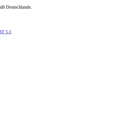
alb Deutschlands.
OT 5.1