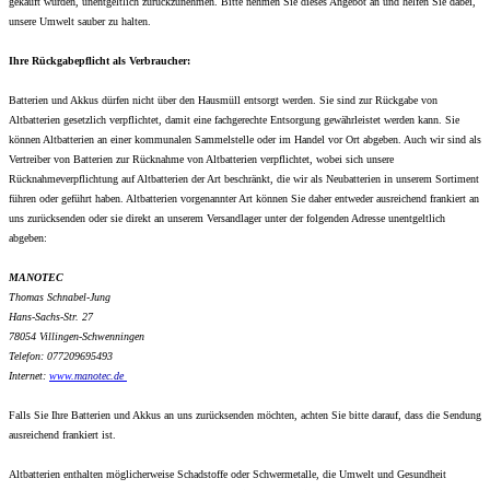
gekauft wurden, unentgeltlich zurückzunehmen. Bitte nehmen Sie dieses Angebot an und helfen Sie dabei,
unsere Umwelt sauber zu halten.
Ihre Rückgabepflicht als Verbraucher:
Batterien und Akkus dürfen nicht über den Hausmüll entsorgt werden. Sie sind zur Rückgabe von
Altbatterien gesetzlich verpflichtet, damit eine fachgerechte Entsorgung gewährleistet werden kann. Sie
können Altbatterien an einer kommunalen Sammelstelle oder im Handel vor Ort abgeben. Auch wir sind als
Vertreiber von Batterien zur Rücknahme von Altbatterien verpflichtet, wobei sich unsere
Rücknahmeverpflichtung auf Altbatterien der Art beschränkt, die wir als Neubatterien in unserem Sortiment
führen oder geführt haben. Altbatterien vorgenannter Art können Sie daher entweder ausreichend frankiert an
uns zurücksenden oder sie direkt an unserem Versandlager unter der folgenden Adresse unentgeltlich
abgeben:
MANOTEC
Thomas Schnabel-Jung
Hans-Sachs-Str. 27
78054 Villingen-Schwenningen
Telefon: 077209695493
Internet:
www.
manotec.de
Falls Sie Ihre Batterien und Akkus an uns zurücksenden möchten, achten Sie bitte darauf, dass die Sendung
ausreichend frankiert ist.
Altbatterien enthalten möglicherweise Schadstoffe oder Schwermetalle, die Umwelt und Gesundheit