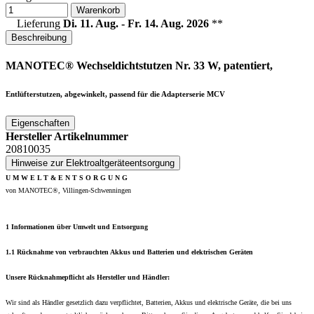
Warenkorb
Lieferung
Di. 11. Aug. - Fr. 14. Aug. 2026
**
Beschreibung
MANOTEC® Wechseldichtstutzen Nr. 33 W, patentiert,
Entlüfterstutzen, abgewinkelt, passend für die Adapterserie MCV
Eigenschaften
Hersteller Artikelnummer
20810035
Hinweise zur Elektroaltgeräteentsorgung
U M W E L T & E N T S O R G U N G
von MANOTEC®, Villingen-Schwenningen
1 Informationen über Umwelt und Entsorgung
1.1 Rücknahme von verbrauchten Akkus und Batterien und elektrischen Geräten
Unsere Rücknahmepflicht als Hersteller und Händler:
Wir sind als Händler gesetzlich dazu verpflichtet, Batterien, Akkus und elektrische Geräte, die bei uns