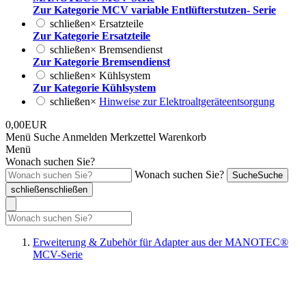
Zur Kategorie MCV variable Entlüfterstutzen- Serie
schließen
×
Ersatzteile
Zur Kategorie Ersatzteile
schließen
×
Bremsendienst
Zur Kategorie Bremsendienst
schließen
×
Kühlsystem
Zur Kategorie Kühlsystem
schließen
×
Hinweise zur Elektroaltgeräteentsorgung
0,00EUR
Menü
Suche
Anmelden
Merkzettel
Warenkorb
Menü
Wonach suchen Sie?
Wonach suchen Sie?
Suche
Suche
schließen
schließen
Erweiterung & Zubehör für Adapter aus der MANOTEC®
MCV-Serie