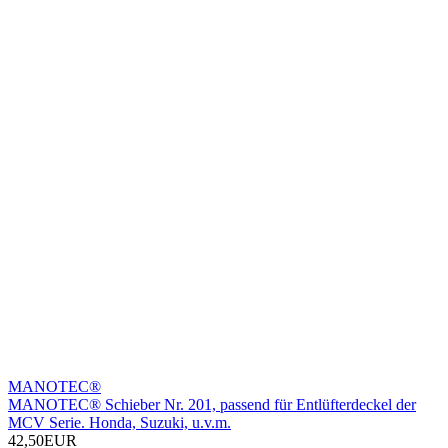
MANOTEC®
MANOTEC® Schieber Nr. 201, passend für Entlüfterdeckel der
MCV Serie. Honda, Suzuki, u.v.m.
42,50EUR