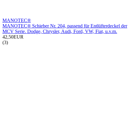
MANOTEC®
MANOTEC® Schieber Nr. 204, passend für Entlüfterdeckel der
MCV Serie. Dodge, Chrysler, Audi, Ford, VW, Fiat, u.v.m.
42,50EUR
(3)