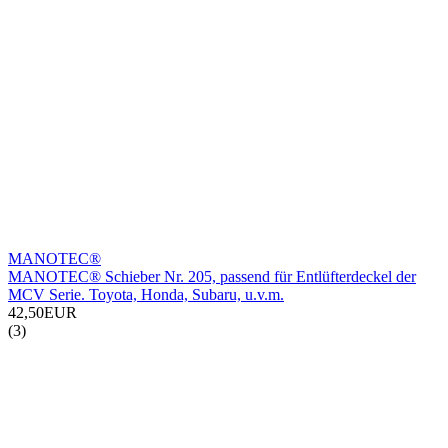
MANOTEC®
MANOTEC® Schieber Nr. 205, passend für Entlüfterdeckel der
MCV Serie. Toyota, Honda, Subaru, u.v.m.
42,50EUR
(3)