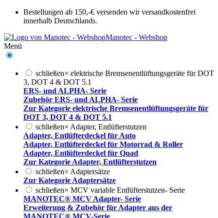
Bestellungen ab 150,-€ versenden wir versandkostenfrei
innerhalb Deutschlands.
Manotec - Webshop
Menü
schließen
×
elektrische Bremsenentlüftungsgeräte für DOT
3, DOT 4 & DOT 5.1
ERS- und ALPHA- Serie
Zubehör ERS- und ALPHA- Serie
Zur Kategorie elektrische Bremsenentlüftungsgeräte für
DOT 3, DOT 4 & DOT 5.1
schließen
×
Adapter, Entlüfterstutzen
Adapter, Entlüfterdeckel für Auto
Adapter, Entlüfterdeckel für Motorrad & Roller
Adapter, Entlüfterdeckel für Quad
Zur Kategorie Adapter, Entlüfterstutzen
schließen
×
Adaptersätze
Zur Kategorie Adaptersätze
schließen
×
MCV variable Entlüfterstutzen- Serie
MANOTEC® MCV Adapter- Serie
Erweiterung & Zubehör für Adapter aus der
MANOTEC® MCV-Serie