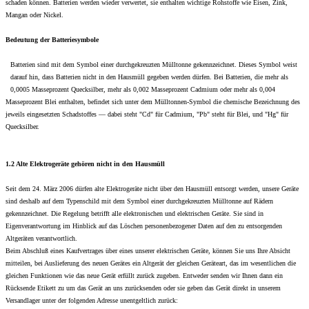
schaden können. Batterien werden wieder verwertet, sie enthalten wichtige Rohstoffe wie Eisen, Zink,
Mangan oder Nickel.
Bedeutung der Batteriesymbole
Batterien sind mit dem Symbol einer durchgekreuzten Mülltonne gekennzeichnet. Dieses Symbol weist
darauf hin, dass Batterien nicht in den Hausmüll gegeben werden dürfen. Bei Batterien, die mehr als
0,0005 Masseprozent Quecksilber, mehr als 0,002 Masseprozent Cadmium oder mehr als 0,004
Masseprozent Blei enthalten, befindet sich unter dem Mülltonnen-Symbol die chemische Bezeichnung des
jeweils eingesetzten Schadstoffes — dabei steht "Cd" für Cadmium, "Pb" steht für Blei, und "Hg" für
Quecksilber.
1.2 Alte Elektrogeräte gehören nicht in den Hausmüll
Seit dem 24. März 2006 dürfen alte Elektrogeräte nicht über den Hausmüll entsorgt werden, unsere Geräte
sind deshalb auf dem Typenschild mit dem Symbol einer durchgekreuzten Mülltonne auf Rädern
gekennzeichnet. Die Regelung betrifft alle elektronischen und elektrischen Geräte. Sie sind in
Eigenverantwortung im Hinblick auf das Löschen personenbezogener Daten auf den zu entsorgenden
Altgeräten verantwortlich.
Beim Abschluß eines Kaufvertrages über eines unserer elektrischen Geräte, können Sie uns Ihre Absicht
mitteilen, bei Auslieferung des neuen Gerätes ein Altgerät der gleichen Geräteart, das im wesentlichen die
gleichen Funktionen wie das neue Gerät erfüllt zurück zugeben. Entweder senden wir Ihnen dann ein
Rücksende Etikett zu um das Gerät an uns zurücksenden oder sie geben das Gerät direkt in unserem
Versandlager unter der folgenden Adresse unentgeltlich zurück: