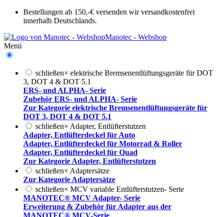
Bestellungen ab 150,-€ versenden wir versandkostenfrei
innerhalb Deutschlands.
Manotec - Webshop
Menü
schließen
×
elektrische Bremsenentlüftungsgeräte für DOT
3, DOT 4 & DOT 5.1
ERS- und ALPHA- Serie
Zubehör ERS- und ALPHA- Serie
Zur Kategorie elektrische Bremsenentlüftungsgeräte für
DOT 3, DOT 4 & DOT 5.1
schließen
×
Adapter, Entlüfterstutzen
Adapter, Entlüfterdeckel für Auto
Adapter, Entlüfterdeckel für Motorrad & Roller
Adapter, Entlüfterdeckel für Quad
Zur Kategorie Adapter, Entlüfterstutzen
schließen
×
Adaptersätze
Zur Kategorie Adaptersätze
schließen
×
MCV variable Entlüfterstutzen- Serie
MANOTEC® MCV Adapter- Serie
Erweiterung & Zubehör für Adapter aus der
MANOTEC® MCV-Serie