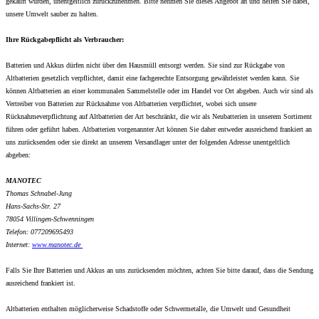
gekauft wurden, unentgeltlich zurückzunehmen. Bitte nehmen Sie dieses Angebot an und helfen Sie dabei,
unsere Umwelt sauber zu halten.
Ihre Rückgabepflicht als Verbraucher:
Batterien und Akkus dürfen nicht über den Hausmüll entsorgt werden. Sie sind zur Rückgabe von
Altbatterien gesetzlich verpflichtet, damit eine fachgerechte Entsorgung gewährleistet werden kann. Sie
können Altbatterien an einer kommunalen Sammelstelle oder im Handel vor Ort abgeben. Auch wir sind als
Vertreiber von Batterien zur Rücknahme von Altbatterien verpflichtet, wobei sich unsere
Rücknahmeverpflichtung auf Altbatterien der Art beschränkt, die wir als Neubatterien in unserem Sortiment
führen oder geführt haben. Altbatterien vorgenannter Art können Sie daher entweder ausreichend frankiert an
uns zurücksenden oder sie direkt an unserem Versandlager unter der folgenden Adresse unentgeltlich
abgeben:
MANOTEC
Thomas Schnabel-Jung
Hans-Sachs-Str. 27
78054 Villingen-Schwenningen
Telefon: 077209695493
Internet:
www.
manotec.de
Falls Sie Ihre Batterien und Akkus an uns zurücksenden möchten, achten Sie bitte darauf, dass die Sendung
ausreichend frankiert ist.
Altbatterien enthalten möglicherweise Schadstoffe oder Schwermetalle, die Umwelt und Gesundheit