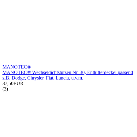
MANOTEC®
MANOTEC® Wechseldichtstutzen Nr. 30, Entlüfterdeckel passend
z.B. Dodge, Chrysler, Fiat, Lancia, u.v.m.
37,50EUR
(3)