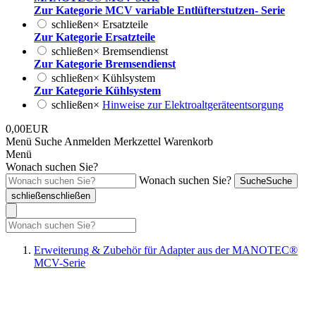
Zur Kategorie MCV variable Entlüfterstutzen- Serie
schließen
×
Ersatzteile
Zur Kategorie Ersatzteile
schließen
×
Bremsendienst
Zur Kategorie Bremsendienst
schließen
×
Kühlsystem
Zur Kategorie Kühlsystem
schließen
×
Hinweise zur Elektroaltgeräteentsorgung
0,00EUR
Menü
Suche
Anmelden
Merkzettel
Warenkorb
Menü
Wonach suchen Sie?
Wonach suchen Sie?
Suche
Suche
schließen
schließen
Erweiterung & Zubehör für Adapter aus der MANOTEC®
MCV-Serie