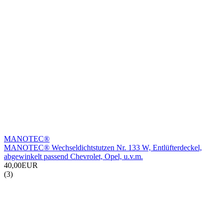
MANOTEC®
MANOTEC® Wechseldichtstutzen Nr. 133 W, Entlüfterdeckel,
abgewinkelt passend Chevrolet, Opel, u.v.m.
40,00EUR
(3)