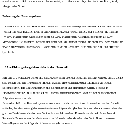
schaden können. Batterien werden wieder verwertet, sie enthalten wichtige Rohstoffe wie Eisen, Zink,
Mangan oder Nickel.
Bedeutung der Batteriesymbole
Batterien sind mit dem Symbol einer durchgekreuzten Mülltonne gekennzeichnet. Dieses Symbol weist
darauf hin, dass Batterien nicht in den Hausmüll gegeben werden dürfen. Bei Batterien, die mehr als
0,0005 Masseprozent Quecksilber, mehr als 0,002 Masseprozent Cadmium oder mehr als 0,004
Masseprozent Blei enthalten, befindet sich unter dem Mülltonnen-Symbol die chemische Bezeichnung des
jeweils eingesetzten Schadstoffes — dabei steht "Cd" für Cadmium, "Pb" steht für Blei, und "Hg" für
Quecksilber.
1.2 Alte Elektrogeräte gehören nicht in den Hausmüll
Seit dem 24. März 2006 dürfen alte Elektrogeräte nicht über den Hausmüll entsorgt werden, unsere Geräte
sind deshalb auf dem Typenschild mit dem Symbol einer durchgekreuzten Mülltonne auf Rädern
gekennzeichnet. Die Regelung betrifft alle elektronischen und elektrischen Geräte. Sie sind in
Eigenverantwortung im Hinblick auf das Löschen personenbezogener Daten auf den zu entsorgenden
Altgeräten verantwortlich.
Beim Abschluß eines Kaufvertrages über eines unserer elektrischen Geräte, können Sie uns Ihre Absicht
mitteilen, bei Auslieferung des neuen Gerätes ein Altgerät der gleichen Geräteart, das im wesentlichen die
gleichen Funktionen wie das neue Gerät erfüllt zurück zugeben. Entweder senden wir Ihnen dann ein
Rücksende Etikett zu um das Gerät an uns zurücksenden oder sie geben das Gerät direkt in unserem
Versandlager unter der folgenden Adresse unentgeltlich zurück: