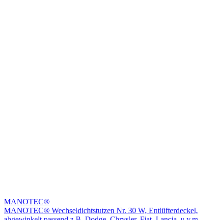
MANOTEC®
MANOTEC® Wechseldichtstutzen Nr. 30 W, Entlüfterdeckel,
abgewinkelt passend z.B. Dodge, Chrysler, Fiat, Lancia, u.v.m.