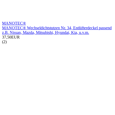
MANOTEC®
MANOTEC® Wechseldichtstutzen Nr. 34, Entlüfterdeckel passend
z.B. Nissan, Mazda, Mitsubishi, Hyundai, Kia, u.v.m.
37,50EUR
(2)