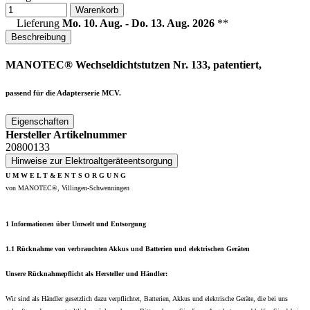
Warenkorb
Lieferung
Mo. 10. Aug. - Do. 13. Aug. 2026
**
Beschreibung
MANOTEC® Wechseldichtstutzen Nr. 133, patentiert,
passend für die Adapterserie MCV.
Eigenschaften
Hersteller Artikelnummer
20800133
Hinweise zur Elektroaltgeräteentsorgung
U M W E L T & E N T S O R G U N G
von MANOTEC®, Villingen-Schwenningen
1 Informationen über Umwelt und Entsorgung
1.1 Rücknahme von verbrauchten Akkus und Batterien und elektrischen Geräten
Unsere Rücknahmepflicht als Hersteller und Händler:
Wir sind als Händler gesetzlich dazu verpflichtet, Batterien, Akkus und elektrische Geräte, die bei uns