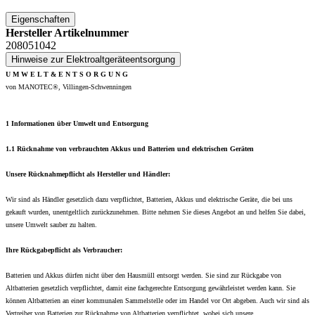
Eigenschaften
Hersteller Artikelnummer
208051042
Hinweise zur Elektroaltgeräteentsorgung
U M W E L T & E N T S O R G U N G
von MANOTEC®, Villingen-Schwenningen
1 Informationen über Umwelt und Entsorgung
1.1 Rücknahme von verbrauchten Akkus und Batterien und elektrischen Geräten
Unsere Rücknahmepflicht als Hersteller und Händler:
Wir sind als Händler gesetzlich dazu verpflichtet, Batterien, Akkus und elektrische Geräte, die bei uns
gekauft wurden, unentgeltlich zurückzunehmen. Bitte nehmen Sie dieses Angebot an und helfen Sie dabei,
unsere Umwelt sauber zu halten.
Ihre Rückgabepflicht als Verbraucher:
Batterien und Akkus dürfen nicht über den Hausmüll entsorgt werden. Sie sind zur Rückgabe von
Altbatterien gesetzlich verpflichtet, damit eine fachgerechte Entsorgung gewährleistet werden kann. Sie
können Altbatterien an einer kommunalen Sammelstelle oder im Handel vor Ort abgeben. Auch wir sind als
Vertreiber von Batterien zur Rücknahme von Altbatterien verpflichtet, wobei sich unsere