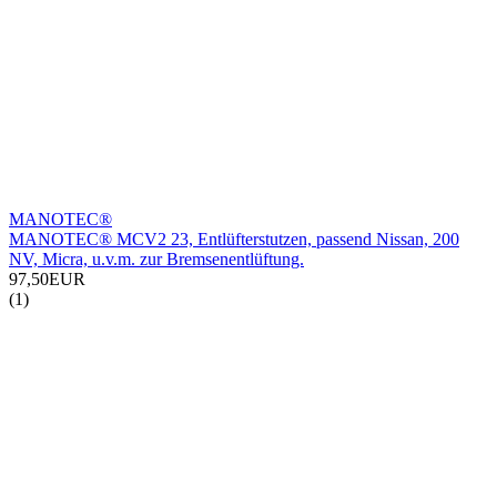
MANOTEC®
MANOTEC® MCV2 23, Entlüfterstutzen, passend Nissan, 200
NV, Micra, u.v.m. zur Bremsenentlüftung.
97,50EUR
(1)