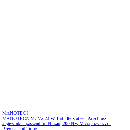
MANOTEC®
MANOTEC® MCV2 23 W, Entlüfterstutzen, Anschluss
abgewinkelt passend für Nissan, 200 NV, Micra, u.v.m. zur
Bremsenentlüftung.