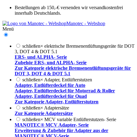
Bestellungen ab 150,-€ versenden wir versandkostenfrei
innerhalb Deutschlands.
Manotec - Webshop
Menü
schließen
×
elektrische Bremsenentlüftungsgeräte für DOT
3, DOT 4 & DOT 5.1
ERS- und ALPHA- Serie
Zubehör ERS- und ALPHA- Serie
Zur Kategorie elektrische Bremsenentlüftungsgeräte für
DOT 3, DOT 4 & DOT 5.1
schließen
×
Adapter, Entlüfterstutzen
Adapter, Entlüfterdeckel für Auto
Adapter, Entlüfterdeckel für Motorrad & Roller
Adapter, Entlüfterdeckel für Quad
Zur Kategorie Adapter, Entlüfterstutzen
schließen
×
Adaptersätze
Zur Kategorie Adaptersätze
schließen
×
MCV variable Entlüfterstutzen- Serie
MANOTEC® MCV Adapter- Serie
Erweiterung & Zubehör für Adapter aus der
MANOTEC® MCV-Serie