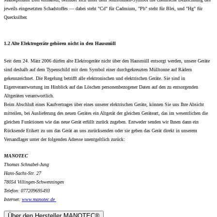
jeweils eingesetzten Schadstoffes — dabei steht "Cd" für Cadmium, "Pb" steht für Blei, und "Hg" für
Quecksilber.
1.2 Alte Elektrogeräte gehören nicht in den Hausmüll
Seit dem 24. März 2006 dürfen alte Elektrogeräte nicht über den Hausmüll entsorgt werden, unsere Geräte
sind deshalb auf dem Typenschild mit dem Symbol einer durchgekreuzten Mülltonne auf Rädern
gekennzeichnet. Die Regelung betrifft alle elektronischen und elektrischen Geräte. Sie sind in
Eigenverantwortung im Hinblick auf das Löschen personenbezogener Daten auf den zu entsorgenden
Altgeräten verantwortlich.
Beim Abschluß eines Kaufvertrages über eines unserer elektrischen Geräte, können Sie uns Ihre Absicht
mitteilen, bei Auslieferung des neuen Gerätes ein Altgerät der gleichen Geräteart, das im wesentlichen die
gleichen Funktionen wie das neue Gerät erfüllt zurück zugeben. Entweder senden wir Ihnen dann ein
Rücksende Etikett zu um das Gerät an uns zurücksenden oder sie geben das Gerät direkt in unserem
Versandlager unter der folgenden Adresse unentgeltlich zurück:
MANOTEC
Thomas Schnabel-Jung
Hans-Sachs-Str. 27
78054 Villingen-Schwenningen
Telefon: 077209695493
Internet:
www.
manotec.de
Über den Hersteller MANOTEC®