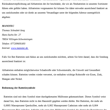
Rücknahmeverpflichtung auf Altbatterien der Art beschränkt, die wir als Neubatterien in unserem Sortiment
führen oder geführt haben. Altbatterien vorgenannter Art können Sie daher entweder ausreichend frankiert an
uns zurücksenden oder sie direkt an unserem Versandlager unter der folgenden Adresse unentgeltlich
abgeben:
MANOTEC
Thomas Schnabel-Jung
Hans-Sachs-Str. 27
78054 Villingen-Schwenningen
Telefon: 077209695493
Internet:
www.
manotec.de
Falls Sie Ihre Batterien und Akkus an uns zurücksenden möchten, achten Sie bitte darauf, dass die Sendung
ausreichend frankiert ist.
Altbatterien enthalten möglicherweise Schadstoffe oder Schwermetalle, die Umwelt und Gesundheit
schaden können. Batterien werden wieder verwertet, sie enthalten wichtige Rohstoffe wie Eisen, Zink,
Mangan oder Nickel.
Bedeutung der Batteriesymbole
Batterien sind mit dem Symbol einer durchgekreuzten Mülltonne gekennzeichnet. Dieses Symbol weist
darauf hin, dass Batterien nicht in den Hausmüll gegeben werden dürfen. Bei Batterien, die mehr als
0,0005 Masseprozent Quecksilber, mehr als 0,002 Masseprozent Cadmium oder mehr als 0,004
Masseprozent Blei enthalten, befindet sich unter dem Mülltonnen-Symbol die chemische Bezeichnung des