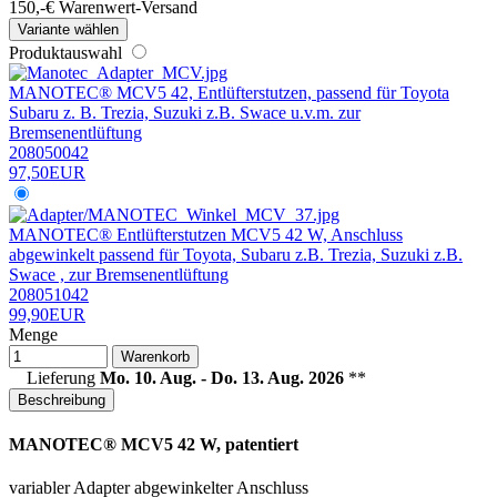
150,-€ Warenwert-
Versand
Variante wählen
Produktauswahl
MANOTEC® MCV5 42, Entlüfterstutzen, passend für Toyota
Subaru z. B. Trezia, Suzuki z.B. Swace u.v.m. zur
Bremsenentlüftung
208050042
97,50EUR
MANOTEC® Entlüfterstutzen MCV5 42 W, Anschluss
abgewinkelt passend für Toyota, Subaru z.B. Trezia, Suzuki z.B.
Swace , zur Bremsenentlüftung
208051042
99,90EUR
Menge
Warenkorb
Lieferung
Mo. 10. Aug. - Do. 13. Aug. 2026
**
Beschreibung
MANOTEC® MCV5 42 W, patentiert
variabler Adapter abgewinkelter Anschluss