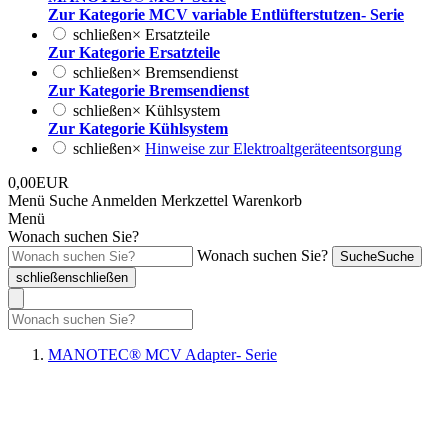
Zur Kategorie MCV variable Entlüfterstutzen- Serie
schließen
×
Ersatzteile
Zur Kategorie Ersatzteile
schließen
×
Bremsendienst
Zur Kategorie Bremsendienst
schließen
×
Kühlsystem
Zur Kategorie Kühlsystem
schließen
×
Hinweise zur Elektroaltgeräteentsorgung
0,00EUR
Menü
Suche
Anmelden
Merkzettel
Warenkorb
Menü
Wonach suchen Sie?
Wonach suchen Sie?
Suche
Suche
schließen
schließen
MANOTEC® MCV Adapter- Serie