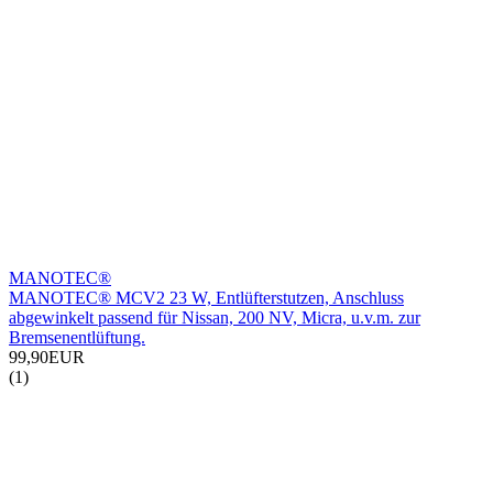
MANOTEC®
MANOTEC® MCV2 23 W, Entlüfterstutzen, Anschluss
abgewinkelt passend für Nissan, 200 NV, Micra, u.v.m. zur
Bremsenentlüftung.
99,90EUR
(1)