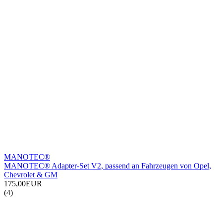
MANOTEC®
MANOTEC® Adapter-Set V2, passend an Fahrzeugen von Opel,
Chevrolet & GM
175,00EUR
(4)