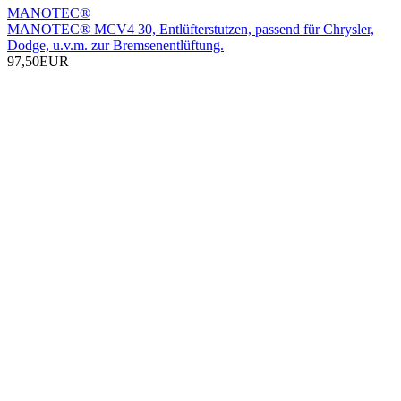
MANOTEC®
MANOTEC® MCV4 30, Entlüfterstutzen, passend für Chrysler,
Dodge, u.v.m. zur Bremsenentlüftung.
97,50EUR