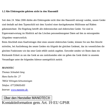
1.2 Alte Elektrogeräte gehören nicht in den Hausmüll
Seit dem 24. März 2006 dürfen alte Elektrogeräte nicht über den Hausmüll entsorgt werden, unsere Geräte
sind deshalb auf dem Typenschild mit dem Symbol einer durchgekreuzten Mülltonne auf Rädern
gekennzeichnet. Die Regelung betrifft alle elektronischen und elektrischen Geräte. Sie sind in
Eigenverantwortung im Hinblick auf das Löschen personenbezogener Daten auf den zu entsorgenden
Altgeräten verantwortlich.
Beim Abschluß eines Kaufvertrages über eines unserer elektrischen Geräte, können Sie uns Ihre Absicht
mitteilen, bei Auslieferung des neuen Gerätes ein Altgerät der gleichen Geräteart, das im wesentlichen die
gleichen Funktionen wie das neue Gerät erfüllt zurück zugeben. Entweder senden wir Ihnen dann ein
Rücksende Etikett zu um das Gerät an uns zurücksenden oder sie geben das Gerät direkt in unserem
Versandlager unter der folgenden Adresse unentgeltlich zurück:
MANOTEC
Thomas Schnabel-Jung
Hans-Sachs-Str. 27
78054 Villingen-Schwenningen
Telefon: 077209695493
Internet:
www.
manotec.de
Über den Hersteller MANOTEC®
Kontaktinformation gem. Art. 19 EU GPSR