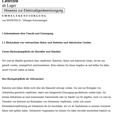
Lieferzeit
ab Lager
Hinweise zur Elektroaltgeräteentsorgung
U M W E L T & E N T S O R G U N G
von MANOTEC®, Villingen-Schwenningen
1 Informationen über Umwelt und Entsorgung
1.1 Rücknahme von verbrauchten Akkus und Batterien und elektrischen Geräten
Unsere Rücknahmepflicht als Hersteller und Händler:
Wir sind als Händler gesetzlich dazu verpflichtet, Batterien, Akkus und elektrische Geräte, die bei uns
gekauft wurden, unentgeltlich zurückzunehmen. Bitte nehmen Sie dieses Angebot an und helfen Sie dabei,
unsere Umwelt sauber zu halten.
Ihre Rückgabepflicht als Verbraucher:
Batterien und Akkus dürfen nicht über den Hausmüll entsorgt werden. Sie sind zur Rückgabe von
Altbatterien gesetzlich verpflichtet, damit eine fachgerechte Entsorgung gewährleistet werden kann. Sie
können Altbatterien an einer kommunalen Sammelstelle oder im Handel vor Ort abgeben. Auch wir sind als
Vertreiber von Batterien zur Rücknahme von Altbatterien verpflichtet, wobei sich unsere
Rücknahmeverpflichtung auf Altbatterien der Art beschränkt, die wir als Neubatterien in unserem Sortiment
führen oder geführt haben. Altbatterien vorgenannter Art können Sie daher entweder ausreichend frankiert an