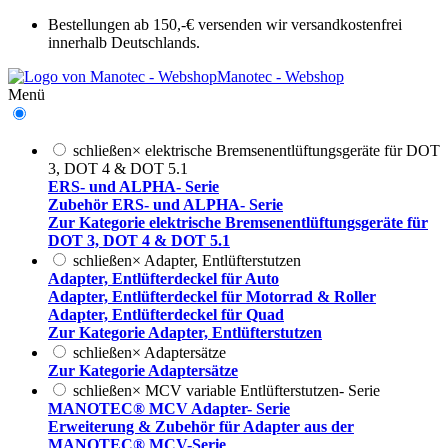
Bestellungen ab 150,-€ versenden wir versandkostenfrei
innerhalb Deutschlands.
Manotec - Webshop
Menü
schließen
×
elektrische Bremsenentlüftungsgeräte für DOT
3, DOT 4 & DOT 5.1
ERS- und ALPHA- Serie
Zubehör ERS- und ALPHA- Serie
Zur Kategorie elektrische Bremsenentlüftungsgeräte für
DOT 3, DOT 4 & DOT 5.1
schließen
×
Adapter, Entlüfterstutzen
Adapter, Entlüfterdeckel für Auto
Adapter, Entlüfterdeckel für Motorrad & Roller
Adapter, Entlüfterdeckel für Quad
Zur Kategorie Adapter, Entlüfterstutzen
schließen
×
Adaptersätze
Zur Kategorie Adaptersätze
schließen
×
MCV variable Entlüfterstutzen- Serie
MANOTEC® MCV Adapter- Serie
Erweiterung & Zubehör für Adapter aus der
MANOTEC® MCV-Serie