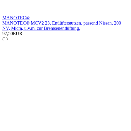
MANOTEC®
MANOTEC® MCV2 23, Entlüfterstutzen, passend Nissan, 200
NV, Micra, u.v.m. zur Bremsenentlüftung.
97,50EUR
(1)