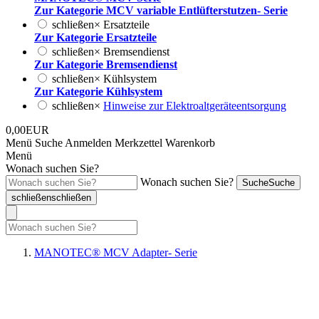
Zur Kategorie MCV variable Entlüfterstutzen- Serie
schließen
×
Ersatzteile
Zur Kategorie Ersatzteile
schließen
×
Bremsendienst
Zur Kategorie Bremsendienst
schließen
×
Kühlsystem
Zur Kategorie Kühlsystem
schließen
×
Hinweise zur Elektroaltgeräteentsorgung
0,00EUR
Menü
Suche
Anmelden
Merkzettel
Warenkorb
Menü
Wonach suchen Sie?
Wonach suchen Sie?
Suche
Suche
schließen
schließen
MANOTEC® MCV Adapter- Serie