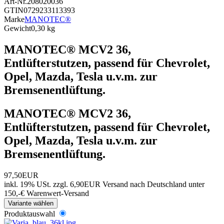
Art-Nr.
208020036
GTIN
0729233113393
Marke
MANOTEC®
Gewicht
0,30 kg
MANOTEC® MCV2 36,
Entlüfterstutzen, passend für Chevrolet,
Opel, Mazda, Tesla u.v.m. zur
Bremsenentlüftung.
MANOTEC® MCV2 36,
Entlüfterstutzen, passend für Chevrolet,
Opel, Mazda, Tesla u.v.m. zur
Bremsenentlüftung.
97,50EUR
inkl. 19% USt.
zzgl. 6,90EUR Versand nach Deutschland unter
150,-€ Warenwert-
Versand
Variante wählen
Produktauswahl