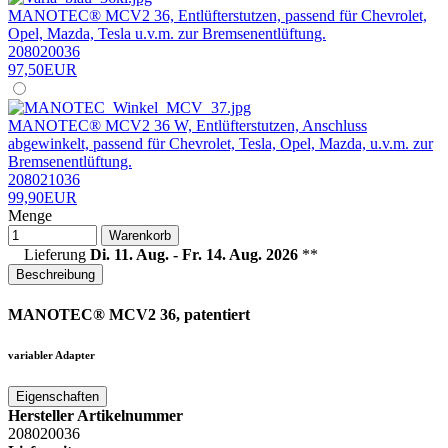
MANOTEC® MCV2 36, Entlüfterstutzen, passend für Chevrolet,
Opel, Mazda, Tesla u.v.m. zur Bremsenentlüftung.
208020036
97,50EUR
MANOTEC® MCV2 36 W, Entlüfterstutzen, Anschluss
abgewinkelt, passend für Chevrolet, Tesla, Opel, Mazda, u.v.m. zur
Bremsenentlüftung.
208021036
99,90EUR
Menge
Warenkorb
Lieferung
Di. 11. Aug. - Fr. 14. Aug. 2026
**
Beschreibung
MANOTEC® MCV2 36, patentiert
variabler Adapter
Eigenschaften
Hersteller Artikelnummer
208020036