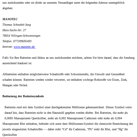
uns zurücksenden oder sie direkt an unserem Versandlager unter der folgenden Adresse unentgeltlich
abgeben:
MANOTEC
Thomas Schnabel-Jung
Hans-Sachs-Str. 27
78054 Villingen-Schwenningen
Telefon: 077209695493
Internet:
www.
manotec.de
Falls Sie Ihre Batterien und Akkus an uns zurücksenden möchten, achten Sie bitte darauf, dass die Sendung
ausreichend frankiert ist.
Altbatterien enthalten möglicherweise Schadstoffe oder Schwermetalle, die Umwelt und Gesundheit
schaden können. Batterien werden wieder verwertet, sie enthalten wichtige Rohstoffe wie Eisen, Zink,
Mangan oder Nickel.
Bedeutung der Batteriesymbole
Batterien sind mit dem Symbol einer durchgekreuzten Mülltonne gekennzeichnet. Dieses Symbol weist
darauf hin, dass Batterien nicht in den Hausmüll gegeben werden dürfen. Bei Batterien, die mehr als
0,0005 Masseprozent Quecksilber, mehr als 0,002 Masseprozent Cadmium oder mehr als 0,004
Masseprozent Blei enthalten, befindet sich unter dem Mülltonnen-Symbol die chemische Bezeichnung des
jeweils eingesetzten Schadstoffes — dabei steht "Cd" für Cadmium, "Pb" steht für Blei, und "Hg" für
Quecksilber.