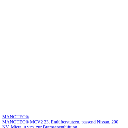
MANOTEC®
MANOTEC® MCV2 23, Entlüfterstutzen, passend Nissan, 200
NV, Micra, u.v.m. zur Bremsenentlüftung.