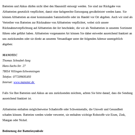
Batterien und Akkus dürfen nicht über den Hausmüll entsorgt werden. Sie sind zur Rückgabe von
Altbatterien gesetzlich verpflichtet, damit eine fachgerechte Entsorgung gewährleistet werden kann. Sie
können Altbatterien an einer kommunalen Sammelstelle oder im Handel vor Ort abgeben. Auch wir sind als
Vertreiber von Batterien zur Rücknahme von Altbatterien verpflichtet, wobei sich unsere
Rücknahmeverpflichtung auf Altbatterien der Art beschränkt, die wir als Neubatterien in unserem Sortiment
führen oder geführt haben. Altbatterien vorgenannter Art können Sie daher entweder ausreichend frankiert an
uns zurücksenden oder sie direkt an unserem Versandlager unter der folgenden Adresse unentgeltlich
abgeben:
MANOTEC
Thomas Schnabel-Jung
Hans-Sachs-Str. 27
78054 Villingen-Schwenningen
Telefon: 077209695493
Internet:
www.
manotec.de
Falls Sie Ihre Batterien und Akkus an uns zurücksenden möchten, achten Sie bitte darauf, dass die Sendung
ausreichend frankiert ist.
Altbatterien enthalten möglicherweise Schadstoffe oder Schwermetalle, die Umwelt und Gesundheit
schaden können. Batterien werden wieder verwertet, sie enthalten wichtige Rohstoffe wie Eisen, Zink,
Mangan oder Nickel.
Bedeutung der Batteriesymbole