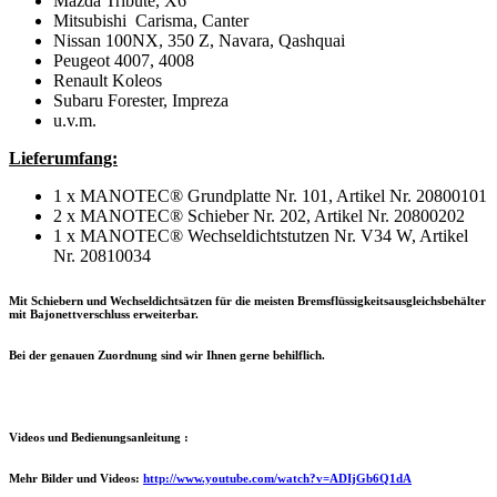
Mazda Tribute, X6
Mitsubishi Carisma, Canter
Nissan 100NX, 350 Z, Navara, Qashquai
Peugeot 4007, 4008
Renault Koleos
Subaru Forester, Impreza
u.v.m.
Lieferumfang:
1 x MANOTEC® Grundplatte Nr. 101, Artikel Nr. 20800101
2 x MANOTEC® Schieber Nr. 202, Artikel Nr. 20800202
1 x MANOTEC® Wechseldichtstutzen Nr. V34 W, Artikel
Nr. 20810034
Mit Schiebern und Wechseldichtsätzen für die meisten Bremsflüssigkeitsausgleichsbehälter
mit Bajonettverschluss erweiterbar.
Bei der genauen Zuordnung sind wir Ihnen gerne behilflich.
Videos und Bedienungsanleitung :
Mehr Bilder und Videos:
http://www.youtube.com/watch?v=ADIjGb6Q1dA