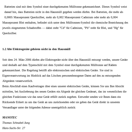
Batterien sind mit dem Symbol einer durchgekreuzten Mülltonne gekennzeichnet. Dieses Symbol weist
darauf hin, dass Batterien nicht in den Hausmüll gegeben werden dürfen. Bei Batterien, die mehr als
0,0005 Masseprozent Quecksilber, mehr als 0,002 Masseprozent Cadmium oder mehr als 0,004
Masseprozent Blei enthalten, befindet sich unter dem Mülltonnen-Symbol die chemische Bezeichnung des
jeweils eingesetzten Schadstoffes — dabei steht "Cd" für Cadmium, "Pb" steht für Blei, und "Hg" für
Quecksilber.
1.2 Alte Elektrogeräte gehören nicht in den Hausmüll
Seit dem 24. März 2006 dürfen alte Elektrogeräte nicht über den Hausmüll entsorgt werden, unsere Geräte
sind deshalb auf dem Typenschild mit dem Symbol einer durchgekreuzten Mülltonne auf Rädern
gekennzeichnet. Die Regelung betrifft alle elektronischen und elektrischen Geräte. Sie sind in
Eigenverantwortung im Hinblick auf das Löschen personenbezogener Daten auf den zu entsorgenden
Altgeräten verantwortlich.
Beim Abschluß eines Kaufvertrages über eines unserer elektrischen Geräte, können Sie uns Ihre Absicht
mitteilen, bei Auslieferung des neuen Gerätes ein Altgerät der gleichen Geräteart, das im wesentlichen die
gleichen Funktionen wie das neue Gerät erfüllt zurück zugeben. Entweder senden wir Ihnen dann ein
Rücksende Etikett zu um das Gerät an uns zurücksenden oder sie geben das Gerät direkt in unserem
Versandlager unter der folgenden Adresse unentgeltlich zurück:
MANOTEC
Thomas Schnabel-Jung
Hans-Sachs-Str. 27