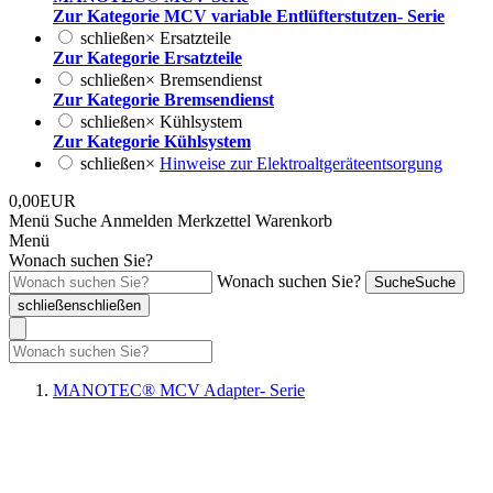
Zur Kategorie MCV variable Entlüfterstutzen- Serie
schließen
×
Ersatzteile
Zur Kategorie Ersatzteile
schließen
×
Bremsendienst
Zur Kategorie Bremsendienst
schließen
×
Kühlsystem
Zur Kategorie Kühlsystem
schließen
×
Hinweise zur Elektroaltgeräteentsorgung
0,00EUR
Menü
Suche
Anmelden
Merkzettel
Warenkorb
Menü
Wonach suchen Sie?
Wonach suchen Sie?
Suche
Suche
schließen
schließen
MANOTEC® MCV Adapter- Serie