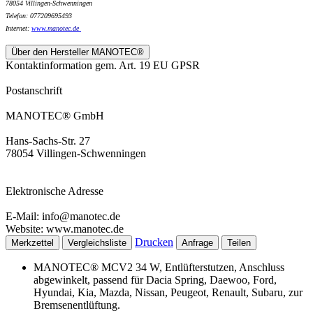
78054 Villingen-Schwenningen
Telefon: 077209695493
Internet:
www.
manotec.de
Über den Hersteller MANOTEC®
Kontaktinformation gem. Art. 19 EU GPSR
Postanschrift
MANOTEC® GmbH
Hans-Sachs-Str. 27
78054 Villingen-Schwenningen
Elektronische Adresse
E-Mail: info@manotec.de
Website: www.manotec.de
Drucken
Merkzettel
Vergleichsliste
Anfrage
Teilen
MANOTEC® MCV2 34 W, Entlüfterstutzen, Anschluss
abgewinkelt, passend für Dacia Spring, Daewoo, Ford,
Hyundai, Kia, Mazda, Nissan, Peugeot, Renault, Subaru, zur
Bremsenentlüftung.