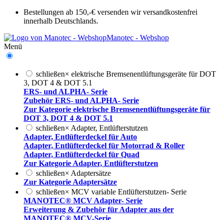
Bestellungen ab 150,-€ versenden wir versandkostenfrei
innerhalb Deutschlands.
Manotec - Webshop
Menü
schließen
×
elektrische Bremsenentlüftungsgeräte für DOT
3, DOT 4 & DOT 5.1
ERS- und ALPHA- Serie
Zubehör ERS- und ALPHA- Serie
Zur Kategorie elektrische Bremsenentlüftungsgeräte für
DOT 3, DOT 4 & DOT 5.1
schließen
×
Adapter, Entlüfterstutzen
Adapter, Entlüfterdeckel für Auto
Adapter, Entlüfterdeckel für Motorrad & Roller
Adapter, Entlüfterdeckel für Quad
Zur Kategorie Adapter, Entlüfterstutzen
schließen
×
Adaptersätze
Zur Kategorie Adaptersätze
schließen
×
MCV variable Entlüfterstutzen- Serie
MANOTEC® MCV Adapter- Serie
Erweiterung & Zubehör für Adapter aus der
MANOTEC® MCV-Serie