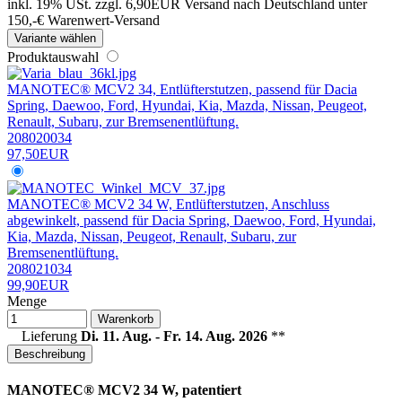
inkl. 19% USt.
zzgl. 6,90EUR Versand nach Deutschland unter
150,-€ Warenwert-
Versand
Variante wählen
Produktauswahl
MANOTEC® MCV2 34, Entlüfterstutzen, passend für Dacia
Spring, Daewoo, Ford, Hyundai, Kia, Mazda, Nissan, Peugeot,
Renault, Subaru, zur Bremsenentlüftung.
208020034
97,50EUR
MANOTEC® MCV2 34 W, Entlüfterstutzen, Anschluss
abgewinkelt, passend für Dacia Spring, Daewoo, Ford, Hyundai,
Kia, Mazda, Nissan, Peugeot, Renault, Subaru, zur
Bremsenentlüftung.
208021034
99,90EUR
Menge
Warenkorb
Lieferung
Di. 11. Aug. - Fr. 14. Aug. 2026
**
Beschreibung
MANOTEC® MCV2 34 W, patentiert