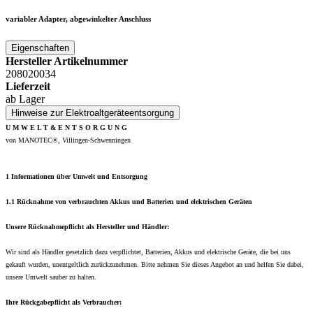
variabler Adapter, abgewinkelter Anschluss
Eigenschaften
Hersteller Artikelnummer
208020034
Lieferzeit
ab Lager
Hinweise zur Elektroaltgeräteentsorgung
U M W E L T & E N T S O R G U N G
von MANOTEC®, Villingen-Schwenningen
1 Informationen über Umwelt und Entsorgung
1.1 Rücknahme von verbrauchten Akkus und Batterien und elektrischen Geräten
Unsere Rücknahmepflicht als Hersteller und Händler:
Wir sind als Händler gesetzlich dazu verpflichtet, Batterien, Akkus und elektrische Geräte, die bei uns
gekauft wurden, unentgeltlich zurückzunehmen. Bitte nehmen Sie dieses Angebot an und helfen Sie dabei,
unsere Umwelt sauber zu halten.
Ihre Rückgabepflicht als Verbraucher: