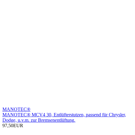
MANOTEC®
MANOTEC® MCV4 30, Entlüfterstutzen, passend für Chrysler,
Dodge, u.v.m. zur Bremsenentlüftung.
97,50EUR