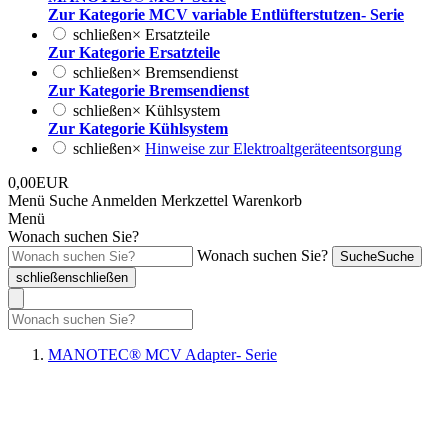
Zur Kategorie MCV variable Entlüfterstutzen- Serie
schließen
×
Ersatzteile
Zur Kategorie Ersatzteile
schließen
×
Bremsendienst
Zur Kategorie Bremsendienst
schließen
×
Kühlsystem
Zur Kategorie Kühlsystem
schließen
×
Hinweise zur Elektroaltgeräteentsorgung
0,00EUR
Menü
Suche
Anmelden
Merkzettel
Warenkorb
Menü
Wonach suchen Sie?
Wonach suchen Sie?
Suche
Suche
schließen
schließen
MANOTEC® MCV Adapter- Serie