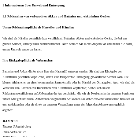
1 Informationen über Umwelt und Entsorgung
1.1 Rücknahme von verbrauchten Akkus und Batterien und elektrischen Geräten
Unsere Rücknahmepflicht als Hersteller und Händler:
Wir sind als Händler gesetzlich dazu verpflichtet, Batterien, Akkus und elektrische Geräte, die bei uns
gekauft wurden, unentgeltlich zurückzunehmen. Bitte nehmen Sie dieses Angebot an und helfen Sie dabei,
unsere Umwelt sauber zu halten.
Ihre Rückgabepflicht als Verbraucher:
Batterien und Akkus dürfen nicht über den Hausmüll entsorgt werden. Sie sind zur Rückgabe von
Altbatterien gesetzlich verpflichtet, damit eine fachgerechte Entsorgung gewährleistet werden kann. Sie
können Altbatterien an einer kommunalen Sammelstelle oder im Handel vor Ort abgeben. Auch wir sind als
Vertreiber von Batterien zur Rücknahme von Altbatterien verpflichtet, wobei sich unsere
Rücknahmeverpflichtung auf Altbatterien der Art beschränkt, die wir als Neubatterien in unserem Sortiment
führen oder geführt haben. Altbatterien vorgenannter Art können Sie daher entweder ausreichend frankiert an
uns zurücksenden oder sie direkt an unserem Versandlager unter der folgenden Adresse unentgeltlich
abgeben:
MANOTEC
Thomas Schnabel-Jung
Hans-Sachs-Str. 27