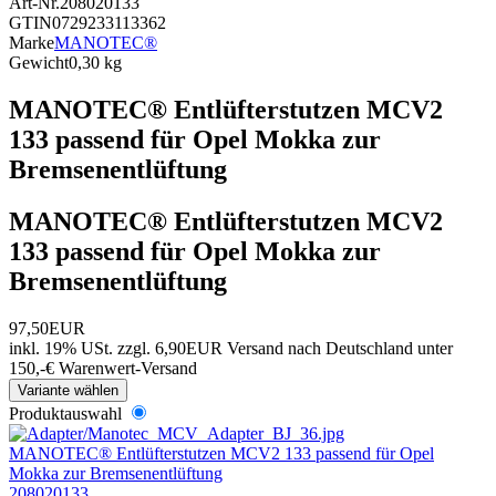
Art-Nr.
208020133
GTIN
0729233113362
Marke
MANOTEC®
Gewicht
0,30 kg
MANOTEC® Entlüfterstutzen MCV2
133 passend für Opel Mokka zur
Bremsenentlüftung
MANOTEC® Entlüfterstutzen MCV2
133 passend für Opel Mokka zur
Bremsenentlüftung
97,50EUR
inkl. 19% USt.
zzgl. 6,90EUR Versand nach Deutschland unter
150,-€ Warenwert-
Versand
Variante wählen
Produktauswahl
MANOTEC® Entlüfterstutzen MCV2 133 passend für Opel
Mokka zur Bremsenentlüftung
208020133