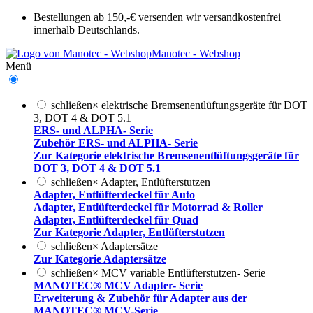
Bestellungen ab 150,-€ versenden wir versandkostenfrei
innerhalb Deutschlands.
Manotec - Webshop
Menü
schließen
×
elektrische Bremsenentlüftungsgeräte für DOT
3, DOT 4 & DOT 5.1
ERS- und ALPHA- Serie
Zubehör ERS- und ALPHA- Serie
Zur Kategorie elektrische Bremsenentlüftungsgeräte für
DOT 3, DOT 4 & DOT 5.1
schließen
×
Adapter, Entlüfterstutzen
Adapter, Entlüfterdeckel für Auto
Adapter, Entlüfterdeckel für Motorrad & Roller
Adapter, Entlüfterdeckel für Quad
Zur Kategorie Adapter, Entlüfterstutzen
schließen
×
Adaptersätze
Zur Kategorie Adaptersätze
schließen
×
MCV variable Entlüfterstutzen- Serie
MANOTEC® MCV Adapter- Serie
Erweiterung & Zubehör für Adapter aus der
MANOTEC® MCV-Serie