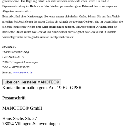
gekennzeichnet. Die Regelung betrifft alle elektronischen und elektrischen Geräte. Sie sind in
Eigenverantwortung im Hinblick auf das Löschen personenbezogener Daten auf den zu entsorgenden
Altgeräten verantwortlich.
Beim Abschluß eines Kaufvertrages über eines unserer elektrischen Geräte, können Sie uns Ihre Absicht
mitteilen, bei Auslieferung des neuen Gerätes ein Altgerät der gleichen Geräteart, das im wesentlichen die
gleichen Funktionen wie das neue Gerät erfüllt zurück zugeben. Entweder senden wir Ihnen dann ein
Rücksende Etikett zu um das Gerät an uns zurücksenden oder sie geben das Gerät direkt in unserem
Versandlager unter der folgenden Adresse unentgeltlich zurück:
MANOTEC
Thomas Schnabel-Jung
Hans-Sachs-Str. 27
78054 Villingen-Schwenningen
Telefon: 077209695493
Internet:
www.
manotec.de
Über den Hersteller MANOTEC®
Kontaktinformation gem. Art. 19 EU GPSR
Postanschrift
MANOTEC® GmbH
Hans-Sachs-Str. 27
78054 Villingen-Schwenningen