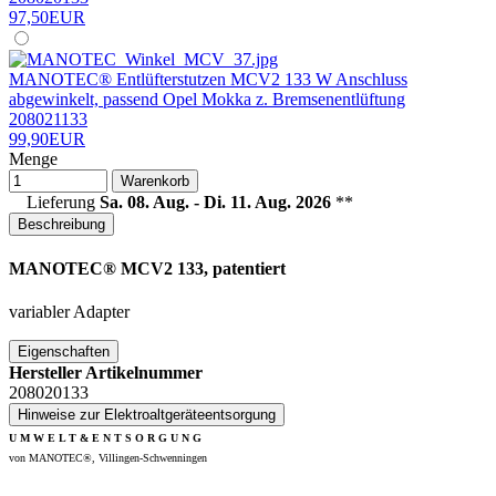
97,50EUR
MANOTEC® Entlüfterstutzen MCV2 133 W Anschluss
abgewinkelt, passend Opel Mokka z. Bremsenentlüftung
208021133
99,90EUR
Menge
Warenkorb
Lieferung
Sa. 08. Aug. - Di. 11. Aug. 2026
**
Beschreibung
MANOTEC® MCV2 133, patentiert
variabler Adapter
Eigenschaften
Hersteller Artikelnummer
208020133
Hinweise zur Elektroaltgeräteentsorgung
U M W E L T & E N T S O R G U N G
von MANOTEC®, Villingen-Schwenningen