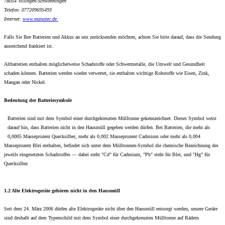
78054 Villingen-Schwenningen
Telefon: 077209695493
Internet:
www.
manotec.de
Falls Sie Ihre Batterien und Akkus an uns zurücksenden möchten, achten Sie bitte darauf, dass die Sendung
ausreichend frankiert ist.
Altbatterien enthalten möglicherweise Schadstoffe oder Schwermetalle, die Umwelt und Gesundheit
schaden können. Batterien werden wieder verwertet, sie enthalten wichtige Rohstoffe wie Eisen, Zink,
Mangan oder Nickel.
Bedeutung der Batteriesymbole
Batterien sind mit dem Symbol einer durchgekreuzten Mülltonne gekennzeichnet. Dieses Symbol weist
darauf hin, dass Batterien nicht in den Hausmüll gegeben werden dürfen. Bei Batterien, die mehr als
0,0005 Masseprozent Quecksilber, mehr als 0,002 Masseprozent Cadmium oder mehr als 0,004
Masseprozent Blei enthalten, befindet sich unter dem Mülltonnen-Symbol die chemische Bezeichnung des
jeweils eingesetzten Schadstoffes — dabei steht "Cd" für Cadmium, "Pb" steht für Blei, und "Hg" für
Quecksilber.
1.2 Alte Elektrogeräte gehören nicht in den Hausmüll
Seit dem 24. März 2006 dürfen alte Elektrogeräte nicht über den Hausmüll entsorgt werden, unsere Geräte
sind deshalb auf dem Typenschild mit dem Symbol einer durchgekreuzten Mülltonne auf Rädern