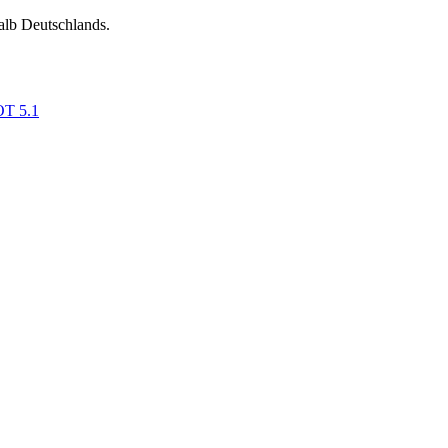
alb Deutschlands.
OT 5.1