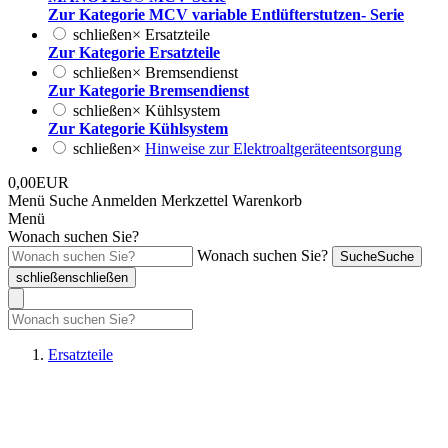
Zur Kategorie MCV variable Entlüfterstutzen- Serie
schließen
×
Ersatzteile
Zur Kategorie Ersatzteile
schließen
×
Bremsendienst
Zur Kategorie Bremsendienst
schließen
×
Kühlsystem
Zur Kategorie Kühlsystem
schließen
×
Hinweise zur Elektroaltgeräteentsorgung
0,00EUR
Menü
Suche
Anmelden
Merkzettel
Warenkorb
Menü
Wonach suchen Sie?
Wonach suchen Sie?
Suche
Suche
schließen
schließen
Ersatzteile