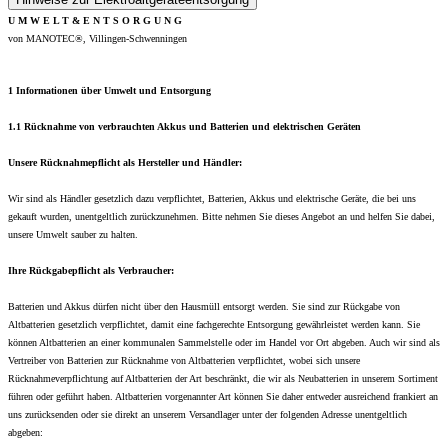
U M W E L T & E N T S O R G U N G
von MANOTEC®, Villingen-Schwenningen
1 Informationen über Umwelt und Entsorgung
1.1 Rücknahme von verbrauchten Akkus und Batterien und elektrischen Geräten
Unsere Rücknahmepflicht als Hersteller und Händler:
Wir sind als Händler gesetzlich dazu verpflichtet, Batterien, Akkus und elektrische Geräte, die bei uns
gekauft wurden, unentgeltlich zurückzunehmen. Bitte nehmen Sie dieses Angebot an und helfen Sie dabei,
unsere Umwelt sauber zu halten.
Ihre Rückgabepflicht als Verbraucher:
Batterien und Akkus dürfen nicht über den Hausmüll entsorgt werden. Sie sind zur Rückgabe von
Altbatterien gesetzlich verpflichtet, damit eine fachgerechte Entsorgung gewährleistet werden kann. Sie
können Altbatterien an einer kommunalen Sammelstelle oder im Handel vor Ort abgeben. Auch wir sind als
Vertreiber von Batterien zur Rücknahme von Altbatterien verpflichtet, wobei sich unsere
Rücknahmeverpflichtung auf Altbatterien der Art beschränkt, die wir als Neubatterien in unserem Sortiment
führen oder geführt haben. Altbatterien vorgenannter Art können Sie daher entweder ausreichend frankiert an
uns zurücksenden oder sie direkt an unserem Versandlager unter der folgenden Adresse unentgeltlich
abgeben: