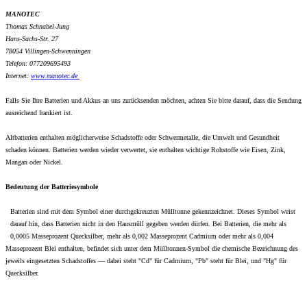
MANOTEC
Thomas Schnabel-Jung
Hans-Sachs-Str. 27
78054 Villingen-Schwenningen
Telefon: 077209695493
Internet:
www.
manotec.de
Falls Sie Ihre Batterien und Akkus an uns zurücksenden möchten, achten Sie bitte darauf, dass die Sendung
ausreichend frankiert ist.
Altbatterien enthalten möglicherweise Schadstoffe oder Schwermetalle, die Umwelt und Gesundheit
schaden können. Batterien werden wieder verwertet, sie enthalten wichtige Rohstoffe wie Eisen, Zink,
Mangan oder Nickel.
Bedeutung der Batteriesymbole
Batterien sind mit dem Symbol einer durchgekreuzten Mülltonne gekennzeichnet. Dieses Symbol weist
darauf hin, dass Batterien nicht in den Hausmüll gegeben werden dürfen. Bei Batterien, die mehr als
0,0005 Masseprozent Quecksilber, mehr als 0,002 Masseprozent Cadmium oder mehr als 0,004
Masseprozent Blei enthalten, befindet sich unter dem Mülltonnen-Symbol die chemische Bezeichnung des
jeweils eingesetzten Schadstoffes — dabei steht "Cd" für Cadmium, "Pb" steht für Blei, und "Hg" für
Quecksilber.