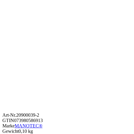
Art-Nr.
20900039-2
GTIN
073980586913
Marke
MANOTEC®
Gewicht
0,10 kg