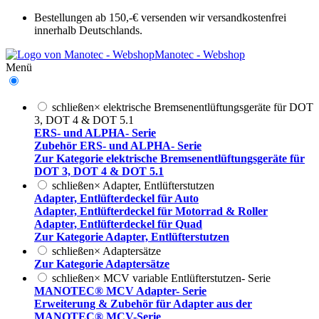
Bestellungen ab 150,-€ versenden wir versandkostenfrei
innerhalb Deutschlands.
Manotec - Webshop
Menü
schließen
×
elektrische Bremsenentlüftungsgeräte für DOT
3, DOT 4 & DOT 5.1
ERS- und ALPHA- Serie
Zubehör ERS- und ALPHA- Serie
Zur Kategorie elektrische Bremsenentlüftungsgeräte für
DOT 3, DOT 4 & DOT 5.1
schließen
×
Adapter, Entlüfterstutzen
Adapter, Entlüfterdeckel für Auto
Adapter, Entlüfterdeckel für Motorrad & Roller
Adapter, Entlüfterdeckel für Quad
Zur Kategorie Adapter, Entlüfterstutzen
schließen
×
Adaptersätze
Zur Kategorie Adaptersätze
schließen
×
MCV variable Entlüfterstutzen- Serie
MANOTEC® MCV Adapter- Serie
Erweiterung & Zubehör für Adapter aus der
MANOTEC® MCV-Serie