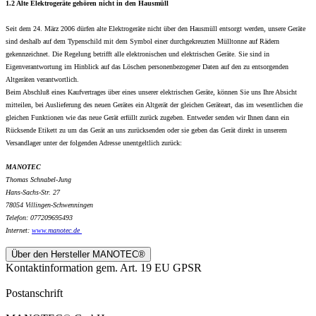
1.2 Alte Elektrogeräte gehören nicht in den Hausmüll
Seit dem 24. März 2006 dürfen alte Elektrogeräte nicht über den Hausmüll entsorgt werden, unsere Geräte
sind deshalb auf dem Typenschild mit dem Symbol einer durchgekreuzten Mülltonne auf Rädern
gekennzeichnet. Die Regelung betrifft alle elektronischen und elektrischen Geräte. Sie sind in
Eigenverantwortung im Hinblick auf das Löschen personenbezogener Daten auf den zu entsorgenden
Altgeräten verantwortlich.
Beim Abschluß eines Kaufvertrages über eines unserer elektrischen Geräte, können Sie uns Ihre Absicht
mitteilen, bei Auslieferung des neuen Gerätes ein Altgerät der gleichen Geräteart, das im wesentlichen die
gleichen Funktionen wie das neue Gerät erfüllt zurück zugeben. Entweder senden wir Ihnen dann ein
Rücksende Etikett zu um das Gerät an uns zurücksenden oder sie geben das Gerät direkt in unserem
Versandlager unter der folgenden Adresse unentgeltlich zurück:
MANOTEC
Thomas Schnabel-Jung
Hans-Sachs-Str. 27
78054 Villingen-Schwenningen
Telefon: 077209695493
Internet:
www.
manotec.de
Über den Hersteller MANOTEC®
Kontaktinformation gem. Art. 19 EU GPSR
Postanschrift