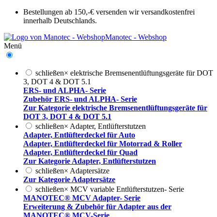
Bestellungen ab 150,-€ versenden wir versandkostenfrei
innerhalb Deutschlands.
Manotec - Webshop
Menü
schließen
×
elektrische Bremsenentlüftungsgeräte für DOT
3, DOT 4 & DOT 5.1
ERS- und ALPHA- Serie
Zubehör ERS- und ALPHA- Serie
Zur Kategorie elektrische Bremsenentlüftungsgeräte für
DOT 3, DOT 4 & DOT 5.1
schließen
×
Adapter, Entlüfterstutzen
Adapter, Entlüfterdeckel für Auto
Adapter, Entlüfterdeckel für Motorrad & Roller
Adapter, Entlüfterdeckel für Quad
Zur Kategorie Adapter, Entlüfterstutzen
schließen
×
Adaptersätze
Zur Kategorie Adaptersätze
schließen
×
MCV variable Entlüfterstutzen- Serie
MANOTEC® MCV Adapter- Serie
Erweiterung & Zubehör für Adapter aus der
MANOTEC® MCV-Serie