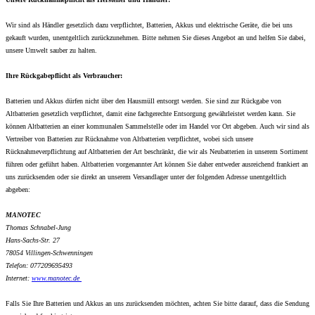
Wir sind als Händler gesetzlich dazu verpflichtet, Batterien, Akkus und elektrische Geräte, die bei uns
gekauft wurden, unentgeltlich zurückzunehmen. Bitte nehmen Sie dieses Angebot an und helfen Sie dabei,
unsere Umwelt sauber zu halten.
Ihre Rückgabepflicht als Verbraucher:
Batterien und Akkus dürfen nicht über den Hausmüll entsorgt werden. Sie sind zur Rückgabe von
Altbatterien gesetzlich verpflichtet, damit eine fachgerechte Entsorgung gewährleistet werden kann. Sie
können Altbatterien an einer kommunalen Sammelstelle oder im Handel vor Ort abgeben. Auch wir sind als
Vertreiber von Batterien zur Rücknahme von Altbatterien verpflichtet, wobei sich unsere
Rücknahmeverpflichtung auf Altbatterien der Art beschränkt, die wir als Neubatterien in unserem Sortiment
führen oder geführt haben. Altbatterien vorgenannter Art können Sie daher entweder ausreichend frankiert an
uns zurücksenden oder sie direkt an unserem Versandlager unter der folgenden Adresse unentgeltlich
abgeben:
MANOTEC
Thomas Schnabel-Jung
Hans-Sachs-Str. 27
78054 Villingen-Schwenningen
Telefon: 077209695493
Internet:
www.
manotec.de
Falls Sie Ihre Batterien und Akkus an uns zurücksenden möchten, achten Sie bitte darauf, dass die Sendung