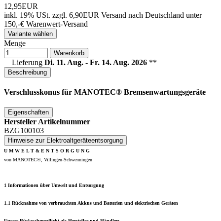
12,95EUR
inkl. 19% USt.
zzgl. 6,90EUR Versand nach Deutschland unter
150,-€ Warenwert-
Versand
Variante wählen
Menge
Warenkorb
Lieferung
Di. 11. Aug. - Fr. 14. Aug. 2026
**
Beschreibung
Verschlusskonus
für MANOTEC® Bremsenwartungsgeräte
Eigenschaften
Hersteller Artikelnummer
BZG100103
Hinweise zur Elektroaltgeräteentsorgung
U M W E L T & E N T S O R G U N G
von MANOTEC®, Villingen-Schwenningen
1 Informationen über Umwelt und Entsorgung
1.1 Rücknahme von verbrauchten Akkus und Batterien und elektrischen Geräten
Unsere Rücknahmepflicht als Hersteller und Händler: