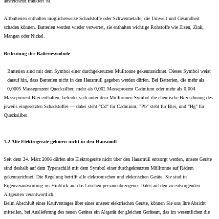
ausreichend frankiert ist.
Altbatterien enthalten möglicherweise Schadstoffe oder Schwermetalle, die Umwelt und Gesundheit
schaden können. Batterien werden wieder verwertet, sie enthalten wichtige Rohstoffe wie Eisen, Zink,
Mangan oder Nickel.
Bedeutung der Batteriesymbole
Batterien sind mit dem Symbol einer durchgekreuzten Mülltonne gekennzeichnet. Dieses Symbol weist
darauf hin, dass Batterien nicht in den Hausmüll gegeben werden dürfen. Bei Batterien, die mehr als
0,0005 Masseprozent Quecksilber, mehr als 0,002 Masseprozent Cadmium oder mehr als 0,004
Masseprozent Blei enthalten, befindet sich unter dem Mülltonnen-Symbol die chemische Bezeichnung des
jeweils eingesetzten Schadstoffes — dabei steht "Cd" für Cadmium, "Pb" steht für Blei, und "Hg" für
Quecksilber.
1.2 Alte Elektrogeräte gehören nicht in den Hausmüll
Seit dem 24. März 2006 dürfen alte Elektrogeräte nicht über den Hausmüll entsorgt werden, unsere Geräte
sind deshalb auf dem Typenschild mit dem Symbol einer durchgekreuzten Mülltonne auf Rädern
gekennzeichnet. Die Regelung betrifft alle elektronischen und elektrischen Geräte. Sie sind in
Eigenverantwortung im Hinblick auf das Löschen personenbezogener Daten auf den zu entsorgenden
Altgeräten verantwortlich.
Beim Abschluß eines Kaufvertrages über eines unserer elektrischen Geräte, können Sie uns Ihre Absicht
mitteilen, bei Auslieferung des neuen Gerätes ein Altgerät der gleichen Geräteart, das im wesentlichen die