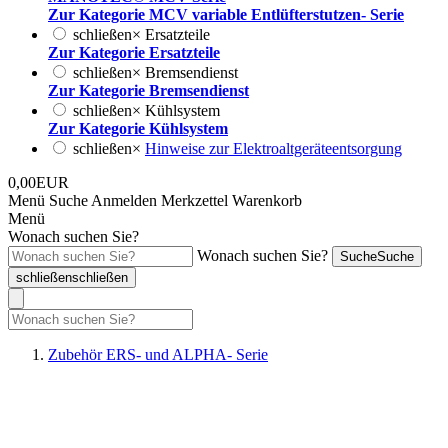
Zur Kategorie MCV variable Entlüfterstutzen- Serie
schließen
×
Ersatzteile
Zur Kategorie Ersatzteile
schließen
×
Bremsendienst
Zur Kategorie Bremsendienst
schließen
×
Kühlsystem
Zur Kategorie Kühlsystem
schließen
×
Hinweise zur Elektroaltgeräteentsorgung
0,00EUR
Menü
Suche
Anmelden
Merkzettel
Warenkorb
Menü
Wonach suchen Sie?
Wonach suchen Sie?
Suche
Suche
schließen
schließen
Zubehör ERS- und ALPHA- Serie