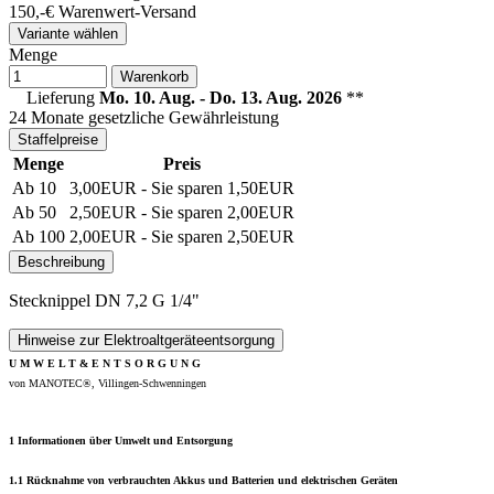
150,-€ Warenwert-
Versand
Variante wählen
Menge
Warenkorb
Lieferung
Mo. 10. Aug. - Do. 13. Aug. 2026
**
24 Monate gesetzliche Gewährleistung
Staffelpreise
Menge
Preis
Ab 10
3,00EUR
- Sie sparen 1,50EUR
Ab 50
2,50EUR
- Sie sparen 2,00EUR
Ab 100
2,00EUR
- Sie sparen 2,50EUR
Beschreibung
Stecknippel DN 7,2 G 1/4"
Hinweise zur Elektroaltgeräteentsorgung
U M W E L T & E N T S O R G U N G
von MANOTEC®, Villingen-Schwenningen
1 Informationen über Umwelt und Entsorgung
1.1 Rücknahme von verbrauchten Akkus und Batterien und elektrischen Geräten