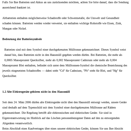
Falls Sie Ihre Batterien und Akkus an uns zurücksenden möchten, achten Sie bitte darauf, dass die Sendung
ausreichend frankiert ist.
Altbatterien enthalten möglicherweise Schadstoffe oder Schwermetalle, die Umwelt und Gesundheit
schaden können. Batterien werden wieder verwertet, sie enthalten wichtige Rohstoffe wie Eisen, Zink,
Mangan oder Nickel.
Bedeutung der Batteriesymbole
Batterien sind mit dem Symbol einer durchgekreuzten Mülltonne gekennzeichnet. Dieses Symbol weist
darauf hin, dass Batterien nicht in den Hausmüll gegeben werden dürfen. Bei Batterien, die mehr als
0,0005 Masseprozent Quecksilber, mehr als 0,002 Masseprozent Cadmium oder mehr als 0,004
Masseprozent Blei enthalten, befindet sich unter dem Mülltonnen-Symbol die chemische Bezeichnung des
jeweils eingesetzten Schadstoffes — dabei steht "Cd" für Cadmium, "Pb" steht für Blei, und "Hg" für
Quecksilber.
1.2 Alte Elektrogeräte gehören nicht in den Hausmüll
Seit dem 24. März 2006 dürfen alte Elektrogeräte nicht über den Hausmüll entsorgt werden, unsere Geräte
sind deshalb auf dem Typenschild mit dem Symbol einer durchgekreuzten Mülltonne auf Rädern
gekennzeichnet. Die Regelung betrifft alle elektronischen und elektrischen Geräte. Sie sind in
Eigenverantwortung im Hinblick auf das Löschen personenbezogener Daten auf den zu entsorgenden
Altgeräten verantwortlich.
Beim Abschluß eines Kaufvertrages über eines unserer elektrischen Geräte, können Sie uns Ihre Absicht