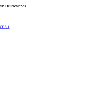
alb Deutschlands.
OT 5.1