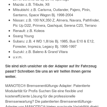
Mazda: z.B. Tribute, X6
Mitsubishi: z.B. Carisma, Outlander, Pajero, Pinin,
Santamo, Space Wagon Bj. 1998-2004
Nissan: z.B. 100 NX,350 Z, Almera, Navara, Pathfinder,
Pic Up D22, Primera, Qashquai, Serena C23, Terrano
Renault: z.B. Koleos
Ssang Young
Subaru: z.B. 4 WD 1,8l bis Bj. 1985, Bus E10 & E12,
Forester, Impreza, Legacy Bj. 1995-1997
Suzuki: z.B. Baleno & Grand Vitara
u.v.m.
Sie sind sich unsicher ob der Adapter auf Ihr Fahrzeug
passt? Schreiben Sie uns an wir helfen Ihnen gerne
weiter.
MANOTEC® Bremsenentlüftungs-Adapter: Patentierte
Modularität für Profis
Suchen Sie eine flexible und
kosteneffiziente Lösung für die professionelle
Bremsenwartung?
Die patentierten Bremsenentlüftungs-
Adapter von MANOTEC® bieten maximale Variabilität direkt