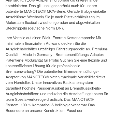
kombinierbar. Das gilt uneingeschränkt auch für unsere
patentierte MANOTEC® MCV-Serie.
Gerade & abgewinkelte
Anschlüsse: Wechseln Sie je nach Platzverhältnissen im
Motorraum flexibel zwischen geraden und abgewinkelten
Stecknippeln (deutsche Norm DN).
Ihre Vorteile auf einen Blick:
Enorme Kostenersparnis: Mit
minimalem finanziellem Aufwand decken Sie die
Ausgleichsbehälter unzähliger Fahrzeugmodelle ab.
Premium-
Qualität – Made in Germany:
Bremsenentlüftungs-Adapter:
Patentierte Modularität für Profis
Suchen Sie eine flexible und
kosteneffiziente Lösung für die professionelle
Bremsenwartung? Die patentierten Bremsenentlüftungs-
Adapter von MANOTEC® bieten maximale Variabilität direkt
vom Hersteller. Unser innovatives Baukastensystem
garantiert höchste Passgenauigkeit an Bremsflüssigkeits-
Ausgleichsbehältern und reduziert die Anschaffungskosten für
teure Spezialwerkzeuge drastisch.
Das MANOTEC®
System: 100 % kompatibel & beliebig erweiterbar
Das
Besondere an unserer Konstruktion: Passt der