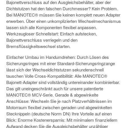
Bajonettverschluss auf den Ausgleichsbehälter, aber der
Dichtstutzen hat den falschen Durchmesser? Kein Problem.
Bei MANOTEC® müssen Sie keinen komplett neuen Adapter
erwerben. Über einen unkomplizierten Wechselmechanismus
lassen sich alle Komponenten flexibel anpassen.
Werkzeugloser Schnellstart: Einfach aufstecken,
Bajonettverschluss verriegeln und den
Bremsflüssigkeitswechsel starten.
Einfacher Umbau im Handumdrehen: Durch Lösen des
Sicherungsringes mit einer Standard-Sicherungsringzange
lässt sich der Wechseldichtstutzen sekundenschnell
tauschen Volle Cross-Kompatibilität: Alle MANOTEC®
Bajonett-Adapter sind vollständig untereinander kombinierbar.
Das gilt uneingeschränkt auch für unsere patentierte
MANOTEC® MCV-Serie. Gerade & abgewinkelte
Anschlüsse: Wechseln Sie je nach Platzverhältnissen im
Motorraum flexibel zwischen geraden und abgewinkelten
Stecknippeln (deutsche Norm DN)
Ihre Vorteile auf einen
Blick:
Enorme Kostenersparnis: Mit minimalem finanziellem
Aufwand decken Sie die Ausgleichsbehälter unzähliger