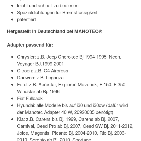
leicht und schnell zu bedienen
Spezialdichtungen für Bremsflüssigkeit
patentiert
Hergestellt in Deutschland bei MANOTEC®
Adapter passend für:
Chrysler: z.B. Jeep Cherokee Bj.1994-1995, Neon,
Voyager BJ.1999-2001
Citroen: z.B. C4 Aircross
Daewoo: z.B. Leganza
Ford: z.B. Aerostar, Explorer, Maverick, F 150, F 350
Windstar ab Bj. 1996
Fiat Fullback
Hyundai: alle Modelle bis auf i30 und i30cw (dafür wird
der Manotec Adapter 40 W, 20920035 benötigt)
Kia: z.B. Carens bis Bj. 1999, Carens ab Bj. 2007,
Carnival, Ceed Pro ab Bj. 2007, Ceed SW Bj. 2011-2012,
Joice, Magentis, Picanto Bj. 2004-2010, Rio Bj. 2003-
2010, Soronto ab Bj. 2010, Sportage