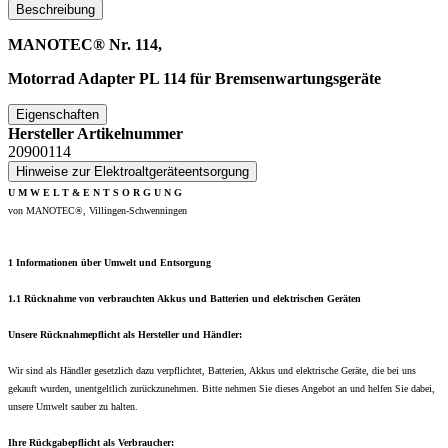
Beschreibung
MANOTEC® Nr. 114,
Motorrad Adapter PL 114 für Bremsenwartungsgeräte
Eigenschaften
Hersteller Artikelnummer
20900114
Hinweise zur Elektroaltgeräteentsorgung
U M W E L T & E N T S O R G U N G
von MANOTEC®, Villingen-Schwenningen
1 Informationen über Umwelt und Entsorgung
1.1 Rücknahme von verbrauchten Akkus und Batterien und elektrischen Geräten
Unsere Rücknahmepflicht als Hersteller und Händler:
Wir sind als Händler gesetzlich dazu verpflichtet, Batterien, Akkus und elektrische Geräte, die bei uns
gekauft wurden, unentgeltlich zurückzunehmen. Bitte nehmen Sie dieses Angebot an und helfen Sie dabei,
unsere Umwelt sauber zu halten.
Ihre Rückgabepflicht als Verbraucher: