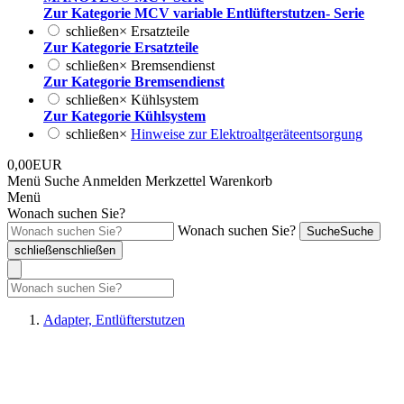
Zur Kategorie MCV variable Entlüfterstutzen- Serie
schließen
×
Ersatzteile
Zur Kategorie Ersatzteile
schließen
×
Bremsendienst
Zur Kategorie Bremsendienst
schließen
×
Kühlsystem
Zur Kategorie Kühlsystem
schließen
×
Hinweise zur Elektroaltgeräteentsorgung
0,00EUR
Menü
Suche
Anmelden
Merkzettel
Warenkorb
Menü
Wonach suchen Sie?
Wonach suchen Sie?
Suche
Suche
schließen
schließen
Adapter, Entlüfterstutzen