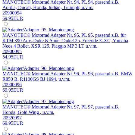
MANOTEC® Motorrad Adapter Nr. 94, PL 94, passend z.B.
Aprilia, Ducati, Honda, Indian, Triumph, u.v.m.
20900094
69,95EUR
MANOTEC® Motorrad Adapter Nr. 95, PL 95, passend z.B. für
KTM 390 Adv.,Duke & Super Duke125, Freeride E-XC, Yamaha
Neos 4 Roller, XSR 125, Piaggio MP 3 LT u.v.m.
20900095
54,95EUR
MANOTEC® Motorrad Adapter Nr. 96, PL 96, passend z.B. BMW
R850 R, R1100GS BJ 1994, u.v.m.
20900096
69,95EUR
MANOTEC® Motorrad Adapter Nr. 97, PL 97, passend z.B.
Honda, Gold Wing , u.v.m.
20920097
69,95EUR