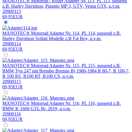
MANOTEC® Motorrad / Roller Adapter Nr. 113, PL 113, passend
z.B. Harley Davidson, Piaggio MP 3, GTV, Vespa GTS, u.v.m.
20900113
69,95EUR
MANOTEC® Motorrad Adapter Nr. 114, PL 114, passend z.B.
Harley Davidson Softail Modelle z.B Fat Boy, u.v.m.
20900114
69,95EUR
MANOTEC® Motorrad Adapter Nr. 115, PL 115, passend z.B.
BMW Typ 247 mit Brembo Bremse Bj 1980-1984 R 80-7, R 100-7,
R 100 RS, R100 RT, R100 CS, u.v.m.
20900115
69,95EUR
MANOTEC® Motorrad Adapter Nr. 116, PL 116, passend z.B.
BMW K 1600 GTL Bj. 2019, u.v.m.
20900116
69,95EUR