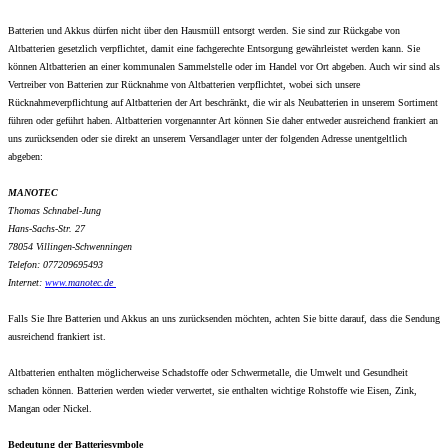
Batterien und Akkus dürfen nicht über den Hausmüll entsorgt werden. Sie sind zur Rückgabe von
Altbatterien gesetzlich verpflichtet, damit eine fachgerechte Entsorgung gewährleistet werden kann. Sie
können Altbatterien an einer kommunalen Sammelstelle oder im Handel vor Ort abgeben. Auch wir sind als
Vertreiber von Batterien zur Rücknahme von Altbatterien verpflichtet, wobei sich unsere
Rücknahmeverpflichtung auf Altbatterien der Art beschränkt, die wir als Neubatterien in unserem Sortiment
führen oder geführt haben. Altbatterien vorgenannter Art können Sie daher entweder ausreichend frankiert an
uns zurücksenden oder sie direkt an unserem Versandlager unter der folgenden Adresse unentgeltlich
abgeben:
MANOTEC
Thomas Schnabel-Jung
Hans-Sachs-Str. 27
78054 Villingen-Schwenningen
Telefon: 077209695493
Internet:
www.
manotec.de
Falls Sie Ihre Batterien und Akkus an uns zurücksenden möchten, achten Sie bitte darauf, dass die Sendung
ausreichend frankiert ist.
Altbatterien enthalten möglicherweise Schadstoffe oder Schwermetalle, die Umwelt und Gesundheit
schaden können. Batterien werden wieder verwertet, sie enthalten wichtige Rohstoffe wie Eisen, Zink,
Mangan oder Nickel.
Bedeutung der Batteriesymbole