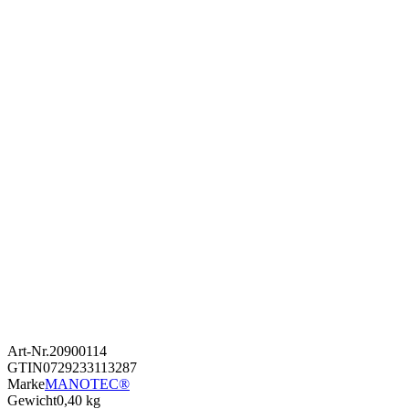
Art-Nr.
20900114
GTIN
0729233113287
Marke
MANOTEC®
Gewicht
0,40 kg