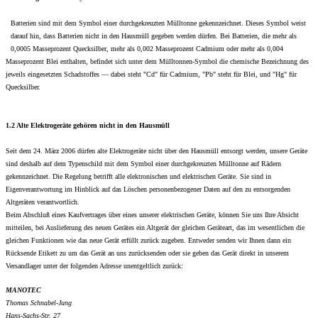
Batterien sind mit dem Symbol einer durchgekreuzten Mülltonne gekennzeichnet. Dieses Symbol weist
darauf hin, dass Batterien nicht in den Hausmüll gegeben werden dürfen. Bei Batterien, die mehr als
0,0005 Masseprozent Quecksilber, mehr als 0,002 Masseprozent Cadmium oder mehr als 0,004
Masseprozent Blei enthalten, befindet sich unter dem Mülltonnen-Symbol die chemische Bezeichnung des
jeweils eingesetzten Schadstoffes — dabei steht "Cd" für Cadmium, "Pb" steht für Blei, und "Hg" für
Quecksilber.
1.2 Alte Elektrogeräte gehören nicht in den Hausmüll
Seit dem 24. März 2006 dürfen alte Elektrogeräte nicht über den Hausmüll entsorgt werden, unsere Geräte
sind deshalb auf dem Typenschild mit dem Symbol einer durchgekreuzten Mülltonne auf Rädern
gekennzeichnet. Die Regelung betrifft alle elektronischen und elektrischen Geräte. Sie sind in
Eigenverantwortung im Hinblick auf das Löschen personenbezogener Daten auf den zu entsorgenden
Altgeräten verantwortlich.
Beim Abschluß eines Kaufvertrages über eines unserer elektrischen Geräte, können Sie uns Ihre Absicht
mitteilen, bei Auslieferung des neuen Gerätes ein Altgerät der gleichen Geräteart, das im wesentlichen die
gleichen Funktionen wie das neue Gerät erfüllt zurück zugeben. Entweder senden wir Ihnen dann ein
Rücksende Etikett zu um das Gerät an uns zurücksenden oder sie geben das Gerät direkt in unserem
Versandlager unter der folgenden Adresse unentgeltlich zurück:
MANOTEC
Thomas Schnabel-Jung
Hans-Sachs-Str. 27