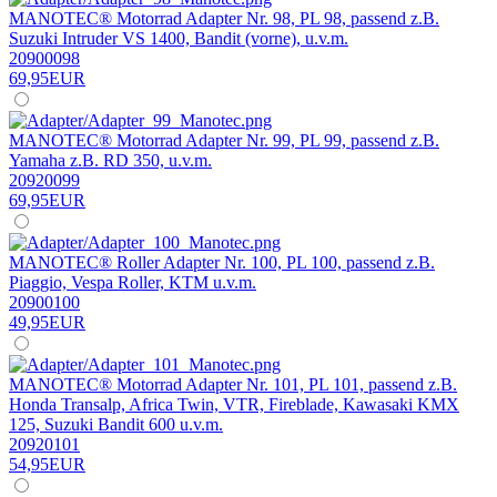
MANOTEC® Motorrad Adapter Nr. 98, PL 98, passend z.B.
Suzuki Intruder VS 1400, Bandit (vorne), u.v.m.
20900098
69,95EUR
MANOTEC® Motorrad Adapter Nr. 99, PL 99, passend z.B.
Yamaha z.B. RD 350, u.v.m.
20920099
69,95EUR
MANOTEC® Roller Adapter Nr. 100, PL 100, passend z.B.
Piaggio, Vespa Roller, KTM u.v.m.
20900100
49,95EUR
MANOTEC® Motorrad Adapter Nr. 101, PL 101, passend z.B.
Honda Transalp, Africa Twin, VTR, Fireblade, Kawasaki KMX
125, Suzuki Bandit 600 u.v.m.
20920101
54,95EUR