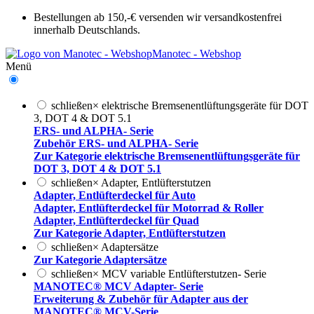
Bestellungen ab 150,-€ versenden wir versandkostenfrei
innerhalb Deutschlands.
Manotec - Webshop
Menü
schließen
×
elektrische Bremsenentlüftungsgeräte für DOT
3, DOT 4 & DOT 5.1
ERS- und ALPHA- Serie
Zubehör ERS- und ALPHA- Serie
Zur Kategorie elektrische Bremsenentlüftungsgeräte für
DOT 3, DOT 4 & DOT 5.1
schließen
×
Adapter, Entlüfterstutzen
Adapter, Entlüfterdeckel für Auto
Adapter, Entlüfterdeckel für Motorrad & Roller
Adapter, Entlüfterdeckel für Quad
Zur Kategorie Adapter, Entlüfterstutzen
schließen
×
Adaptersätze
Zur Kategorie Adaptersätze
schließen
×
MCV variable Entlüfterstutzen- Serie
MANOTEC® MCV Adapter- Serie
Erweiterung & Zubehör für Adapter aus der
MANOTEC® MCV-Serie