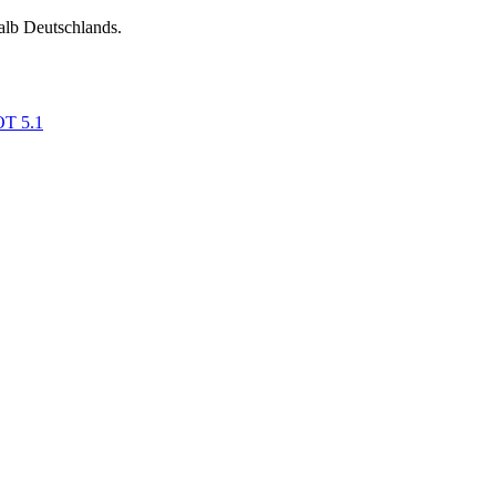
alb Deutschlands.
OT 5.1