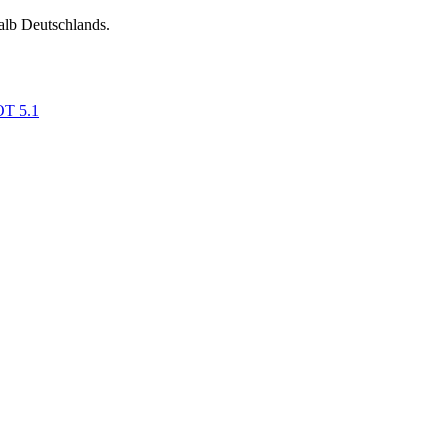
alb Deutschlands.
OT 5.1