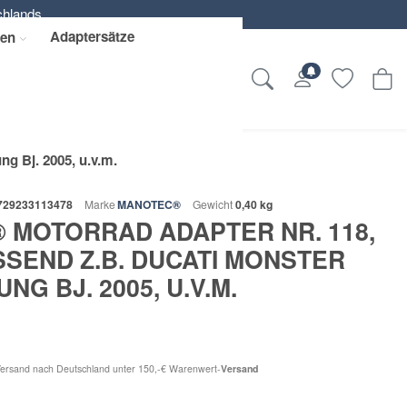
chlands.
Adaptersätze
zen
g Bj. 2005, u.v.m.
729233113478
Marke
MANOTEC®
Gewicht
0,40 kg
 MOTORRAD ADAPTER NR. 118,
ASSEND Z.B. DUCATI MONSTER
NG BJ. 2005, U.V.M.
Versand nach Deutschland unter 150,-€ Warenwert-
Versand