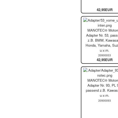
42,95EUR
MANOTEC® Motorr
Adapter Nr. 53, pas
z.B. BMW, Kawasak
Honda, Yamaha, Suz
u.v.m.
20900053
42,95EUR
MANOTEC® Motorr
Adapter Nr. 93, PL 
passend z.B. Kawas
u.v.m.
20900093