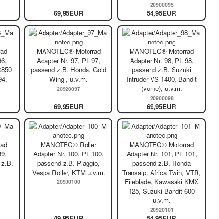
20900095
69,95EUR
54,95EUR
ad
MANOTEC® Motorrad
MANOTEC® Motorrad
96,
Adapter Nr. 97, PL 97,
Adapter Nr. 98, PL 98,
R850
passend z.B. Honda, Gold
passend z.B. Suzuki
94,
Wing , u.v.m.
Intruder VS 1400, Bandit
(vorne), u.v.m.
20920097
20900098
69,95EUR
69,95EUR
ad
MANOTEC® Roller
MANOTEC® Motorrad
99,
Adapter Nr. 100, PL 100,
Adapter Nr. 101, PL 101,
 z.B.
passend z.B. Piaggio,
passend z.B. Honda
Vespa Roller, KTM u.v.m.
Transalp, Africa Twin, VTR,
Fireblade, Kawasaki KMX
20900100
125, Suzuki Bandit 600
u.v.m.
20920101
49,95EUR
54,95EUR