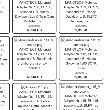
r
MANOTEC® Motorrad
MANOTEC® Motorrad
107,
Adapter Nr. 108, PL 108,
Adapter Nr. 109, PL 109,
co
passend z.B. Harley
passend z.B. Harley
Davidson Evo & Twin Cam
Davidson z.B. FLSTC
Modelle, u.v.m.
Heritage, u.v.m.
20900108
20900109
69,95EUR
69,95EUR
ad
MANOTEC® Motorrad
MANOTEC® Motorrad
110,
Adapter Nr. 111, PL 111,
Adapter Nr. 112, PL 112,
ey
passend z.B. Benelli mit
passend z.B. Honda
n Cam
Brembo Bremse, u.v.m.
Goldwing 1800 SC79,
v.m.
u.v.m.
20920111
20920112
69,95EUR
69,95EUR
d /
MANOTEC® Motorrad
MANOTEC® Motorrad
3, PL
Adapter Nr. 114, PL 114,
Adapter Nr. 115, PL 115,
rley
passend z.B. Harley
passend z.B. BMW Typ
P 3,
Davidson Softail Modelle
247 mit Brembo Bremse Bj