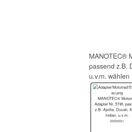
MANOTEC® Mot
passend z.B. 
u.v.m. wählen
MANOTEC® Motorr
Adapter Nr. 51W, pa
z.B. Aprilia, Ducati,
Indian, u.v.m.
20920051