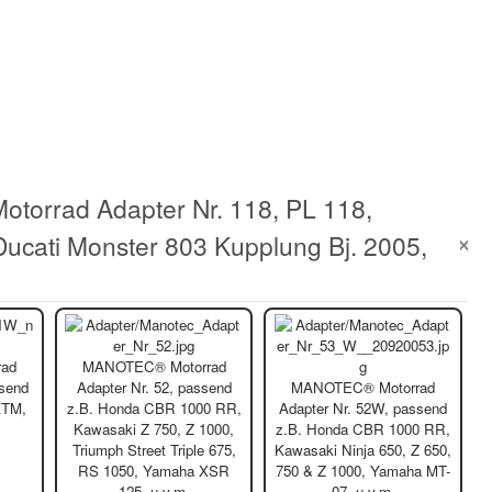
orrad Adapter Nr. 118, PL 118,
Ducati Monster 803 Kupplung Bj. 2005,
ad
MANOTEC® Motorrad
ssend
Adapter Nr. 52, passend
MANOTEC® Motorrad
 KTM,
z.B. Honda CBR 1000 RR,
Adapter Nr. 52W, passend
Kawasaki Z 750, Z 1000,
z.B. Honda CBR 1000 RR,
Triumph Street Triple 675,
Kawasaki Ninja 650, Z 650,
RS 1050, Yamaha XSR
750 & Z 1000, Yamaha MT-
125, u.v.m.
07, u.v.m.