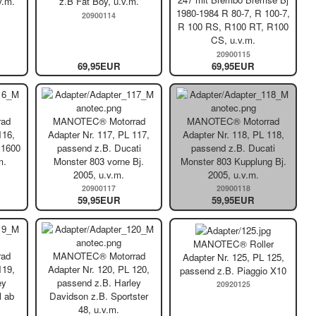
v.m.
z.B Fat Boy, u.v.m.
1980-1984 R 80-7, R 100-7,
20900114
R 100 RS, R100 RT, R100
CS, u.v.m.
20900115
69,95EUR
69,95EUR
ad
MANOTEC® Motorrad
MANOTEC® Motorrad
116,
Adapter Nr. 117, PL 117,
Adapter Nr. 118, PL 118,
 1600
passend z.B. Ducati
passend z.B. Ducati
m.
Monster 803 vorne Bj.
Monster 803 Kupplung Bj.
2005, u.v.m.
2005, u.v.m.
20900117
20900118
59,95EUR
59,95EUR
MANOTEC® Roller
ad
MANOTEC® Motorrad
Adapter Nr. 125, PL 125,
119,
Adapter Nr. 120, PL 120,
passend z.B. Piaggio X10
ey
passend z.B. Harley
20920125
l ab
Davidson z.B. Sportster
48, u.v.m.