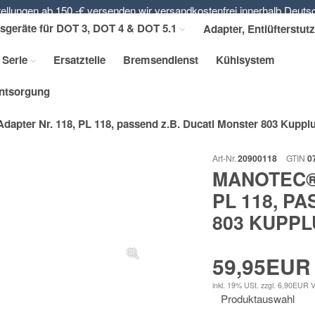
ellungen ab 150,-€ versenden wir versandkostenfrei innerhalb Deuts
sgeräte für DOT 3, DOT 4 & DOT 5.1
Adapter, Entlüfterstut
 Serie
Ersatzteile
Bremsendienst
Kühlsystem
entsorgung
ter Nr. 118, PL 118, passend z.B. Ducati Monster 803 Kupplun
Art-Nr.
20900118
GTIN
0
MANOTEC®
PL 118, P
803 KUPPLU
59,95EUR
inkl. 19% USt.
zzgl. 6,90EUR 
Produktauswahl