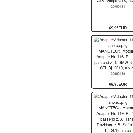
GTV, Vespa GTS, u.
20900113
69,95EUR
MANOTEC® Motorr
Adapter Nr. 116, PL 
passend z.B. BMW K
GTL Bj. 2019, u.v.
20900116
69,95EUR
MANOTEC® Motorr
Adapter Nr. 119, PL 
passend z.B. Harl
Davidson z.B. Softai
Bj. 2018 hinten