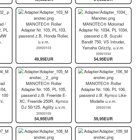
d /
MANOTEC® Roller
MANOTEC® Motorrad
2, PL
Adapter Nr. 103, PL 103,
Adapter Nr. 1034, PL 1034,
 BMW
passend z.B. Honda Roller,
passend z.B. Suzuki
.
u.v.m.
Bandit 750, VS Intruder,
Yamaha Grizzly, u.v.m.
20920103
20901034
49,95EUR
54,95EUR
ad
MANOTEC® Roller
MANOTEC® Roller
104,
Adapter Nr. 105, PL 105,
Adapter Nr. 106, PL 106,
 100
passend z.B. Freeride E-
passend z.B. Kymco Like-
i,
XC, Freeride 250R, Kymco
Modelle u.v.m.
DJ 50/125, Agility u.v.m.
20920106
20920105
54,95EUR
59,95EUR