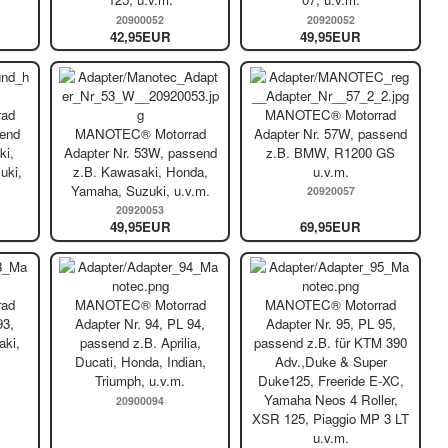
20900052
20920052
42,95EUR
49,95EUR
ad
MANOTEC® Motorrad
send
MANOTEC® Motorrad
Adapter Nr. 57W, passend
i,
Adapter Nr. 53W, passend
z.B. BMW, R1200 GS
uki,
z.B. Kawasaki, Honda,
u.v.m.
Yamaha, Suzuki, u.v.m.
20920057
20920053
49,95EUR
69,95EUR
ad
MANOTEC® Motorrad
MANOTEC® Motorrad
93,
Adapter Nr. 94, PL 94,
Adapter Nr. 95, PL 95,
aki,
passend z.B. Aprilia,
passend z.B. für KTM 390
Ducati, Honda, Indian,
Adv.,Duke & Super
Triumph, u.v.m.
Duke125, Freeride E-XC,
Yamaha Neos 4 Roller,
20900094
XSR 125, Piaggio MP 3 LT
u.v.m.