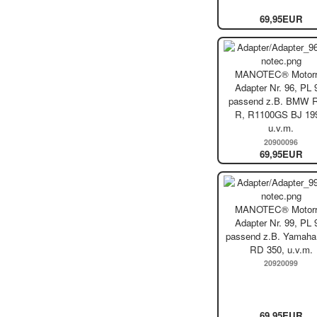
69,95EUR
MANOTEC® Motorr
Adapter Nr. 96, PL 
passend z.B. BMW 
R, R1100GS BJ 19
u.v.m.
20900096
69,95EUR
MANOTEC® Motorr
Adapter Nr. 99, PL 
passend z.B. Yamaha
RD 350, u.v.m.
20920099
69,95EUR