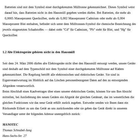
Batterien sind mit dem Symbol einer durchgekreuzten Mülltonne gekennzeichnet. Dieses Symbol weist
darauf hin, dass Batterien nicht in den Hausmüll gegeben werden dürfen. Bei Batterien, die mehr als
0,0005 Masseprozent Quecksilber, mehr als 0,002 Masseprozent Cadmium oder mehr als 0,004
Masseprozent Blei enthalten, befindet sich unter dem Mülltonnen-Symbol die chemische Bezeichnung des
jeweils eingesetzten Schadstoffes — dabei steht "Cd" für Cadmium, "Pb" steht für Blei, und "Hg" für
Quecksilber.
1.2 Alte Elektrogeräte gehören nicht in den Hausmüll
Seit dem 24. März 2006 dürfen alte Elektrogeräte nicht über den Hausmüll entsorgt werden, unsere Geräte
sind deshalb auf dem Typenschild mit dem Symbol einer durchgekreuzten Mülltonne auf Rädern
gekennzeichnet. Die Regelung betrifft alle elektronischen und elektrischen Geräte. Sie sind in
Eigenverantwortung im Hinblick auf das Löschen personenbezogener Daten auf den zu entsorgenden
Altgeräten verantwortlich.
Beim Abschluß eines Kaufvertrages über eines unserer elektrischen Geräte, können Sie uns Ihre Absicht
mitteilen, bei Auslieferung des neuen Gerätes ein Altgerät der gleichen Geräteart, das im wesentlichen die
gleichen Funktionen wie das neue Gerät erfüllt zurück zugeben. Entweder senden wir Ihnen dann ein
Rücksende Etikett zu um das Gerät an uns zurücksenden oder sie geben das Gerät direkt in unserem
Versandlager unter der folgenden Adresse unentgeltlich zurück:
MANOTEC
Thomas Schnabel-Jung
Hans-Sachs-Str. 27