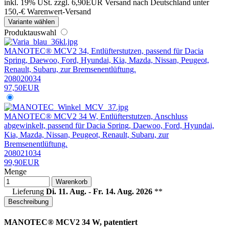
inkl. 19% USt.
zzgl. 6,90EUR Versand nach Deutschland unter
150,-€ Warenwert-
Versand
Variante wählen
Produktauswahl
MANOTEC® MCV2 34, Entlüfterstutzen, passend für Dacia
Spring, Daewoo, Ford, Hyundai, Kia, Mazda, Nissan, Peugeot,
Renault, Subaru, zur Bremsenentlüftung.
208020034
97,50EUR
MANOTEC® MCV2 34 W, Entlüfterstutzen, Anschluss
abgewinkelt, passend für Dacia Spring, Daewoo, Ford, Hyundai,
Kia, Mazda, Nissan, Peugeot, Renault, Subaru, zur
Bremsenentlüftung.
208021034
99,90EUR
Menge
Warenkorb
Lieferung
Di. 11. Aug. - Fr. 14. Aug. 2026
**
Beschreibung
MANOTEC® MCV2 34 W, patentiert