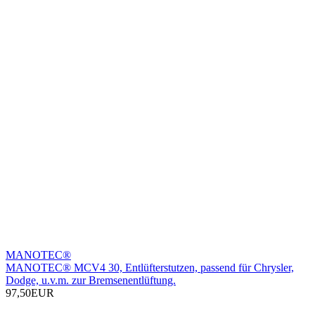
MANOTEC®
MANOTEC® MCV4 30, Entlüfterstutzen, passend für Chrysler,
Dodge, u.v.m. zur Bremsenentlüftung.
97,50EUR