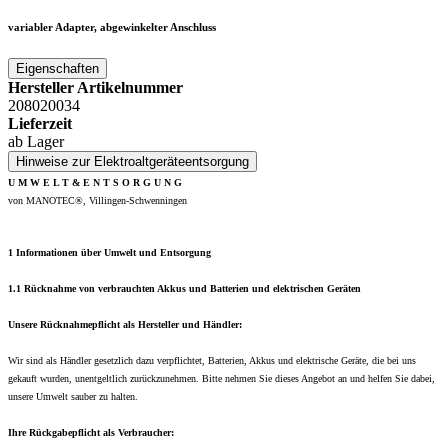
variabler Adapter, abgewinkelter Anschluss
Eigenschaften
Hersteller Artikelnummer
208020034
Lieferzeit
ab Lager
Hinweise zur Elektroaltgeräteentsorgung
U M W E L T & E N T S O R G U N G
von MANOTEC®, Villingen-Schwenningen
1 Informationen über Umwelt und Entsorgung
1.1 Rücknahme von verbrauchten Akkus und Batterien und elektrischen Geräten
Unsere Rücknahmepflicht als Hersteller und Händler:
Wir sind als Händler gesetzlich dazu verpflichtet, Batterien, Akkus und elektrische Geräte, die bei uns
gekauft wurden, unentgeltlich zurückzunehmen. Bitte nehmen Sie dieses Angebot an und helfen Sie dabei,
unsere Umwelt sauber zu halten.
Ihre Rückgabepflicht als Verbraucher: