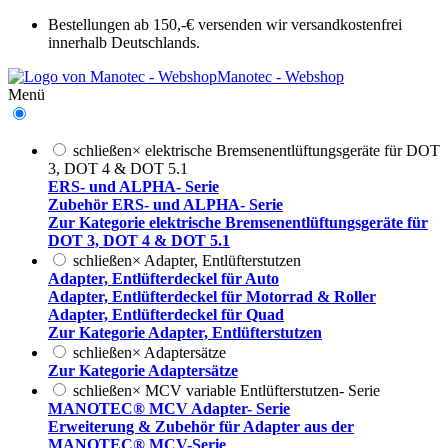
Bestellungen ab 150,-€ versenden wir versandkostenfrei
innerhalb Deutschlands.
Manotec - Webshop
Menü
schließen
×
elektrische Bremsenentlüftungsgeräte für DOT
3, DOT 4 & DOT 5.1
ERS- und ALPHA- Serie
Zubehör ERS- und ALPHA- Serie
Zur Kategorie elektrische Bremsenentlüftungsgeräte für
DOT 3, DOT 4 & DOT 5.1
schließen
×
Adapter, Entlüfterstutzen
Adapter, Entlüfterdeckel für Auto
Adapter, Entlüfterdeckel für Motorrad & Roller
Adapter, Entlüfterdeckel für Quad
Zur Kategorie Adapter, Entlüfterstutzen
schließen
×
Adaptersätze
Zur Kategorie Adaptersätze
schließen
×
MCV variable Entlüfterstutzen- Serie
MANOTEC® MCV Adapter- Serie
Erweiterung & Zubehör für Adapter aus der
MANOTEC® MCV-Serie