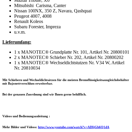
Mazda Tribute, X6
Mitsubishi Carisma, Canter
Nissan 100NX, 350 Z, Navara, Qashquai
Peugeot 4007, 4008
Renault Koleos
Subaru Forester, Impreza
u.v.m.
Lieferumfang:
1 x MANOTEC® Grundplatte Nr. 101, Artikel Nr. 20800101
2 x MANOTEC® Schieber Nr. 202, Artikel Nr. 20800202
1 x MANOTEC® Wechseldichtstutzen Nr. V34 W, Artikel
Nr. 20810034
Mit Schiebern und Wechseldichtsätzen für die meisten Bremsflüssigkeitsausgleichsbehälter
mit Bajonettverschluss erweiterbar.
Bei der genauen Zuordnung sind wir Ihnen gerne behilflich.
Videos und Bedienungsanleitung :
Mehr Bilder und Videos:
http://www.youtube.com/watch?v=ADIjGb6Q1dA