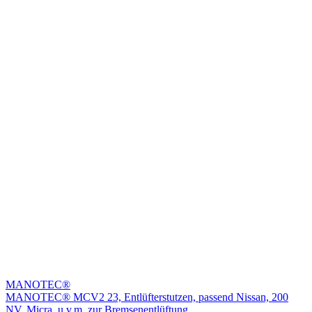
MANOTEC®
MANOTEC® MCV2 23, Entlüfterstutzen, passend Nissan, 200
NV, Micra, u.v.m. zur Bremsenentlüftung.