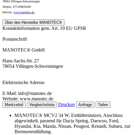
78054 Villingen-Schwenningen
Telefon: 077209695493
Internet:
www.
manotec.de
Über den Hersteller MANOTEC®
Kontaktinformation gem. Art. 19 EU GPSR
Postanschrift
MANOTEC® GmbH
Hans-Sachs-Str. 27
78054 Villingen-Schwenningen
Elektronische Adresse
E-Mail: info@manotec.de
Website: www.manotec.de
Drucken
Merkzettel
Vergleichsliste
Anfrage
Teilen
MANOTEC® MCV2 34 W, Entlüfterstutzen, Anschluss
abgewinkelt, passend für Dacia Spring, Daewoo, Ford,
Hyundai, Kia, Mazda, Nissan, Peugeot, Renault, Subaru, zur
Bremsenentlüftung.