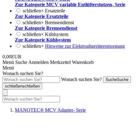
Zur Kategorie MCV variable Entlüfterstutzen- Serie
schließen
×
Ersatzteile
Zur Kategorie Ersatzteile
schließen
×
Bremsendienst
Zur Kategorie Bremsendienst
schließen
×
Kühlsystem
Zur Kategorie Kühlsystem
schließen
×
Hinweise zur Elektroaltgeräteentsorgung
0,00EUR
Menü
Suche
Anmelden
Merkzettel
Warenkorb
Menü
Wonach suchen Sie?
Wonach suchen Sie?
Suche
Suche
schließen
schließen
MANOTEC® MCV Adapter- Serie