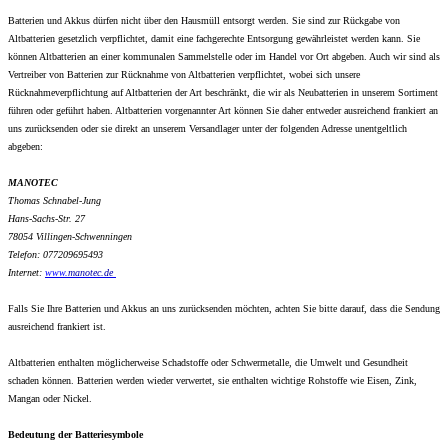
Batterien und Akkus dürfen nicht über den Hausmüll entsorgt werden. Sie sind zur Rückgabe von
Altbatterien gesetzlich verpflichtet, damit eine fachgerechte Entsorgung gewährleistet werden kann. Sie
können Altbatterien an einer kommunalen Sammelstelle oder im Handel vor Ort abgeben. Auch wir sind als
Vertreiber von Batterien zur Rücknahme von Altbatterien verpflichtet, wobei sich unsere
Rücknahmeverpflichtung auf Altbatterien der Art beschränkt, die wir als Neubatterien in unserem Sortiment
führen oder geführt haben. Altbatterien vorgenannter Art können Sie daher entweder ausreichend frankiert an
uns zurücksenden oder sie direkt an unserem Versandlager unter der folgenden Adresse unentgeltlich
abgeben:
MANOTEC
Thomas Schnabel-Jung
Hans-Sachs-Str. 27
78054 Villingen-Schwenningen
Telefon: 077209695493
Internet:
www.
manotec.de
Falls Sie Ihre Batterien und Akkus an uns zurücksenden möchten, achten Sie bitte darauf, dass die Sendung
ausreichend frankiert ist.
Altbatterien enthalten möglicherweise Schadstoffe oder Schwermetalle, die Umwelt und Gesundheit
schaden können. Batterien werden wieder verwertet, sie enthalten wichtige Rohstoffe wie Eisen, Zink,
Mangan oder Nickel.
Bedeutung der Batteriesymbole