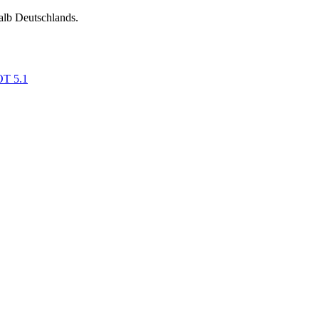
alb Deutschlands.
OT 5.1