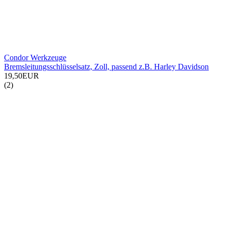
Condor Werkzeuge
Bremsleitungsschlüsselsatz, Zoll, passend z.B. Harley Davidson
19,50EUR
(2)