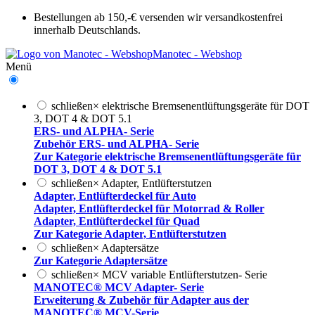
Bestellungen ab 150,-€ versenden wir versandkostenfrei
innerhalb Deutschlands.
Manotec - Webshop
Menü
schließen
×
elektrische Bremsenentlüftungsgeräte für DOT
3, DOT 4 & DOT 5.1
ERS- und ALPHA- Serie
Zubehör ERS- und ALPHA- Serie
Zur Kategorie elektrische Bremsenentlüftungsgeräte für
DOT 3, DOT 4 & DOT 5.1
schließen
×
Adapter, Entlüfterstutzen
Adapter, Entlüfterdeckel für Auto
Adapter, Entlüfterdeckel für Motorrad & Roller
Adapter, Entlüfterdeckel für Quad
Zur Kategorie Adapter, Entlüfterstutzen
schließen
×
Adaptersätze
Zur Kategorie Adaptersätze
schließen
×
MCV variable Entlüfterstutzen- Serie
MANOTEC® MCV Adapter- Serie
Erweiterung & Zubehör für Adapter aus der
MANOTEC® MCV-Serie