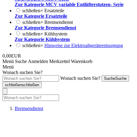
Zur Kategorie MCV variable Entlüfterstutzen- Serie
schließen
×
Ersatzteile
Zur Kategorie Ersatzteile
schließen
×
Bremsendienst
Zur Kategorie Bremsendienst
schließen
×
Kühlsystem
Zur Kategorie Kühlsystem
schließen
×
Hinweise zur Elektroaltgeräteentsorgung
0,00EUR
Menü
Suche
Anmelden
Merkzettel
Warenkorb
Menü
Wonach suchen Sie?
Wonach suchen Sie?
Suche
Suche
schließen
schließen
Bremsendienst