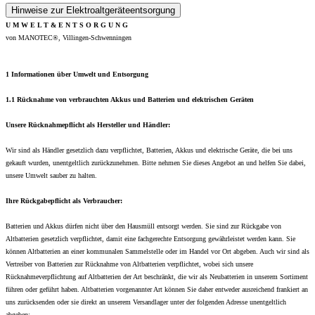
Hinweise zur Elektroaltgeräteentsorgung
U M W E L T & E N T S O R G U N G
von MANOTEC®, Villingen-Schwenningen
1 Informationen über Umwelt und Entsorgung
1.1 Rücknahme von verbrauchten Akkus und Batterien und elektrischen Geräten
Unsere Rücknahmepflicht als Hersteller und Händler:
Wir sind als Händler gesetzlich dazu verpflichtet, Batterien, Akkus und elektrische Geräte, die bei uns
gekauft wurden, unentgeltlich zurückzunehmen. Bitte nehmen Sie dieses Angebot an und helfen Sie dabei,
unsere Umwelt sauber zu halten.
Ihre Rückgabepflicht als Verbraucher:
Batterien und Akkus dürfen nicht über den Hausmüll entsorgt werden. Sie sind zur Rückgabe von
Altbatterien gesetzlich verpflichtet, damit eine fachgerechte Entsorgung gewährleistet werden kann. Sie
können Altbatterien an einer kommunalen Sammelstelle oder im Handel vor Ort abgeben. Auch wir sind als
Vertreiber von Batterien zur Rücknahme von Altbatterien verpflichtet, wobei sich unsere
Rücknahmeverpflichtung auf Altbatterien der Art beschränkt, die wir als Neubatterien in unserem Sortiment
führen oder geführt haben. Altbatterien vorgenannter Art können Sie daher entweder ausreichend frankiert an
uns zurücksenden oder sie direkt an unserem Versandlager unter der folgenden Adresse unentgeltlich
abgeben: