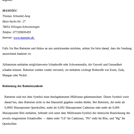
MANOTEC
Thomas Schnabel-Jung
Hans-Sachs-Str. 27
78054 Villingen-Schwenningen
Telefon: 077209695493
Internet:
www.
manotec.de
Falls Sie Ihre Batterien und Akkus an uns zurücksenden möchten, achten Sie bitte darauf, dass die Sendung
ausreichend frankiert ist.
Altbatterien enthalten möglicherweise Schadstoffe oder Schwermetalle, die Umwelt und Gesundheit
schaden können. Batterien werden wieder verwertet, sie enthalten wichtige Rohstoffe wie Eisen, Zink,
Mangan oder Nickel.
Bedeutung der Batteriesymbole
Batterien sind mit dem Symbol einer durchgekreuzten Mülltonne gekennzeichnet. Dieses Symbol weist
darauf hin, dass Batterien nicht in den Hausmüll gegeben werden dürfen. Bei Batterien, die mehr als
0,0005 Masseprozent Quecksilber, mehr als 0,002 Masseprozent Cadmium oder mehr als 0,004
Masseprozent Blei enthalten, befindet sich unter dem Mülltonnen-Symbol die chemische Bezeichnung des
jeweils eingesetzten Schadstoffes — dabei steht "Cd" für Cadmium, "Pb" steht für Blei, und "Hg" für
Quecksilber.