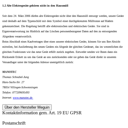
1.2 Alte Elektrogeräte gehören nicht in den Hausmüll
Seit dem 24. März 2006 dürfen alte Elektrogeräte nicht über den Hausmüll entsorgt werden, unsere Geräte
sind deshalb auf dem Typenschild mit dem Symbol einer durchgekreuzten Mülltonne auf Rädern
gekennzeichnet. Die Regelung betrifft alle elektronischen und elektrischen Geräte. Sie sind in
Eigenverantwortung im Hinblick auf das Löschen personenbezogener Daten auf den zu entsorgenden
Altgeräten verantwortlich.
Beim Abschluß eines Kaufvertrages über eines unserer elektrischen Geräte, können Sie uns Ihre Absicht
mitteilen, bei Auslieferung des neuen Gerätes ein Altgerät der gleichen Geräteart, das im wesentlichen die
gleichen Funktionen wie das neue Gerät erfüllt zurück zugeben. Entweder senden wir Ihnen dann ein
Rücksende Etikett zu um das Gerät an uns zurücksenden oder sie geben das Gerät direkt in unserem
Versandlager unter der folgenden Adresse unentgeltlich zurück:
MANOTEC
Thomas Schnabel-Jung
Hans-Sachs-Str. 27
78054 Villingen-Schwenningen
Telefon: 077209695493
Internet:
www.
manotec.de
Über den Hersteller Meguin
Kontaktinformation gem. Art. 19 EU GPSR
Postanschrift