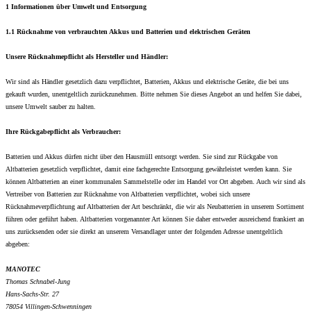
1 Informationen über Umwelt und Entsorgung
1.1 Rücknahme von verbrauchten Akkus und Batterien und elektrischen Geräten
Unsere Rücknahmepflicht als Hersteller und Händler:
Wir sind als Händler gesetzlich dazu verpflichtet, Batterien, Akkus und elektrische Geräte, die bei uns
gekauft wurden, unentgeltlich zurückzunehmen. Bitte nehmen Sie dieses Angebot an und helfen Sie dabei,
unsere Umwelt sauber zu halten.
Ihre Rückgabepflicht als Verbraucher:
Batterien und Akkus dürfen nicht über den Hausmüll entsorgt werden. Sie sind zur Rückgabe von
Altbatterien gesetzlich verpflichtet, damit eine fachgerechte Entsorgung gewährleistet werden kann. Sie
können Altbatterien an einer kommunalen Sammelstelle oder im Handel vor Ort abgeben. Auch wir sind als
Vertreiber von Batterien zur Rücknahme von Altbatterien verpflichtet, wobei sich unsere
Rücknahmeverpflichtung auf Altbatterien der Art beschränkt, die wir als Neubatterien in unserem Sortiment
führen oder geführt haben. Altbatterien vorgenannter Art können Sie daher entweder ausreichend frankiert an
uns zurücksenden oder sie direkt an unserem Versandlager unter der folgenden Adresse unentgeltlich
abgeben:
MANOTEC
Thomas Schnabel-Jung
Hans-Sachs-Str. 27
78054 Villingen-Schwenningen