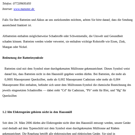
Telefon: 077209695493
Internet:
www.
manotec.de
Falls Sie Ihre Batterien und Akkus an uns zurücksenden möchten, achten Sie bitte darauf, dass die Sendung
ausreichend frankiert ist.
Altbatterien enthalten möglicherweise Schadstoffe oder Schwermetalle, die Umwelt und Gesundheit
schaden können. Batterien werden wieder verwertet, sie enthalten wichtige Rohstoffe wie Eisen, Zink,
Mangan oder Nickel.
Bedeutung der Batteriesymbole
Batterien sind mit dem Symbol einer durchgekreuzten Mülltonne gekennzeichnet. Dieses Symbol weist
darauf hin, dass Batterien nicht in den Hausmüll gegeben werden dürfen. Bei Batterien, die mehr als
0,0005 Masseprozent Quecksilber, mehr als 0,002 Masseprozent Cadmium oder mehr als 0,004
Masseprozent Blei enthalten, befindet sich unter dem Mülltonnen-Symbol die chemische Bezeichnung des
jeweils eingesetzten Schadstoffes — dabei steht "Cd" für Cadmium, "Pb" steht für Blei, und "Hg" für
Quecksilber.
1.2 Alte Elektrogeräte gehören nicht in den Hausmüll
Seit dem 24. März 2006 dürfen alte Elektrogeräte nicht über den Hausmüll entsorgt werden, unsere Geräte
sind deshalb auf dem Typenschild mit dem Symbol einer durchgekreuzten Mülltonne auf Rädern
gekennzeichnet. Die Regelung betrifft alle elektronischen und elektrischen Geräte. Sie sind in