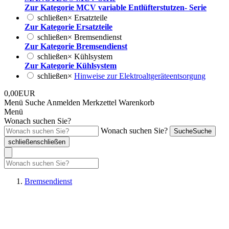
Zur Kategorie MCV variable Entlüfterstutzen- Serie
schließen
×
Ersatzteile
Zur Kategorie Ersatzteile
schließen
×
Bremsendienst
Zur Kategorie Bremsendienst
schließen
×
Kühlsystem
Zur Kategorie Kühlsystem
schließen
×
Hinweise zur Elektroaltgeräteentsorgung
0,00EUR
Menü
Suche
Anmelden
Merkzettel
Warenkorb
Menü
Wonach suchen Sie?
Wonach suchen Sie?
Suche
Suche
schließen
schließen
Bremsendienst