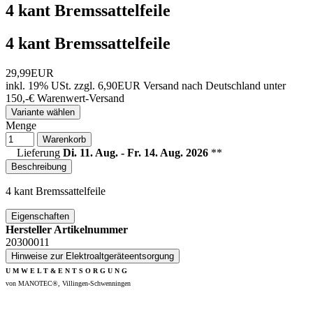
4 kant Bremssattelfeile
4 kant Bremssattelfeile
29,99EUR
inkl. 19% USt.
zzgl. 6,90EUR Versand nach Deutschland unter
150,-€ Warenwert-
Versand
Variante wählen
Menge
Warenkorb
Lieferung
Di. 11. Aug. - Fr. 14. Aug. 2026
**
Beschreibung
4 kant Bremssattelfeile
Eigenschaften
Hersteller Artikelnummer
20300011
Hinweise zur Elektroaltgeräteentsorgung
U M W E L T & E N T S O R G U N G
von MANOTEC®, Villingen-Schwenningen