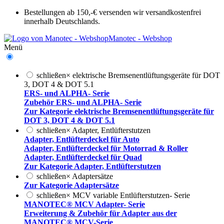
Bestellungen ab 150,-€ versenden wir versandkostenfrei
innerhalb Deutschlands.
Manotec - Webshop
Menü
schließen
×
elektrische Bremsenentlüftungsgeräte für DOT
3, DOT 4 & DOT 5.1
ERS- und ALPHA- Serie
Zubehör ERS- und ALPHA- Serie
Zur Kategorie elektrische Bremsenentlüftungsgeräte für
DOT 3, DOT 4 & DOT 5.1
schließen
×
Adapter, Entlüfterstutzen
Adapter, Entlüfterdeckel für Auto
Adapter, Entlüfterdeckel für Motorrad & Roller
Adapter, Entlüfterdeckel für Quad
Zur Kategorie Adapter, Entlüfterstutzen
schließen
×
Adaptersätze
Zur Kategorie Adaptersätze
schließen
×
MCV variable Entlüfterstutzen- Serie
MANOTEC® MCV Adapter- Serie
Erweiterung & Zubehör für Adapter aus der
MANOTEC® MCV-Serie