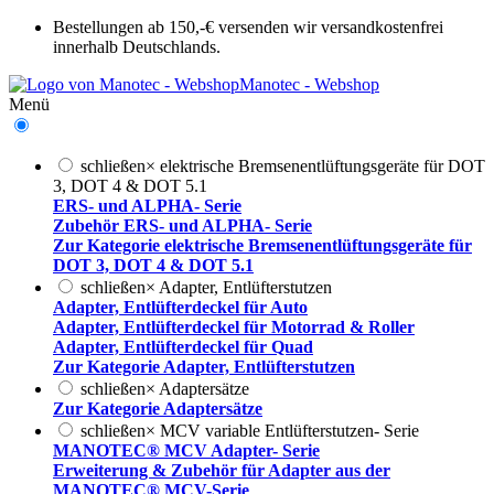
Bestellungen ab 150,-€ versenden wir versandkostenfrei
innerhalb Deutschlands.
Manotec - Webshop
Menü
schließen
×
elektrische Bremsenentlüftungsgeräte für DOT
3, DOT 4 & DOT 5.1
ERS- und ALPHA- Serie
Zubehör ERS- und ALPHA- Serie
Zur Kategorie elektrische Bremsenentlüftungsgeräte für
DOT 3, DOT 4 & DOT 5.1
schließen
×
Adapter, Entlüfterstutzen
Adapter, Entlüfterdeckel für Auto
Adapter, Entlüfterdeckel für Motorrad & Roller
Adapter, Entlüfterdeckel für Quad
Zur Kategorie Adapter, Entlüfterstutzen
schließen
×
Adaptersätze
Zur Kategorie Adaptersätze
schließen
×
MCV variable Entlüfterstutzen- Serie
MANOTEC® MCV Adapter- Serie
Erweiterung & Zubehör für Adapter aus der
MANOTEC® MCV-Serie