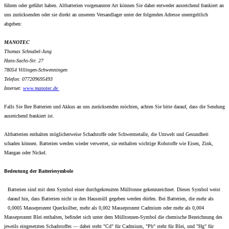
führen oder geführt haben. Altbatterien vorgenannter Art können Sie daher entweder ausreichend frankiert an
uns zurücksenden oder sie direkt an unserem Versandlager unter der folgenden Adresse unentgeltlich
abgeben:
MANOTEC
Thomas Schnabel-Jung
Hans-Sachs-Str. 27
78054 Villingen-Schwenningen
Telefon: 077209695493
Internet:
www.
manotec.de
Falls Sie Ihre Batterien und Akkus an uns zurücksenden möchten, achten Sie bitte darauf, dass die Sendung
ausreichend frankiert ist.
Altbatterien enthalten möglicherweise Schadstoffe oder Schwermetalle, die Umwelt und Gesundheit
schaden können. Batterien werden wieder verwertet, sie enthalten wichtige Rohstoffe wie Eisen, Zink,
Mangan oder Nickel.
Bedeutung der Batteriesymbole
Batterien sind mit dem Symbol einer durchgekreuzten Mülltonne gekennzeichnet. Dieses Symbol weist
darauf hin, dass Batterien nicht in den Hausmüll gegeben werden dürfen. Bei Batterien, die mehr als
0,0005 Masseprozent Quecksilber, mehr als 0,002 Masseprozent Cadmium oder mehr als 0,004
Masseprozent Blei enthalten, befindet sich unter dem Mülltonnen-Symbol die chemische Bezeichnung des
jeweils eingesetzten Schadstoffes — dabei steht "Cd" für Cadmium, "Pb" steht für Blei, und "Hg" für