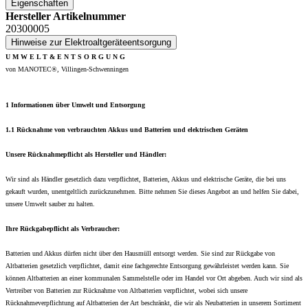
Eigenschaften
Hersteller Artikelnummer
20300005
Hinweise zur Elektroaltgeräteentsorgung
U M W E L T & E N T S O R G U N G
von MANOTEC®, Villingen-Schwenningen
1 Informationen über Umwelt und Entsorgung
1.1 Rücknahme von verbrauchten Akkus und Batterien und elektrischen Geräten
Unsere Rücknahmepflicht als Hersteller und Händler:
Wir sind als Händler gesetzlich dazu verpflichtet, Batterien, Akkus und elektrische Geräte, die bei uns
gekauft wurden, unentgeltlich zurückzunehmen. Bitte nehmen Sie dieses Angebot an und helfen Sie dabei,
unsere Umwelt sauber zu halten.
Ihre Rückgabepflicht als Verbraucher:
Batterien und Akkus dürfen nicht über den Hausmüll entsorgt werden. Sie sind zur Rückgabe von
Altbatterien gesetzlich verpflichtet, damit eine fachgerechte Entsorgung gewährleistet werden kann. Sie
können Altbatterien an einer kommunalen Sammelstelle oder im Handel vor Ort abgeben. Auch wir sind als
Vertreiber von Batterien zur Rücknahme von Altbatterien verpflichtet, wobei sich unsere
Rücknahmeverpflichtung auf Altbatterien der Art beschränkt, die wir als Neubatterien in unserem Sortiment