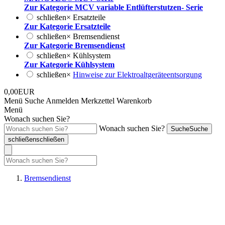
Zur Kategorie MCV variable Entlüfterstutzen- Serie
schließen
×
Ersatzteile
Zur Kategorie Ersatzteile
schließen
×
Bremsendienst
Zur Kategorie Bremsendienst
schließen
×
Kühlsystem
Zur Kategorie Kühlsystem
schließen
×
Hinweise zur Elektroaltgeräteentsorgung
0,00EUR
Menü
Suche
Anmelden
Merkzettel
Warenkorb
Menü
Wonach suchen Sie?
Wonach suchen Sie?
Suche
Suche
schließen
schließen
Bremsendienst