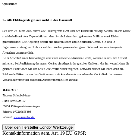
Quecksilber.
1.2 Alte Elektrogeräte gehören nicht in den Hausmüll
Seit dem 24. März 2006 dürfen alte Elektrogeräte nicht über den Hausmüll entsorgt werden, unsere Geräte
sind deshalb auf dem Typenschild mit dem Symbol einer durchgekreuzten Mülltonne auf Rädern
gekennzeichnet. Die Regelung betrifft alle elektronischen und elektrischen Geräte. Sie sind in
Eigenverantwortung im Hinblick auf das Löschen personenbezogener Daten auf den zu entsorgenden
Altgeräten verantwortlich.
Beim Abschluß eines Kaufvertrages über eines unserer elektrischen Geräte, können Sie uns Ihre Absicht
mitteilen, bei Auslieferung des neuen Gerätes ein Altgerät der gleichen Geräteart, das im wesentlichen die
gleichen Funktionen wie das neue Gerät erfüllt zurück zugeben. Entweder senden wir Ihnen dann ein
Rücksende Etikett zu um das Gerät an uns zurücksenden oder sie geben das Gerät direkt in unserem
Versandlager unter der folgenden Adresse unentgeltlich zurück:
MANOTEC
Thomas Schnabel-Jung
Hans-Sachs-Str. 27
78054 Villingen-Schwenningen
Telefon: 077209695493
Internet:
www.
manotec.de
Über den Hersteller Condor Werkzeuge
Kontaktinformation gem. Art. 19 EU GPSR