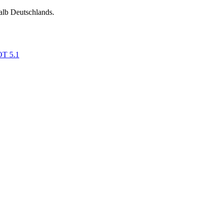
alb Deutschlands.
OT 5.1