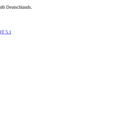
alb Deutschlands.
OT 5.1