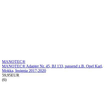
MANOTEC®
MANOTEC® Adapter Nr. 45, BJ 133, passend z.B. Opel Karl,
Mokka, Insignia 2017-2020
59,95EUR
(6)