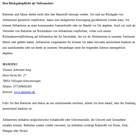
Ihre Rückgabepflicht als Verbraucher:
Batterien und Akkus dürfen nicht über den Hausmüll entsorgt werden. Sie sind zur Rückgabe von
Altbatterien gesetzlich verpflichtet, damit eine fachgerechte Entsorgung gewährleistet werden kann. Sie
können Altbatterien an einer kommunalen Sammelstelle oder im Handel vor Ort abgeben. Auch wir sind als
Vertreiber von Batterien zur Rücknahme von Altbatterien verpflichtet, wobei sich unsere
Rücknahmeverpflichtung auf Altbatterien der Art beschränkt, die wir als Neubatterien in unserem Sortiment
führen oder geführt haben. Altbatterien vorgenannter Art können Sie daher entweder ausreichend frankiert an
uns zurücksenden oder sie direkt an unserem Versandlager unter der folgenden Adresse unentgeltlich
abgeben:
MANOTEC
Thomas Schnabel-Jung
Hans-Sachs-Str. 27
78054 Villingen-Schwenningen
Telefon: 077209695493
Internet:
www.
manotec.de
Falls Sie Ihre Batterien und Akkus an uns zurücksenden möchten, achten Sie bitte darauf, dass die Sendung
ausreichend frankiert ist.
Altbatterien enthalten möglicherweise Schadstoffe oder Schwermetalle, die Umwelt und Gesundheit
schaden können. Batterien werden wieder verwertet, sie enthalten wichtige Rohstoffe wie Eisen, Zink,
Mangan oder Nickel.