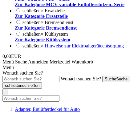
Zur Kategorie MCV variable Entlüfterstutzen- Serie
schließen
×
Ersatzteile
Zur Kategorie Ersatzteile
schließen
×
Bremsendienst
Zur Kategorie Bremsendienst
schließen
×
Kühlsystem
Zur Kategorie Kühlsystem
schließen
×
Hinweise zur Elektroaltgeräteentsorgung
0,00EUR
Menü
Suche
Anmelden
Merkzettel
Warenkorb
Menü
Wonach suchen Sie?
Wonach suchen Sie?
Suche
Suche
schließen
schließen
Adapter, Entlüfterdeckel für Auto