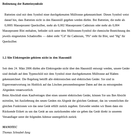
Bedeutung der Batteriesymbole
Batterien sind mit dem Symbol einer durchgekreuzten Mülltonne gekennzeichnet. Dieses Symbol weist
darauf hin, dass Batterien nicht in den Hausmüll gegeben werden dürfen. Bei Batterien, die mehr als
0,0005 Masseprozent Quecksilber, mehr als 0,002 Masseprozent Cadmium oder mehr als 0,004
Masseprozent Blei enthalten, befindet sich unter dem Mülltonnen-Symbol die chemische Bezeichnung des
jeweils eingesetzten Schadstoffes — dabei steht "Cd" für Cadmium, "Pb" steht für Blei, und "Hg" für
Quecksilber.
1.2 Alte Elektrogeräte gehören nicht in den Hausmüll
Seit dem 24. März 2006 dürfen alte Elektrogeräte nicht über den Hausmüll entsorgt werden, unsere Geräte
sind deshalb auf dem Typenschild mit dem Symbol einer durchgekreuzten Mülltonne auf Rädern
gekennzeichnet. Die Regelung betrifft alle elektronischen und elektrischen Geräte. Sie sind in
Eigenverantwortung im Hinblick auf das Löschen personenbezogener Daten auf den zu entsorgenden
Altgeräten verantwortlich.
Beim Abschluß eines Kaufvertrages über eines unserer elektrischen Geräte, können Sie uns Ihre Absicht
mitteilen, bei Auslieferung des neuen Gerätes ein Altgerät der gleichen Geräteart, das im wesentlichen die
gleichen Funktionen wie das neue Gerät erfüllt zurück zugeben. Entweder senden wir Ihnen dann ein
Rücksende Etikett zu um das Gerät an uns zurücksenden oder sie geben das Gerät direkt in unserem
Versandlager unter der folgenden Adresse unentgeltlich zurück:
MANOTEC
Thomas Schnabel-Jung