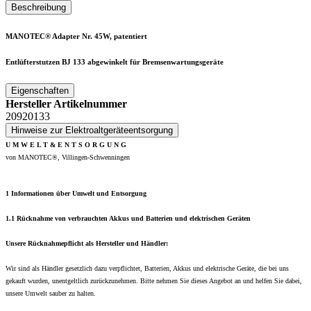
Beschreibung
MANOTEC® Adapter Nr. 45W, patentiert
Entlüfterstutzen BJ 133 abgewinkelt für Bremsenwartungsgeräte
Eigenschaften
Hersteller Artikelnummer
20920133
Hinweise zur Elektroaltgeräteentsorgung
U M W E L T & E N T S O R G U N G
von MANOTEC®, Villingen-Schwenningen
1 Informationen über Umwelt und Entsorgung
1.1 Rücknahme von verbrauchten Akkus und Batterien und elektrischen Geräten
Unsere Rücknahmepflicht als Hersteller und Händler:
Wir sind als Händler gesetzlich dazu verpflichtet, Batterien, Akkus und elektrische Geräte, die bei uns
gekauft wurden, unentgeltlich zurückzunehmen. Bitte nehmen Sie dieses Angebot an und helfen Sie dabei,
unsere Umwelt sauber zu halten.