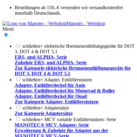
Bestellungen ab 150,-€ versenden wir versandkostenfrei
innerhalb Deutschlands.
Manotec - Webshop
Menü
schließen
×
elektrische Bremsenentlüftungsgeräte für DOT
3, DOT 4 & DOT 5.1
ERS- und ALPHA- Serie
Zubehör ERS- und ALPHA- Serie
Zur Kategorie elektrische Bremsenentlüftungsgeräte für
DOT 3, DOT 4 & DOT 5.1
schließen
×
Adapter, Entlüfterstutzen
Adapter, Entlüfterdeckel für Auto
Adapter, Entlüfterdeckel für Motorrad & Roller
Adapter, Entlüfterdeckel für Quad
Zur Kategorie Adapter, Entlüfterstutzen
schließen
×
Adaptersätze
Zur Kategorie Adaptersätze
schließen
×
MCV variable Entlüfterstutzen- Serie
MANOTEC® MCV Adapter- Serie
Erweiterung & Zubehör für Adapter aus der
MANOTEC® MCV-Serie