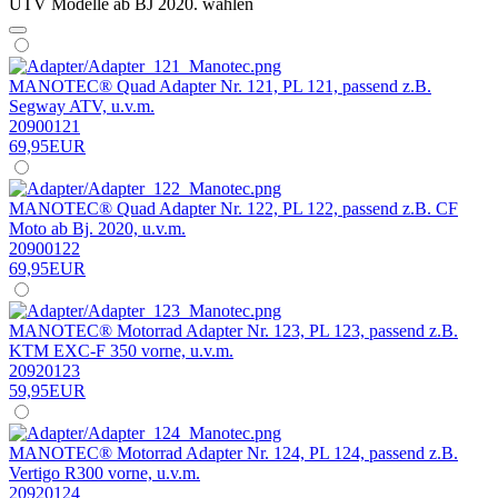
UTV Modelle ab BJ 2020. wählen
MANOTEC® Quad Adapter Nr. 121, PL 121, passend z.B.
Segway ATV, u.v.m.
20900121
69,95EUR
MANOTEC® Quad Adapter Nr. 122, PL 122, passend z.B. CF
Moto ab Bj. 2020, u.v.m.
20900122
69,95EUR
MANOTEC® Motorrad Adapter Nr. 123, PL 123, passend z.B.
KTM EXC-F 350 vorne, u.v.m.
20920123
59,95EUR
MANOTEC® Motorrad Adapter Nr. 124, PL 124, passend z.B.
Vertigo R300 vorne, u.v.m.
20920124