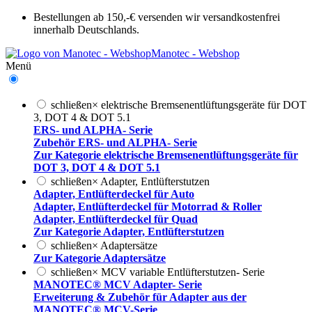
Bestellungen ab 150,-€ versenden wir versandkostenfrei
innerhalb Deutschlands.
Manotec - Webshop
Menü
schließen
×
elektrische Bremsenentlüftungsgeräte für DOT
3, DOT 4 & DOT 5.1
ERS- und ALPHA- Serie
Zubehör ERS- und ALPHA- Serie
Zur Kategorie elektrische Bremsenentlüftungsgeräte für
DOT 3, DOT 4 & DOT 5.1
schließen
×
Adapter, Entlüfterstutzen
Adapter, Entlüfterdeckel für Auto
Adapter, Entlüfterdeckel für Motorrad & Roller
Adapter, Entlüfterdeckel für Quad
Zur Kategorie Adapter, Entlüfterstutzen
schließen
×
Adaptersätze
Zur Kategorie Adaptersätze
schließen
×
MCV variable Entlüfterstutzen- Serie
MANOTEC® MCV Adapter- Serie
Erweiterung & Zubehör für Adapter aus der
MANOTEC® MCV-Serie