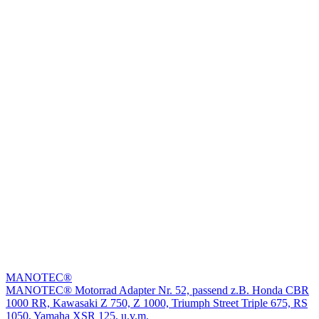
MANOTEC®
MANOTEC® Motorrad Adapter Nr. 52, passend z.B. Honda CBR
1000 RR, Kawasaki Z 750, Z 1000, Triumph Street Triple 675, RS
1050, Yamaha XSR 125, u.v.m.