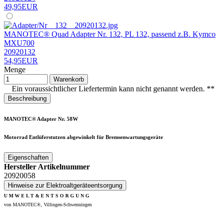
49,95EUR
MANOTEC® Quad Adapter Nr. 132, PL 132, passend z.B. Kymco
MXU700
20920132
54,95EUR
Menge
Warenkorb
Ein voraussichtlicher Liefertermin kann nicht genannt werden. **
Beschreibung
MANOTEC® Adapter Nr. 58W
Motorrad
Entlüferstutzen abgewinkelt für Bremsenwartungsgeräte
Eigenschaften
Hersteller Artikelnummer
20920058
Hinweise zur Elektroaltgeräteentsorgung
U M W E L T & E N T S O R G U N G
von MANOTEC®, Villingen-Schwenningen