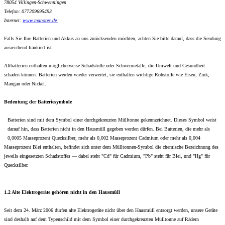
78054 Villingen-Schwenningen
Telefon: 077209695493
Internet:
www.
manotec.de
Falls Sie Ihre Batterien und Akkus an uns zurücksenden möchten, achten Sie bitte darauf, dass die Sendung
ausreichend frankiert ist.
Altbatterien enthalten möglicherweise Schadstoffe oder Schwermetalle, die Umwelt und Gesundheit
schaden können. Batterien werden wieder verwertet, sie enthalten wichtige Rohstoffe wie Eisen, Zink,
Mangan oder Nickel.
Bedeutung der Batteriesymbole
Batterien sind mit dem Symbol einer durchgekreuzten Mülltonne gekennzeichnet. Dieses Symbol weist
darauf hin, dass Batterien nicht in den Hausmüll gegeben werden dürfen. Bei Batterien, die mehr als
0,0005 Masseprozent Quecksilber, mehr als 0,002 Masseprozent Cadmium oder mehr als 0,004
Masseprozent Blei enthalten, befindet sich unter dem Mülltonnen-Symbol die chemische Bezeichnung des
jeweils eingesetzten Schadstoffes — dabei steht "Cd" für Cadmium, "Pb" steht für Blei, und "Hg" für
Quecksilber.
1.2 Alte Elektrogeräte gehören nicht in den Hausmüll
Seit dem 24. März 2006 dürfen alte Elektrogeräte nicht über den Hausmüll entsorgt werden, unsere Geräte
sind deshalb auf dem Typenschild mit dem Symbol einer durchgekreuzten Mülltonne auf Rädern