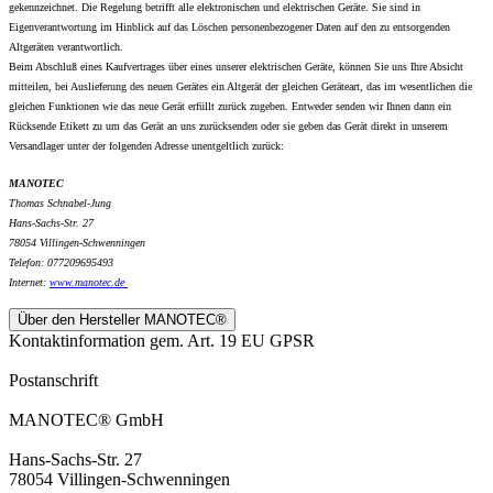
gekennzeichnet. Die Regelung betrifft alle elektronischen und elektrischen Geräte. Sie sind in
Eigenverantwortung im Hinblick auf das Löschen personenbezogener Daten auf den zu entsorgenden
Altgeräten verantwortlich.
Beim Abschluß eines Kaufvertrages über eines unserer elektrischen Geräte, können Sie uns Ihre Absicht
mitteilen, bei Auslieferung des neuen Gerätes ein Altgerät der gleichen Geräteart, das im wesentlichen die
gleichen Funktionen wie das neue Gerät erfüllt zurück zugeben. Entweder senden wir Ihnen dann ein
Rücksende Etikett zu um das Gerät an uns zurücksenden oder sie geben das Gerät direkt in unserem
Versandlager unter der folgenden Adresse unentgeltlich zurück:
MANOTEC
Thomas Schnabel-Jung
Hans-Sachs-Str. 27
78054 Villingen-Schwenningen
Telefon: 077209695493
Internet:
www.
manotec.de
Über den Hersteller MANOTEC®
Kontaktinformation gem. Art. 19 EU GPSR
Postanschrift
MANOTEC® GmbH
Hans-Sachs-Str. 27
78054 Villingen-Schwenningen