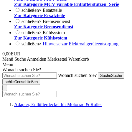
Zur Kategorie MCV variable Entlüfterstutzen- Serie
schließen
×
Ersatzteile
Zur Kategorie Ersatzteile
schließen
×
Bremsendienst
Zur Kategorie Bremsendienst
schließen
×
Kühlsystem
Zur Kategorie Kühlsystem
schließen
×
Hinweise zur Elektroaltgeräteentsorgung
0,00EUR
Menü
Suche
Anmelden
Merkzettel
Warenkorb
Menü
Wonach suchen Sie?
Wonach suchen Sie?
Suche
Suche
schließen
schließen
Adapter, Entlüfterdeckel für Motorrad & Roller