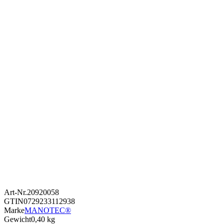
Art-Nr.
20920058
GTIN
0729233112938
Marke
MANOTEC®
Gewicht
0,40 kg