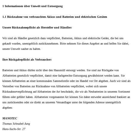
1 Informationen über Umwelt und Entsorgung
1.1 Rücknahme von verbrauchten Akkus und Batterien und elektrischen Geräten
Unsere Rücknahmepflicht als Hersteller und Händler:
Wir sind als Händler gesetzlich dazu verpflichtet, Batterien, Akkus und elektrische Geräte, die bei uns
gekauft wurden, unentgeltlich zurückzunehmen. Bitte nehmen Sie dieses Angebot an und helfen Sie dabei,
unsere Umwelt sauber zu halten.
Ihre Rückgabepflicht als Verbraucher:
Batterien und Akkus dürfen nicht über den Hausmüll entsorgt werden. Sie sind zur Rückgabe von
Altbatterien gesetzlich verpflichtet, damit eine fachgerechte Entsorgung gewährleistet werden kann. Sie
können Altbatterien an einer kommunalen Sammelstelle oder im Handel vor Ort abgeben. Auch wir sind als
Vertreiber von Batterien zur Rücknahme von Altbatterien verpflichtet, wobei sich unsere
Rücknahmeverpflichtung auf Altbatterien der Art beschränkt, die wir als Neubatterien in unserem Sortiment
führen oder geführt haben. Altbatterien vorgenannter Art können Sie daher entweder ausreichend frankiert an
uns zurücksenden oder sie direkt an unserem Versandlager unter der folgenden Adresse unentgeltlich
abgeben:
MANOTEC
Thomas Schnabel-Jung
Hans-Sachs-Str. 27