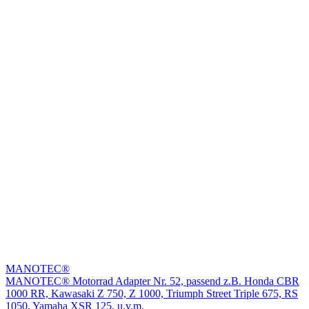
MANOTEC®
MANOTEC® Motorrad Adapter Nr. 52, passend z.B. Honda CBR
1000 RR, Kawasaki Z 750, Z 1000, Triumph Street Triple 675, RS
1050, Yamaha XSR 125, u.v.m.