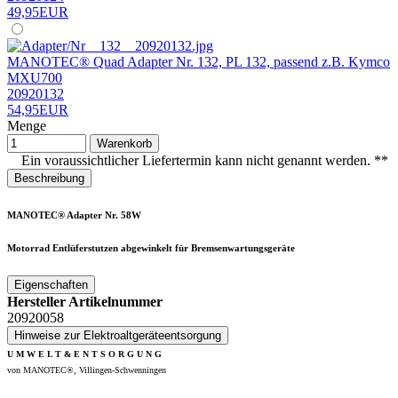
49,95EUR
MANOTEC® Quad Adapter Nr. 132, PL 132, passend z.B. Kymco
MXU700
20920132
54,95EUR
Menge
Warenkorb
Ein voraussichtlicher Liefertermin kann nicht genannt werden. **
Beschreibung
MANOTEC® Adapter Nr. 58W
Motorrad
Entlüferstutzen abgewinkelt für Bremsenwartungsgeräte
Eigenschaften
Hersteller Artikelnummer
20920058
Hinweise zur Elektroaltgeräteentsorgung
U M W E L T & E N T S O R G U N G
von MANOTEC®, Villingen-Schwenningen