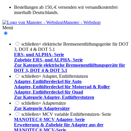
Bestellungen ab 150,-€ versenden wir versandkostenfrei
innerhalb Deutschlands.
Manotec - Webshop
Menü
schließen
×
elektrische Bremsenentlüftungsgeräte für DOT
3, DOT 4 & DOT 5.1
ERS- und ALPHA- Serie
Zubehör ERS- und ALPHA- Serie
Zur Kategorie elektrische Bremsenentlüftungsgeräte für
DOT 3, DOT 4 & DOT 5.1
schließen
×
Adapter, Entlüfterstutzen
Adapter, Entlüfterdeckel für Auto
Adapter, Entlüfterdeckel für Motorrad & Roller
Adapter, Entlüfterdeckel für Quad
Zur Kategorie Adapter, Entlüfterstutzen
schließen
×
Adaptersätze
Zur Kategorie Adaptersätze
schließen
×
MCV variable Entlüfterstutzen- Serie
MANOTEC® MCV Adapter- Serie
Erweiterung & Zubehör für Adapter aus der
MANOTEC® MCV-Serie