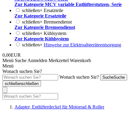
Zur Kategorie MCV variable Entlüfterstutzen- Serie
schließen
×
Ersatzteile
Zur Kategorie Ersatzteile
schließen
×
Bremsendienst
Zur Kategorie Bremsendienst
schließen
×
Kühlsystem
Zur Kategorie Kühlsystem
schließen
×
Hinweise zur Elektroaltgeräteentsorgung
0,00EUR
Menü
Suche
Anmelden
Merkzettel
Warenkorb
Menü
Wonach suchen Sie?
Wonach suchen Sie?
Suche
Suche
schließen
schließen
Adapter, Entlüfterdeckel für Motorrad & Roller