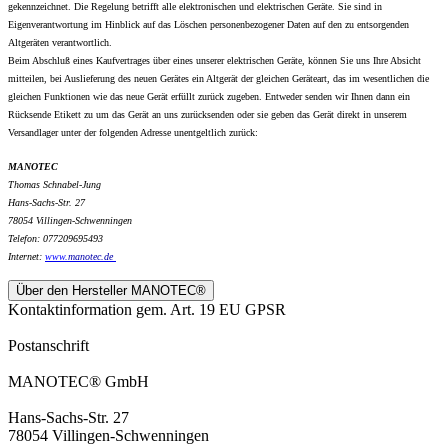
gekennzeichnet. Die Regelung betrifft alle elektronischen und elektrischen Geräte. Sie sind in
Eigenverantwortung im Hinblick auf das Löschen personenbezogener Daten auf den zu entsorgenden
Altgeräten verantwortlich.
Beim Abschluß eines Kaufvertrages über eines unserer elektrischen Geräte, können Sie uns Ihre Absicht
mitteilen, bei Auslieferung des neuen Gerätes ein Altgerät der gleichen Geräteart, das im wesentlichen die
gleichen Funktionen wie das neue Gerät erfüllt zurück zugeben. Entweder senden wir Ihnen dann ein
Rücksende Etikett zu um das Gerät an uns zurücksenden oder sie geben das Gerät direkt in unserem
Versandlager unter der folgenden Adresse unentgeltlich zurück:
MANOTEC
Thomas Schnabel-Jung
Hans-Sachs-Str. 27
78054 Villingen-Schwenningen
Telefon: 077209695493
Internet:
www.
manotec.de
Über den Hersteller MANOTEC®
Kontaktinformation gem. Art. 19 EU GPSR
Postanschrift
MANOTEC® GmbH
Hans-Sachs-Str. 27
78054 Villingen-Schwenningen