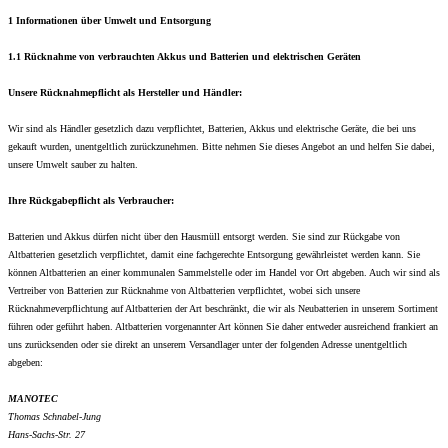
1 Informationen über Umwelt und Entsorgung
1.1 Rücknahme von verbrauchten Akkus und Batterien und elektrischen Geräten
Unsere Rücknahmepflicht als Hersteller und Händler:
Wir sind als Händler gesetzlich dazu verpflichtet, Batterien, Akkus und elektrische Geräte, die bei uns
gekauft wurden, unentgeltlich zurückzunehmen. Bitte nehmen Sie dieses Angebot an und helfen Sie dabei,
unsere Umwelt sauber zu halten.
Ihre Rückgabepflicht als Verbraucher:
Batterien und Akkus dürfen nicht über den Hausmüll entsorgt werden. Sie sind zur Rückgabe von
Altbatterien gesetzlich verpflichtet, damit eine fachgerechte Entsorgung gewährleistet werden kann. Sie
können Altbatterien an einer kommunalen Sammelstelle oder im Handel vor Ort abgeben. Auch wir sind als
Vertreiber von Batterien zur Rücknahme von Altbatterien verpflichtet, wobei sich unsere
Rücknahmeverpflichtung auf Altbatterien der Art beschränkt, die wir als Neubatterien in unserem Sortiment
führen oder geführt haben. Altbatterien vorgenannter Art können Sie daher entweder ausreichend frankiert an
uns zurücksenden oder sie direkt an unserem Versandlager unter der folgenden Adresse unentgeltlich
abgeben:
MANOTEC
Thomas Schnabel-Jung
Hans-Sachs-Str. 27