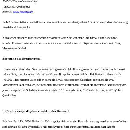
78054 Villingen-Schwenningen
Telefon: 077209695493
Internet:
www.
manotec.de
Falls Sie Ihre Batterien und Akkus an uns zurücksenden möchten, achten Sie bitte darauf, dass die Sendung
ausreichend frankiert ist.
Altbatterien enthalten möglicherweise Schadstoffe oder Schwermetalle, die Umwelt und Gesundheit
schaden können. Batterien werden wieder verwertet, sie enthalten wichtige Rohstoffe wie Eisen, Zink,
Mangan oder Nickel.
Bedeutung der Batteriesymbole
Batterien sind mit dem Symbol einer durchgekreuzten Mülltonne gekennzeichnet. Dieses Symbol weist
darauf hin, dass Batterien nicht in den Hausmüll gegeben werden dürfen. Bei Batterien, die mehr als
0,0005 Masseprozent Quecksilber, mehr als 0,002 Masseprozent Cadmium oder mehr als 0,004
Masseprozent Blei enthalten, befindet sich unter dem Mülltonnen-Symbol die chemische Bezeichnung des
jeweils eingesetzten Schadstoffes — dabei steht "Cd" für Cadmium, "Pb" steht für Blei, und "Hg" für
Quecksilber.
1.2 Alte Elektrogeräte gehören nicht in den Hausmüll
Seit dem 24. März 2006 dürfen alte Elektrogeräte nicht über den Hausmüll entsorgt werden, unsere Geräte
sind deshalb auf dem Typenschild mit dem Symbol einer durchgekreuzten Mülltonne auf Rädern