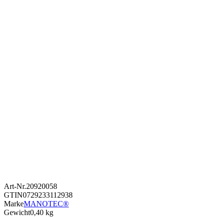
Art-Nr.
20920058
GTIN
0729233112938
Marke
MANOTEC®
Gewicht
0,40 kg