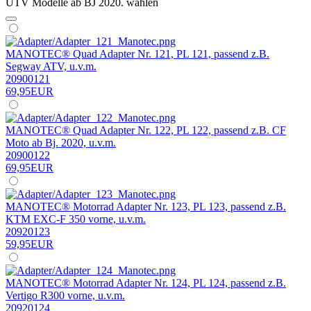
UTV Modelle ab BJ 2020. wählen
MANOTEC® Quad Adapter Nr. 121, PL 121, passend z.B.
Segway ATV, u.v.m.
20900121
69,95EUR
MANOTEC® Quad Adapter Nr. 122, PL 122, passend z.B. CF
Moto ab Bj. 2020, u.v.m.
20900122
69,95EUR
MANOTEC® Motorrad Adapter Nr. 123, PL 123, passend z.B.
KTM EXC-F 350 vorne, u.v.m.
20920123
59,95EUR
MANOTEC® Motorrad Adapter Nr. 124, PL 124, passend z.B.
Vertigo R300 vorne, u.v.m.
20920124